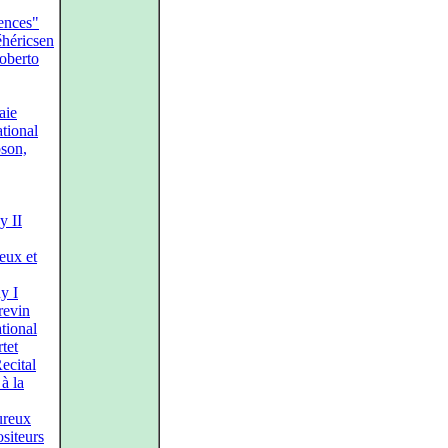
sences"
éhéricsen
oberto
aie
ational
son,
 II
eux et
y I
revin
ational
tet
ecital
à la
ureux
siteurs