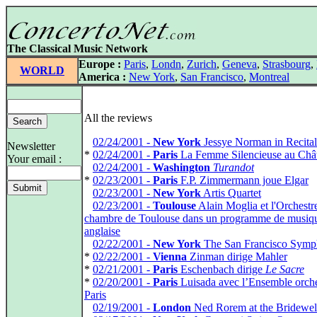
The Classical Music Network
Europe :
Paris
,
Londn
,
Zurich
,
Geneva
,
Strasbourg
,
WORLD
America :
New York
,
San Francisco
,
Montreal
All the reviews
*
02/24/2001 -
New York
Jessye Norman in Recital
Newsletter
*
02/24/2001 -
Paris
La Femme Silencieuse au Chât
Your email :
*
02/24/2001 -
Washington
Turandot
*
02/23/2001 -
Paris
F.P. Zimmermann joue Elgar
*
02/23/2001 -
New York
Artis Quartet
*
02/23/2001 -
Toulouse
Alain Moglia et l'Orchestr
chambre de Toulouse dans un programme de musiq
anglaise
*
02/22/2001 -
New York
The San Francisco Sym
*
02/22/2001 -
Vienna
Zinman dirige Mahler
*
02/21/2001 -
Paris
Eschenbach dirige
Le Sacre
*
02/20/2001 -
Paris
Luisada avec l’Ensemble orche
Paris
*
02/19/2001 -
London
Ned Rorem at the Bridewel