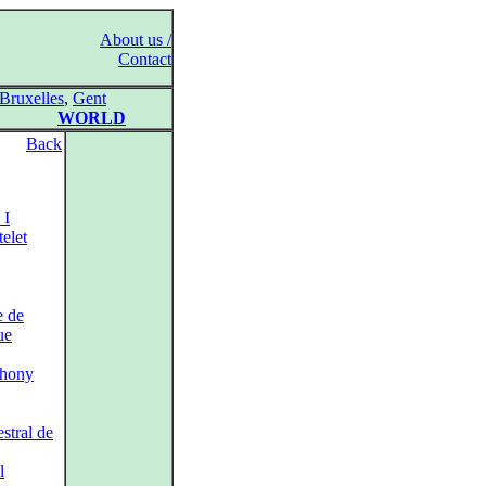
About us /
Contact
Bruxelles
,
Gent
WORLD
Back
 I
elet
e de
ue
phony
stral de
l