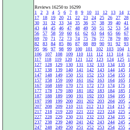
Reviews 16250 to 16299
1
2
3
4
5
6
7
8
9
10
11
12
13
14
1
17
18
19
20
21
22
23
24
25
26
27
28
30
31
32
33
34
35
36
37
38
39
40
41
43
44
45
46
47
48
49
50
51
52
53
54
56
57
58
59
60
61
62
63
64
65
66
67
69
70
71
72
73
74
75
76
77
78
79
80
82
83
84
85
86
87
88
89
90
91
92
93
95
96
97
98
99
100
101
102
103
104
1
106
107
108
109
110
111
112
113
114
1
117
118
119
120
121
122
123
124
125
1
127
128
129
130
131
132
133
134
135
137
138
139
140
141
142
143
144
145
147
148
149
150
151
152
153
154
155
157
158
159
160
161
162
163
164
165
167
168
169
170
171
172
173
174
175
177
178
179
180
181
182
183
184
185
187
188
189
190
191
192
193
194
195
197
198
199
200
201
202
203
204
205
207
208
209
210
211
212
213
214
215
217
218
219
220
221
222
223
224
225
227
228
229
230
231
232
233
234
235
237
238
239
240
241
242
243
244
245
247
248
249
250
251
252
253
254
255