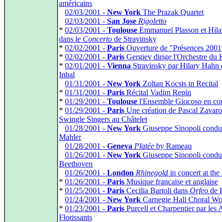
américains
*
02/03/2001 -
New York
The Prazak Quartet
*
02/03/2001 -
San Jose
Rigoletto
*
02/03/2001 -
Toulouse
Emmanuel Plasson et Hil
dans le
Concerto
de Stravinsky
*
02/02/2001 -
Paris
Ouverture de "Présences 2001
*
02/02/2001 -
Paris
Gergiev dirige l'Orchestre du 
*
02/01/2001 -
Vienna
Stravinsky par Hilary Hahn 
Inbal
*
01/31/2001 -
New York
Zoltan Kocsis in Recital
*
01/31/2001 -
Paris
Récital Vadim Repin
*
01/29/2001 -
Toulouse
l'Ensemble Giocoso en co
*
01/29/2001 -
Paris
Une création de Pascal Zavaro 
Swingle Singers au Châtelet
*
01/28/2001 -
New York
Giuseppe Sinopoli condu
Mahler
*
01/28/2001 -
Geneva
Platée
by Rameau
*
01/26/2001 -
New York
Giuseppe Sinopoli condu
Beethoven
*
01/26/2001 -
London
Rhinegold
in concert at th
*
01/26/2001 -
Paris
Musique française et anglaise
*
01/25/2001 -
Paris
Cecilia Bartoli dans
Orfeo
de 
*
01/24/2001 -
New York
Carnegie Hall Choral W
*
01/23/2001 -
Paris
Purcell et Charpentier par les 
Florissants