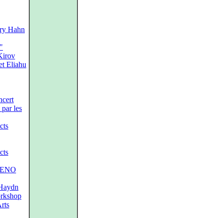
ary Hahn
"
Kirov
et Eliahu
ncert
par les
cts
cts
e ENO
Haydn
orkshop
Arts