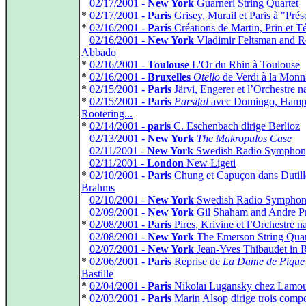
*
02/17/2001 -
New York
Guarneri String Quartet
*
02/17/2001 -
Paris
Grisey, Murail et Paris à "Pré
*
02/16/2001 -
Paris
Créations de Martin, Prin et T
*
02/16/2001 -
New York
Vladimir Feltsman and R
Abbado
*
02/16/2001 -
Toulouse
L'Or du Rhin à Toulouse
*
02/16/2001 -
Bruxelles
Otello
de Verdi à la Monn
*
02/15/2001 -
Paris
Järvi, Engerer et l’Orchestre n
*
02/15/2001 -
Paris
Parsifal
avec Domingo, Hamp
Rootering...
*
02/14/2001 -
paris
C. Eschenbach dirige Berlioz
*
02/13/2001 -
New York
The Makropulos Case
*
02/11/2001 -
New York
Swedish Radio Symphony
*
02/11/2001 -
London
New Ligeti
*
02/10/2001 -
Paris
Chung et Capuçon dans Dutill
Brahms
*
02/10/2001 -
New York
Swedish Radio Symphon
*
02/09/2001 -
New York
Gil Shaham and Andre P
*
02/08/2001 -
Paris
Pires, Krivine et l’Orchestre n
*
02/08/2001 -
New York
The Emerson String Quar
*
02/07/2001 -
New York
Jean-Yves Thibaudet in R
*
02/06/2001 -
Paris
Reprise de
La Dame de Pique
Bastille
*
02/04/2001 -
Paris
Nikolaï Lugansky chez Lamo
*
02/03/2001 -
Paris
Marin Alsop dirige trois compo