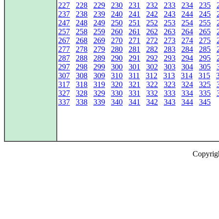
227
228
229
230
231
232
233
234
235
237
238
239
240
241
242
243
244
245
247
248
249
250
251
252
253
254
255
257
258
259
260
261
262
263
264
265
267
268
269
270
271
272
273
274
275
277
278
279
280
281
282
283
284
285
287
288
289
290
291
292
293
294
295
297
298
299
300
301
302
303
304
305
307
308
309
310
311
312
313
314
315
317
318
319
320
321
322
323
324
325
327
328
329
330
331
332
333
334
335
337
338
339
340
341
342
343
344
345
Copyrig