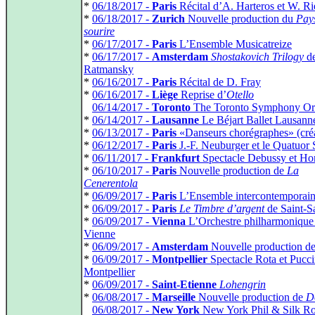
*
06/18/2017 -
Paris
Récital d’A. Harteros et W. Ri
*
06/18/2017 -
Zurich
Nouvelle production du
Pay
sourire
*
06/17/2017 -
Paris
L’Ensemble Musicatreize
*
06/17/2017 -
Amsterdam
Shostakovich Trilogy
d
Ratmansky
*
06/16/2017 -
Paris
Récital de D. Fray
*
06/16/2017 -
Liège
Reprise d’
Otello
*
06/14/2017 -
Toronto
The Toronto Symphony Orc
*
06/14/2017 -
Lausanne
Le Béjart Ballet Lausann
*
06/13/2017 -
Paris
«Danseurs chorégraphes» (créa
*
06/12/2017 -
Paris
J.-F. Neuburger et le Quatuor 
*
06/11/2017 -
Frankfurt
Spectacle Debussy et Ho
*
06/10/2017 -
Paris
Nouvelle production de
La
Cenerentola
*
06/09/2017 -
Paris
L’Ensemble intercontemporai
*
06/09/2017 -
Paris
Le Timbre d’argent
de Saint-S
*
06/09/2017 -
Vienna
L’Orchestre philharmonique
Vienne
*
06/09/2017 -
Amsterdam
Nouvelle production d
*
06/09/2017 -
Montpellier
Spectacle Rota et Pucci
Montpellier
*
06/09/2017 -
Saint-Etienne
Lohengrin
*
06/08/2017 -
Marseille
Nouvelle production de
D
*
06/08/2017 -
New York
New York Phil & Silk R