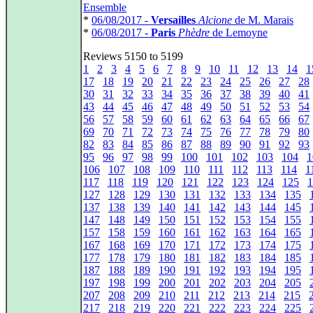
Ensemble
*
06/08/2017 -
Versailles
Alcione
de M. Marais
*
06/08/2017 -
Paris
Phèdre
de Lemoyne
Reviews 5150 to 5199
1
2
3
4
5
6
7
8
9
10
11
12
13
14
1
17
18
19
20
21
22
23
24
25
26
27
28
30
31
32
33
34
35
36
37
38
39
40
41
43
44
45
46
47
48
49
50
51
52
53
54
56
57
58
59
60
61
62
63
64
65
66
67
69
70
71
72
73
74
75
76
77
78
79
80
82
83
84
85
86
87
88
89
90
91
92
93
95
96
97
98
99
100
101
102
103
104
1
106
107
108
109
110
111
112
113
114
1
117
118
119
120
121
122
123
124
125
1
127
128
129
130
131
132
133
134
135
137
138
139
140
141
142
143
144
145
147
148
149
150
151
152
153
154
155
157
158
159
160
161
162
163
164
165
167
168
169
170
171
172
173
174
175
177
178
179
180
181
182
183
184
185
187
188
189
190
191
192
193
194
195
197
198
199
200
201
202
203
204
205
207
208
209
210
211
212
213
214
215
217
218
219
220
221
222
223
224
225