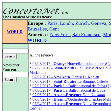
The Classical Music Network
Europe :
Paris
,
Londn
,
Zurich
,
Geneva
,
S
Bruxelles
,
Gent
WORLD
America :
New York
,
San Francisco
,
Mon
WORLD
All the reviews
*
07/08/2017 -
Orange
Nouvelle production de
Rig
Newsletter
*
07/08/2017 -
Saint-Riquier
Le CMBV et le Coll
Your email :
Marianum
*
07/07/2017 -
New York
Pianist D. Kaplan
*
07/07/2017 -
Saint-Riquier
Le Banquet Céleste
*
07/07/2017 -
Paris
Le Ballet national de Cuba (2)
*
07/06/2017 -
Paris
Le Ballet national de Cuba
*
07/06/2017 -
Aix-en-Provence
Don Giovanni
*
07/04/2017 -
Evian
L’Orchestre de chambre Mahl
*
07/04/2017 -
Aix-en-Provence
Nouvelle producti
Carmen