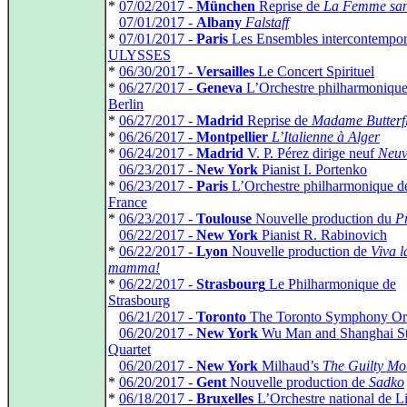
*
07/02/2017 -
München
Reprise de
La Femme san
*
07/01/2017 -
Albany
Falstaff
*
07/01/2017 -
Paris
Les Ensembles intercontempor
ULYSSES
*
06/30/2017 -
Versailles
Le Concert Spirituel
*
06/27/2017 -
Geneva
L’Orchestre philharmonique
Berlin
*
06/27/2017 -
Madrid
Reprise de
Madame Butterf
*
06/26/2017 -
Montpellier
L’Italienne à Alger
*
06/24/2017 -
Madrid
V. P. Pérez dirige neuf
Neuv
*
06/23/2017 -
New York
Pianist I. Portenko
*
06/23/2017 -
Paris
L’Orchestre philharmonique d
France
*
06/23/2017 -
Toulouse
Nouvelle production du
P
*
06/22/2017 -
New York
Pianist R. Rabinovich
*
06/22/2017 -
Lyon
Nouvelle production de
Viva l
mamma!
*
06/22/2017 -
Strasbourg
Le Philharmonique de
Strasbourg
*
06/21/2017 -
Toronto
The Toronto Symphony Orc
*
06/20/2017 -
New York
Wu Man and Shanghai St
Quartet
*
06/20/2017 -
New York
Milhaud’s
The Guilty Mo
*
06/20/2017 -
Gent
Nouvelle production de
Sadko
*
06/18/2017 -
Bruxelles
L’Orchestre national de Li