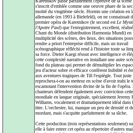
Karetnikov passe parfaitement l'épreuve de la scène 
s'inscrit d'emblée comme une oeuvre phare de la se
moitié du vingtième siècle. Hormis une création en 
allemande (en 1993 à Bielefeld), on ne connaissait 
premier opéra de Karetnikov (le second est
Le Mystè
l'Apotre Paul
) que l'enregistrement, excellent, réalisé
Chant du Monde (distribution Harmonia Mundi) en
multiplicité des scènes, des lieux, des situations pou
rendre a priori l'entreprise difficile, mais un travail
scénographique réfléchi rend à l'histoire toute sa limp
sa force. Dieter Kaegi résout avec intelligence et él
cette complexité narrative en installant une autre sc
fond du plateau qui permet de démultiplier les espa
jeu d'acteur sobre et efficace confèrent lisibilité et é
aux aventures tragiques de Till l'espiègle. Tout juste
reprochera-t-on au metteur en scène d'avoir trahi le 
escamotant l'intervention divine de la fin de l'opéra.
chanteurs défendent également avec conviction cette
mondiale en langue originale, spécialement Jeremy
Williams, vocalement et dramatiquement idéal dans l
titre. L'orchestre, lui, manque un peu de densité et d
mordant, mais s'acquitte parfaitement de sa tâche.
Cette production (trois représentations seulement) suf
elle à faire entrer cet opéra au répertoire d'autres ma