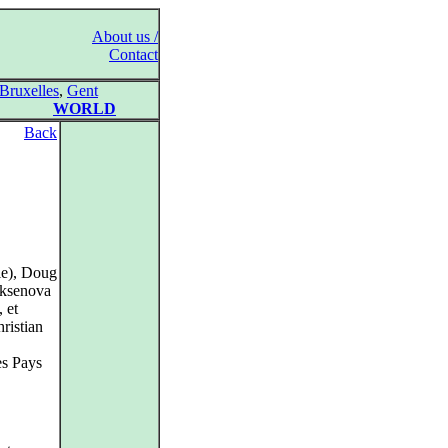
About us /
Contact
Bruxelles
,
Gent
WORLD
Back
le), Doug
Aksenova
 et
ristian
es Pays