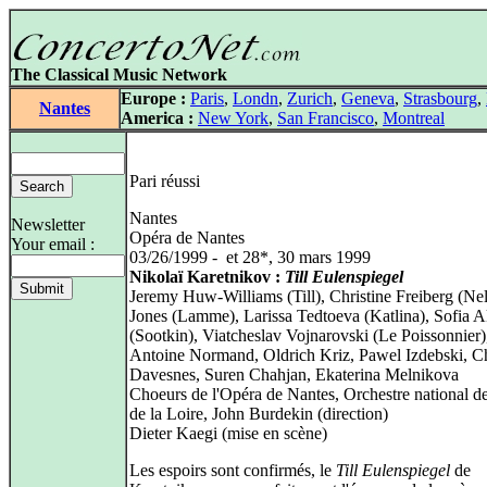
The Classical Music Network
Europe :
Paris
,
Londn
,
Zurich
,
Geneva
,
Strasbourg
,
Nantes
America :
New York
,
San Francisco
,
Montreal
Pari réussi
Nantes
Newsletter
Opéra de Nantes
Your email :
03/26/1999 - et 28*, 30 mars 1999
Nikolaï Karetnikov :
Till Eulenspiegel
Jeremy Huw-Williams (Till), Christine Freiberg (Ne
Jones (Lamme), Larissa Tedtoeva (Katlina), Sofia 
(Sootkin), Viatcheslav Vojnarovski (Le Poissonnier),
Antoine Normand, Oldrich Kriz, Pawel Izdebski, Ch
Davesnes, Suren Chahjan, Ekaterina Melnikova
Choeurs de l'Opéra de Nantes, Orchestre national d
de la Loire, John Burdekin (direction)
Dieter Kaegi (mise en scène)
Les espoirs sont confirmés, le
Till Eulenspiegel
de