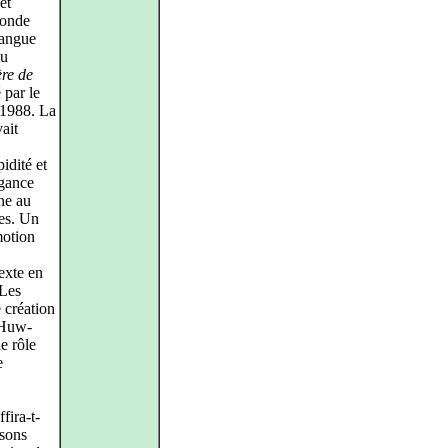
et
conde
langue
du
re de
 par le
 1988. La
vait
idité et
égance
ène au
ces. Un
motion
texte en
 Les
 création
 Huw-
e rôle
e
fira-t-
isons