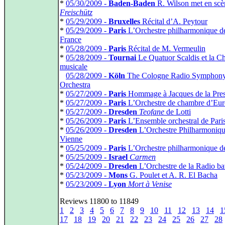
*
05/30/2009 -
Baden-Baden
R. Wilson met en scè
Freischütz
*
05/29/2009 -
Bruxelles
Récital d’A. Peytour
*
05/29/2009 -
Paris
L’Orchestre philharmonique d
France
*
05/28/2009 -
Paris
Récital de M. Vermeulin
*
05/28/2009 -
Tournai
Le Quatuor Scaldis et la Ch
musicale
*
05/28/2009 -
Köln
The Cologne Radio Symphon
Orchestra
*
05/27/2009 -
Paris
Hommage à Jacques de la Pres
*
05/27/2009 -
Paris
L’Orchestre de chambre d’Eu
*
05/27/2009 -
Dresden
Teofane
de Lotti
*
05/26/2009 -
Paris
L’Ensemble orchestral de Pari
*
05/26/2009 -
Dresden
L’Orchestre Philharmoniqu
Vienne
*
05/25/2009 -
Paris
L’Orchestre philharmonique d
*
05/25/2009 -
Israel
Carmen
*
05/24/2009 -
Dresden
L’Orchestre de la Radio ba
*
05/23/2009 -
Mons
G. Poulet et A. R. El Bacha
*
05/23/2009 -
Lyon
Mort à Venise
Reviews 11800 to 11849
1
2
3
4
5
6
7
8
9
10
11
12
13
14
1
17
18
19
20
21
22
23
24
25
26
27
28