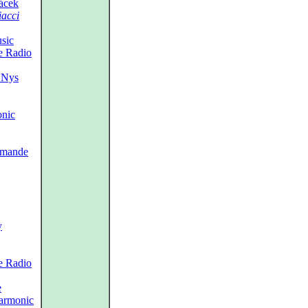
ácek
iacci
usic
e Radio
. Nys
nic
omande
y
e Radio
e
armonic