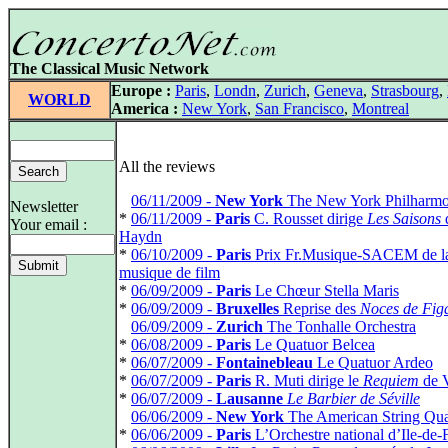
The Classical Music Network
Europe :
Paris
,
Londn
,
Zurich
,
Geneva
,
Strasbourg
,
WORLD
America :
New York
,
San Francisco
,
Montreal
All the reviews
*
06/11/2009 -
New York
The New York Philharmo
Newsletter
*
06/11/2009 -
Paris
C. Rousset dirige
Les Saisons
Your email :
Haydn
*
06/10/2009 -
Paris
Prix Fr.Musique-SACEM de l
musique de film
*
06/09/2009 -
Paris
Le Chœur Stella Maris
*
06/09/2009 -
Bruxelles
Reprise des
Noces de Fig
*
06/09/2009 -
Zurich
The Tonhalle Orchestra
*
06/08/2009 -
Paris
Le Quatuor Belcea
*
06/07/2009 -
Fontainebleau
Le Quatuor Ardeo
*
06/07/2009 -
Paris
R. Muti dirige le
Requiem
de V
*
06/07/2009 -
Lausanne
Le Barbier de Séville
*
06/06/2009 -
New York
The American String Qua
*
06/06/2009 -
Paris
L’Orchestre national d’Ile-de-