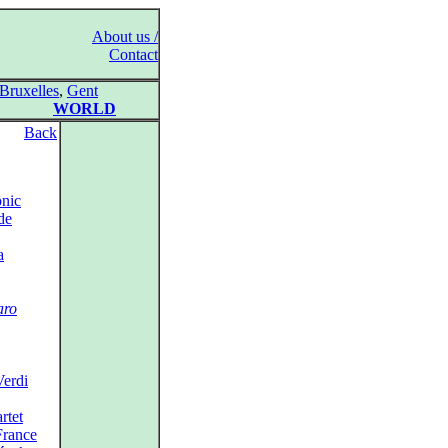
About us /
Contact
Bruxelles
,
Gent
WORLD
Back
nic
de
a
aro
erdi
rtet
France