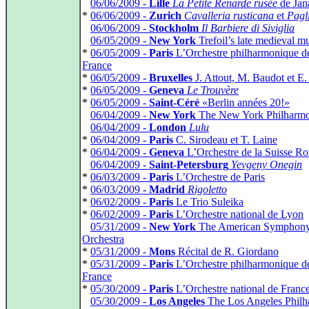
*
06/06/2009 -
Lille
La Petite Renarde rusée
de Jan
*
06/06/2009 -
Zurich
Cavalleria rusticana
et
Pagl
*
06/06/2009 -
Stockholm
Il Barbiere di Siviglia
*
06/05/2009 -
New York
Trefoil’s late medieval m
*
06/05/2009 -
Paris
L’Orchestre philharmonique d
France
*
06/05/2009 -
Bruxelles
J. Attout, M. Baudot et E
*
06/05/2009 -
Geneva
Le Trouvère
*
06/05/2009 -
Saint-Céré
«Berlin années 20!»
*
06/04/2009 -
New York
The New York Philharmo
*
06/04/2009 -
London
Lulu
*
06/04/2009 -
Paris
C. Sirodeau et T. Laine
*
06/04/2009 -
Geneva
L’Orchestre de la Suisse R
*
06/04/2009 -
Saint-Petersburg
Yevgeny Onegin
*
06/03/2009 -
Paris
L’Orchestre de Paris
*
06/03/2009 -
Madrid
Rigoletto
*
06/02/2009 -
Paris
Le Trio Suleika
*
06/02/2009 -
Paris
L’Orchestre national de Lyon
*
05/31/2009 -
New York
The American Symphon
Orchestra
*
05/31/2009 -
Mons
Récital de R. Giordano
*
05/31/2009 -
Paris
L’Orchestre philharmonique d
France
*
05/30/2009 -
Paris
L’Orchestre national de Franc
*
05/30/2009 -
Los Angeles
The Los Angeles Philh