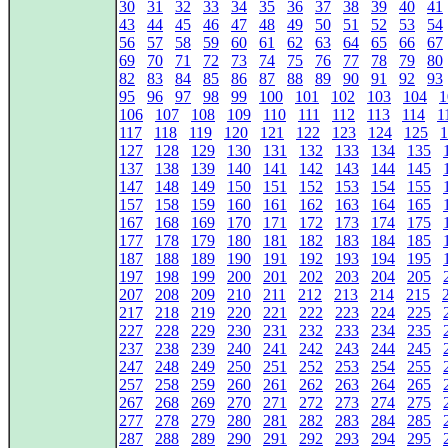
30
31
32
33
34
35
36
37
38
39
40
41
43
44
45
46
47
48
49
50
51
52
53
54
56
57
58
59
60
61
62
63
64
65
66
67
69
70
71
72
73
74
75
76
77
78
79
80
82
83
84
85
86
87
88
89
90
91
92
93
95
96
97
98
99
100
101
102
103
104
1
106
107
108
109
110
111
112
113
114
1
117
118
119
120
121
122
123
124
125
1
127
128
129
130
131
132
133
134
135
137
138
139
140
141
142
143
144
145
147
148
149
150
151
152
153
154
155
157
158
159
160
161
162
163
164
165
167
168
169
170
171
172
173
174
175
177
178
179
180
181
182
183
184
185
187
188
189
190
191
192
193
194
195
197
198
199
200
201
202
203
204
205
207
208
209
210
211
212
213
214
215
217
218
219
220
221
222
223
224
225
227
228
229
230
231
232
233
234
235
237
238
239
240
241
242
243
244
245
247
248
249
250
251
252
253
254
255
257
258
259
260
261
262
263
264
265
267
268
269
270
271
272
273
274
275
277
278
279
280
281
282
283
284
285
287
288
289
290
291
292
293
294
295