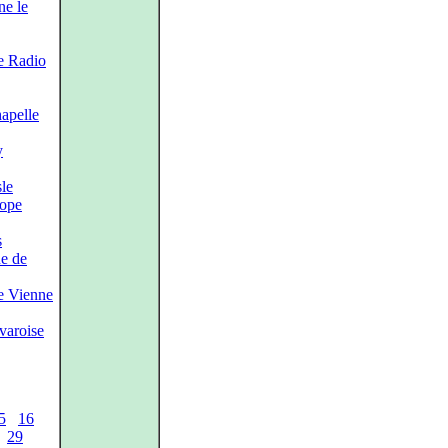
ne le
e Radio
apelle
y
le
rope
s
e de
e Vienne
varoise
5
16
29