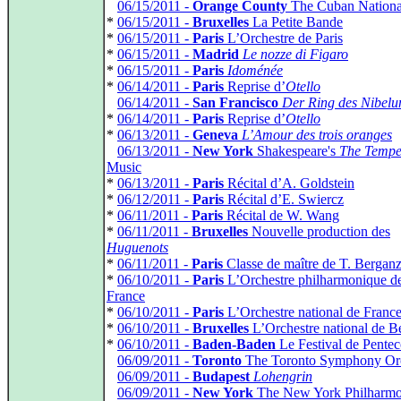
*
06/15/2011 -
Orange County
The Cuban National
*
06/15/2011 -
Bruxelles
La Petite Bande
*
06/15/2011 -
Paris
L’Orchestre de Paris
*
06/15/2011 -
Madrid
Le nozze di Figaro
*
06/15/2011 -
Paris
Idoménée
*
06/14/2011 -
Paris
Reprise d’
Otello
*
06/14/2011 -
San Francisco
Der Ring des Nibelu
*
06/14/2011 -
Paris
Reprise d’
Otello
*
06/13/2011 -
Geneva
L’Amour des trois oranges
*
06/13/2011 -
New York
Shakespeare's
The Tempe
Music
*
06/13/2011 -
Paris
Récital d’A. Goldstein
*
06/12/2011 -
Paris
Récital d’E. Swiercz
*
06/11/2011 -
Paris
Récital de W. Wang
*
06/11/2011 -
Bruxelles
Nouvelle production des
Huguenots
*
06/11/2011 -
Paris
Classe de maître de T. Bergan
*
06/10/2011 -
Paris
L’Orchestre philharmonique d
France
*
06/10/2011 -
Paris
L’Orchestre national de Franc
*
06/10/2011 -
Bruxelles
L’Orchestre national de B
*
06/10/2011 -
Baden-Baden
Le Festival de Pentec
*
06/09/2011 -
Toronto
The Toronto Symphony Orc
*
06/09/2011 -
Budapest
Lohengrin
*
06/09/2011 -
New York
The New York Philharmo