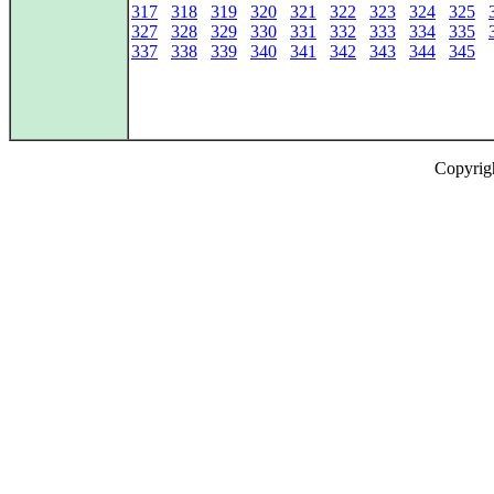
317
318
319
320
321
322
323
324
325
327
328
329
330
331
332
333
334
335
337
338
339
340
341
342
343
344
345
Copyrig