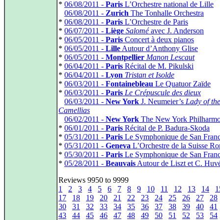
*
06/08/2011 -
Paris
L’Orchestre national de Lille
*
06/08/2011 -
Zurich
The Tonhalle Orchestra
*
06/08/2011 -
Paris
L’Orchestre de Paris
*
06/07/2011 -
Liège
Salomé
avec J. Anderson
*
06/05/2011 -
Paris
Concert à deux pianos
*
06/05/2011 -
Lille
Autour d’Anthony Glise
*
06/05/2011 -
Montpellier
Manon Lescaut
*
06/04/2011 -
Paris
Récital de M. Pikulski
*
06/04/2011 -
Lyon
Tristan et Isolde
*
06/03/2011 -
Fontainebleau
Le Quatuor Zaïde
*
06/03/2011 -
Paris
Le Crépuscule des dieux
*
06/03/2011 -
New York
J. Neumeier’s
Lady of th
Camellias
*
06/02/2011 -
New York
The New York Philharmo
*
06/01/2011 -
Paris
Récital de P. Badura-Skoda
*
05/31/2011 -
Paris
Le Symphonique de San Franci
*
05/31/2011 -
Geneva
L’Orchestre de la Suisse R
*
05/30/2011 -
Paris
Le Symphonique de San Franci
*
05/28/2011 -
Beauvais
Autour de Liszt et C. Huv
Reviews 9950 to 9999
1
2
3
4
5
6
7
8
9
10
11
12
13
14
1
17
18
19
20
21
22
23
24
25
26
27
28
30
31
32
33
34
35
36
37
38
39
40
41
43
44
45
46
47
48
49
50
51
52
53
54