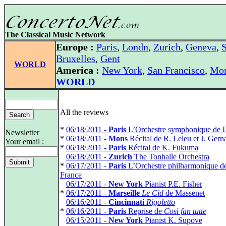
The Classical Music Network
Europe :
Paris
,
Londn
,
Zurich
,
Geneva
,
S
Bruxelles
,
Gent
WORLD
America :
New York
,
San Francisco
,
Mon
WORLD
All the reviews
*
06/18/2011 -
Paris
L’Orchestre symphonique de 
Newsletter
*
06/18/2011 -
Mons
Récital de R. Leleu et J. Gern
Your email :
*
06/18/2011 -
Paris
Récital de K. Fukuma
*
06/18/2011 -
Zurich
The Tonhalle Orchestra
*
06/17/2011 -
Paris
L’Orchestre philharmonique d
France
*
06/17/2011 -
New York
Pianist P.E. Fisher
*
06/17/2011 -
Marseille
Le Cid
de Massenet
*
06/16/2011 -
Cincinnati
Rigoletto
*
06/16/2011 -
Paris
Reprise de
Così fan tutte
*
06/15/2011 -
New York
Pianist K. Supove