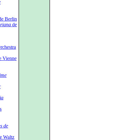
e
e Berlin
riana
de
chestra
e Vienne
Time
r
ia
s
s de
e Waltz