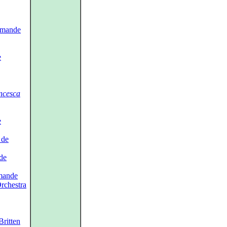
omande
e
ncesca
e
 de
de
omande
chestra
Britten