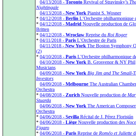
*
04/13/2018 -
Toronto
Revival of Stravinsky’s
Th
Nightingale
*
04/13/2018 -
New York
Pianist S. Wosner
*
04/12/2018 -
Berlin
L’Orchestre philharmonique d
*
04/12/2018 -
Madrid
Nouvelle production de
Glo
Britten
*
04/12/2018 -
Wroclaw
Reprise du
Roi Roger
*
04/11/2018 -
Paris
L’Orchestre de Paris
*
04/11/2018 -
New York
The Boston Symphony Or
(2)
*
04/10/2018 -
Paris
L’Orchestre philharmonique d
*
04/10/2018 -
New York
B. Grosvenor & NY Phil
Musicians
*
04/09/2018 -
New York
Big Jim and The Small-
Investors
*
04/09/2018 -
Melbourne
The Australian Chambe
Orchestra
*
04/08/2018 -
Zurich
Nouvelle production de
Mar
Stuarda
*
04/06/2018 -
New York
The American Composer
Orchestra
*
04/06/2018 -
Sevilla
Récital de J. Pérez Floristán
*
04/06/2018 -
Liège
Nouvelle production des
Noce
Figaro
*
04/06/2018 -
Paris
Reprise de
Roméo et Juliette
d