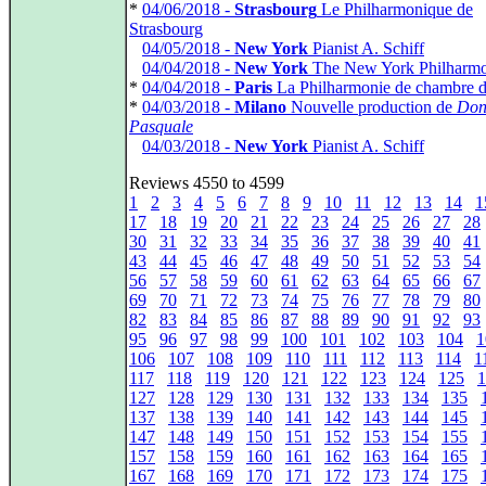
*
04/06/2018 -
Strasbourg
Le Philharmonique de
Strasbourg
*
04/05/2018 -
New York
Pianist A. Schiff
*
04/04/2018 -
New York
The New York Philharmo
*
04/04/2018 -
Paris
La Philharmonie de chambre 
*
04/03/2018 -
Milano
Nouvelle production de
Do
Pasquale
*
04/03/2018 -
New York
Pianist A. Schiff
Reviews 4550 to 4599
1
2
3
4
5
6
7
8
9
10
11
12
13
14
1
17
18
19
20
21
22
23
24
25
26
27
28
30
31
32
33
34
35
36
37
38
39
40
41
43
44
45
46
47
48
49
50
51
52
53
54
56
57
58
59
60
61
62
63
64
65
66
67
69
70
71
72
73
74
75
76
77
78
79
80
82
83
84
85
86
87
88
89
90
91
92
93
95
96
97
98
99
100
101
102
103
104
1
106
107
108
109
110
111
112
113
114
1
117
118
119
120
121
122
123
124
125
1
127
128
129
130
131
132
133
134
135
137
138
139
140
141
142
143
144
145
147
148
149
150
151
152
153
154
155
157
158
159
160
161
162
163
164
165
167
168
169
170
171
172
173
174
175