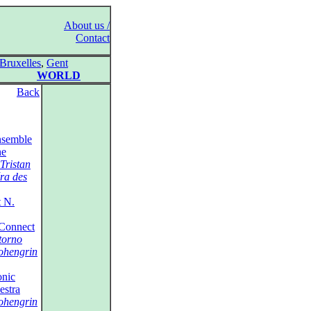
About us /
Contact
Bruxelles
,
Gent
WORLD
Back
semble
ne
Tristan
ra des
t N.
Connect
torno
ohengrin
nic
estra
ohengrin