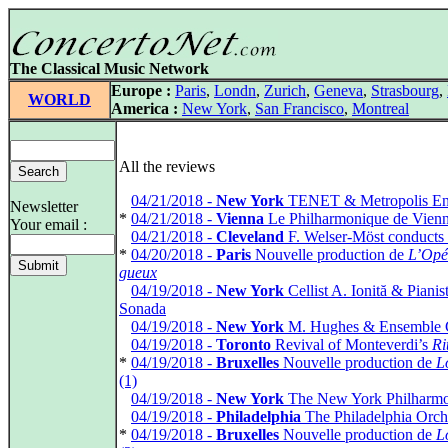
The Classical Music Network
Europe :
Paris
,
Londn
,
Zurich
,
Geneva
,
Strasbourg
,
WORLD
America :
New York
,
San Francisco
,
Montreal
All the reviews
*
04/21/2018 -
New York
TENET & Metropolis En
Newsletter
*
04/21/2018 -
Vienna
Le Philharmonique de Vien
Your email :
*
04/21/2018 -
Cleveland
F. Welser-Möst conducts
*
04/20/2018 -
Paris
Nouvelle production de
L’Opé
gueux
*
04/19/2018 -
New York
Cellist A. Ionită & Pianis
Sonada
*
04/19/2018 -
New York
M. Hughes & Ensemble 
*
04/19/2018 -
Toronto
Revival of Monteverdi’s
Ri
*
04/19/2018 -
Bruxelles
Nouvelle production de
L
(1)
*
04/19/2018 -
New York
The New York Philharmo
*
04/19/2018 -
Philadelphia
The Philadelphia Orch
*
04/19/2018 -
Bruxelles
Nouvelle production de
L