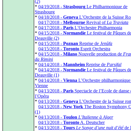
(2)
*
04/19/2018 -
Strasbourg
Le Philharmonique de
Strasbourg
*
04/18/2018 -
Geneva
L’Orchestre de la Suisse R
*
04/17/2018 -
Melbourne
Revival of
La Traviata
*
04/17/2018 -
Paris
L’Orchestre Philharmonia
*
04/15/2018 -
Normandie
Le festival de Pâques d
Deauville (2)
*
04/15/2018 -
Poznan
Reprise de
Jenůfa
*
04/15/2018 -
Toronto
Esprit Orchestra
*
04/15/2018 -
Milano
Nouvelle production de
Fra
da Rimini
*
04/14/2018 -
Mannheim
Reprise de
Parsifal
*
04/14/2018 -
Normandie
Le festival de Pâques d
Deauville (1)
*
04/14/2018 -
Vienna
L’Orchestre philharmonique
Vienne
*
04/13/2018 -
Paris
Spectacle de l’Ecole de danse 
l’Opéra
*
04/13/2018 -
Geneva
L’Orchestre de la Suisse r
*
04/13/2018 -
New York
The Boston Symphony Or
(1)
*
04/13/2018 -
Toulon
L’Italienne à Alger
*
04/13/2018 -
Toronto
A. Deutscher
*
04/13/2018 -
Tours
Le Songe d’une nuit d’été
de 