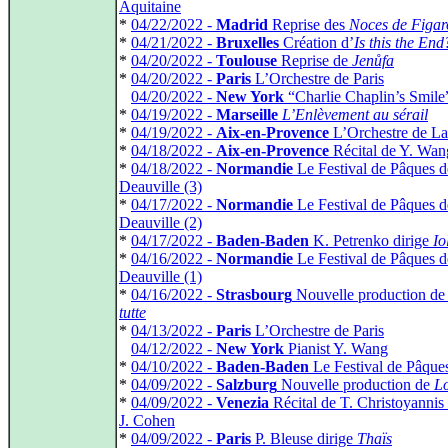
Aquitaine
*
04/22/2022 -
Madrid
Reprise des
Noces de Figar
*
04/21/2022 -
Bruxelles
Création d’
Is this the En
*
04/20/2022 -
Toulouse
Reprise de
Jenůfa
*
04/20/2022 -
Paris
L’Orchestre de Paris
*
04/20/2022 -
New York
“Charlie Chaplin’s Smile
*
04/19/2022 -
Marseille
L’Enlèvement au sérail
*
04/19/2022 -
Aix-en-Provence
L’Orchestre de L
*
04/18/2022 -
Aix-en-Provence
Récital de Y. Wan
*
04/18/2022 -
Normandie
Le Festival de Pâques d
Deauville (3)
*
04/17/2022 -
Normandie
Le Festival de Pâques d
Deauville (2)
*
04/17/2022 -
Baden-Baden
K. Petrenko dirige
Io
*
04/16/2022 -
Normandie
Le Festival de Pâques d
Deauville (1)
*
04/16/2022 -
Strasbourg
Nouvelle production d
tutte
*
04/13/2022 -
Paris
L’Orchestre de Paris
*
04/12/2022 -
New York
Pianist Y. Wang
*
04/10/2022 -
Baden-Baden
Le Festival de Pâque
*
04/09/2022 -
Salzburg
Nouvelle production de
L
*
04/09/2022 -
Venezia
Récital de T. Christoyannis 
J. Cohen
*
04/09/2022 -
Paris
P. Bleuse dirige
Thaïs