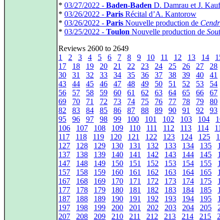
*
03/27/2022 -
Baden-Baden
D. Damrau et J. Kau
*
03/26/2022 -
Paris
Récital d’A. Kantorow
*
03/26/2022 -
Paris
Nouvelle production de
Cendr
*
03/25/2022 -
Toulon
Nouvelle production de
Sout
Reviews 2600 to 2649
1
2
3
4
5
6
7
8
9
10
11
12
13
14
1
17
18
19
20
21
22
23
24
25
26
27
28
30
31
32
33
34
35
36
37
38
39
40
41
43
44
45
46
47
48
49
50
51
52
53
54
56
57
58
59
60
61
62
63
64
65
66
67
69
70
71
72
73
74
75
76
77
78
79
80
82
83
84
85
86
87
88
89
90
91
92
93
95
96
97
98
99
100
101
102
103
104
1
106
107
108
109
110
111
112
113
114
1
117
118
119
120
121
122
123
124
125
1
127
128
129
130
131
132
133
134
135
137
138
139
140
141
142
143
144
145
147
148
149
150
151
152
153
154
155
157
158
159
160
161
162
163
164
165
167
168
169
170
171
172
173
174
175
177
178
179
180
181
182
183
184
185
187
188
189
190
191
192
193
194
195
197
198
199
200
201
202
203
204
205
207
208
209
210
211
212
213
214
215