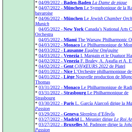
*
04/09/2022 -
Baden-Baden
La Dame de pique
*
04/07/2022 -
München
Le Symphonique de la R
bavaroise
*
04/06/2022 -
München
Le
Jewish Chamber Orch
Munich
*
04/05/2022 -
New York
Canada’s National Arts C
Orchestra
*
04/05/2022 -
Miami
The Warsaw Philharmonic Or
*
04/03/2022 -
Monaco
Le Philharmonique de Mon
*
04/03/2022 -
Lausanne
Eugène Onéguine
*
04/03/2022 -
Venezia
I. Margain et le Quatuor H
*
04/02/2022 -
Venezia
F. Braley, A. Agafia et A. 
*
04/02/2022 -
Gent
C(H)ŒURS 2022
de Platel
*
04/01/2022 -
Nice
L’Orchestre philharmonique de
*
04/01/2022 -
Liège
Nouvelle production de
Mign
Thomas
*
03/31/2022 -
Monaco
Le Philharmonique de Radi
*
03/31/2022 -
Strasbourg
Le Philharmonique de
Strasbourg
*
03/30/2022 -
Paris
L. García Alarcoń dirige la
Ma
Passion
*
03/29/2022 -
Geneva
Sleepless
d’Eőtvős
*
03/27/2022 -
Madrid
L. Meunier dirige
Le Roi Ar
*
03/27/2022 -
Bruxelles
M. Padmore dirige la
Joh
Passion