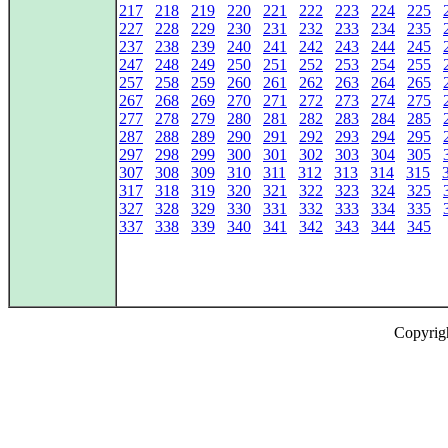
217
218
219
220
221
222
223
224
225
227
228
229
230
231
232
233
234
235
237
238
239
240
241
242
243
244
245
247
248
249
250
251
252
253
254
255
257
258
259
260
261
262
263
264
265
267
268
269
270
271
272
273
274
275
277
278
279
280
281
282
283
284
285
287
288
289
290
291
292
293
294
295
297
298
299
300
301
302
303
304
305
307
308
309
310
311
312
313
314
315
317
318
319
320
321
322
323
324
325
327
328
329
330
331
332
333
334
335
337
338
339
340
341
342
343
344
345
Copyrig