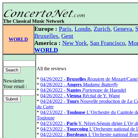
The Classical Music Network
Europe :
Paris
,
Londn
,
Zurich
,
Geneva
,
S
Bruxelles
,
Gent
WORLD
America :
New York
,
San Francisco
,
Mon
WORLD
All the reviews
*
04/29/2022 -
Bruxelles
Requiem
de Mozart/Castel
Newsletter
*
04/28/2022 -
Angers
Madame Butterfly
Your email :
*
04/26/2022 -
Nantes
Partenope
de Haendel
*
04/26/2022 -
Vienna
Récital de Y. Wang
*
04/24/2022 -
Tours
Nouvelle production de
La C
du Caire
*
04/23/2022 -
Toulouse
L’Orchestre du Capitole d
Toulouse
*
04/23/2022 -
Paris
Y. Nézet‑Séguin dirige
L’Or d
*
04/23/2022 -
Tourcoing
L’Orchestre national de L
*
04/22/2022 -
Bordeaux
L’Orchestre national Bor