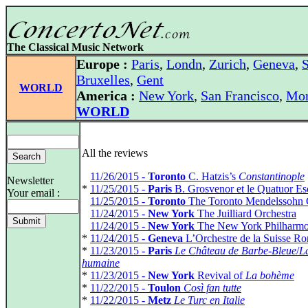
The Classical Music Network
Europe :
Paris
,
Londn
,
Zurich
,
Geneva
,
S
Bruxelles
,
Gent
WORLD
America :
New York
,
San Francisco
,
Mon
WORLD
All the reviews
*
11/26/2015 -
Toronto
C. Hatzis’s
Constantinople
Newsletter
*
11/25/2015 -
Paris
B. Grosvenor et le Quatuor Es
Your email :
*
11/25/2015 -
Toronto
The Toronto Mendelssohn 
*
11/24/2015 -
New York
The Juilliard Orchestra
*
11/24/2015 -
New York
The New York Philharmo
*
11/24/2015 -
Geneva
L’Orchestre de la Suisse R
*
11/23/2015 -
Paris
Le Château de Barbe-Bleue
/
L
humaine
*
11/23/2015 -
New York
Revival of
La bohème
*
11/22/2015 -
Toulon
Così fan tutte
*
11/22/2015 -
Metz
Le Turc en Italie