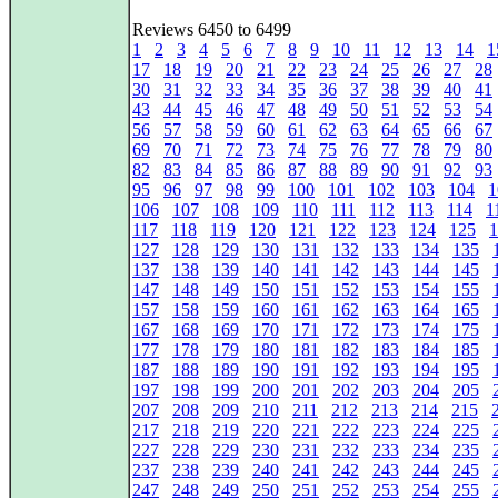
Reviews 6450 to 6499
1
2
3
4
5
6
7
8
9
10
11
12
13
14
1
17
18
19
20
21
22
23
24
25
26
27
28
30
31
32
33
34
35
36
37
38
39
40
41
43
44
45
46
47
48
49
50
51
52
53
54
56
57
58
59
60
61
62
63
64
65
66
67
69
70
71
72
73
74
75
76
77
78
79
80
82
83
84
85
86
87
88
89
90
91
92
93
95
96
97
98
99
100
101
102
103
104
1
106
107
108
109
110
111
112
113
114
1
117
118
119
120
121
122
123
124
125
1
127
128
129
130
131
132
133
134
135
137
138
139
140
141
142
143
144
145
147
148
149
150
151
152
153
154
155
157
158
159
160
161
162
163
164
165
167
168
169
170
171
172
173
174
175
177
178
179
180
181
182
183
184
185
187
188
189
190
191
192
193
194
195
197
198
199
200
201
202
203
204
205
207
208
209
210
211
212
213
214
215
217
218
219
220
221
222
223
224
225
227
228
229
230
231
232
233
234
235
237
238
239
240
241
242
243
244
245
247
248
249
250
251
252
253
254
255