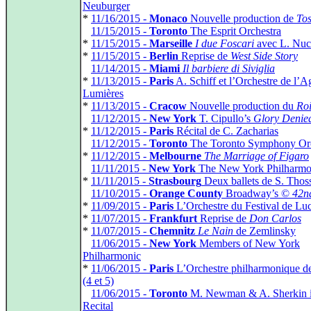
Neuburger
*
11/16/2015 -
Monaco
Nouvelle production de
To
*
11/15/2015 -
Toronto
The Esprit Orchestra
*
11/15/2015 -
Marseille
I due Foscari
avec L. Nuc
*
11/15/2015 -
Berlin
Reprise de
West Side Story
*
11/14/2015 -
Miami
Il barbiere di Siviglia
*
11/13/2015 -
Paris
A. Schiff et l’Orchestre de l’A
Lumières
*
11/13/2015 -
Cracow
Nouvelle production du
Ro
*
11/12/2015 -
New York
T. Cipullo’s
Glory Denie
*
11/12/2015 -
Paris
Récital de C. Zacharias
*
11/12/2015 -
Toronto
The Toronto Symphony Orc
*
11/12/2015 -
Melbourne
The Marriage of Figaro
*
11/11/2015 -
New York
The New York Philharmo
*
11/11/2015 -
Strasbourg
Deux ballets de S. Thos
*
11/10/2015 -
Orange County
Broadway’s ©
42nd
*
11/09/2015 -
Paris
L’Orchestre du Festival de Lu
*
11/07/2015 -
Frankfurt
Reprise de
Don Carlos
*
11/07/2015 -
Chemnitz
Le Nain
de Zemlinsky
*
11/06/2015 -
New York
Members of New York
Philharmonic
*
11/06/2015 -
Paris
L’Orchestre philharmonique de
(4 et 5)
*
11/06/2015 -
Toronto
M. Newman & A. Sherkin 
Recital