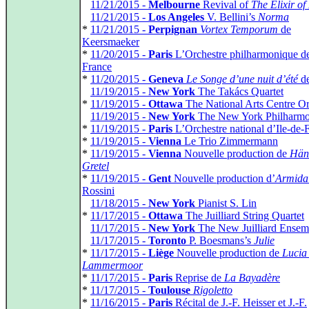
*
11/21/2015 -
Melbourne
Revival of
The Elixir of
*
11/21/2015 -
Los Angeles
V. Bellini’s
Norma
*
11/21/2015 -
Perpignan
Vortex Temporum
de
Keersmaeker
*
11/20/2015 -
Paris
L’Orchestre philharmonique d
France
*
11/20/2015 -
Geneva
Le Songe d’une nuit d’été
de
*
11/19/2015 -
New York
The Takács Quartet
*
11/19/2015 -
Ottawa
The National Arts Centre Or
*
11/19/2015 -
New York
The New York Philharmo
*
11/19/2015 -
Paris
L’Orchestre national d’Ile-de-
*
11/19/2015 -
Vienna
Le Trio Zimmermann
*
11/19/2015 -
Vienna
Nouvelle production de
Häns
Gretel
*
11/19/2015 -
Gent
Nouvelle production d’
Armida
Rossini
*
11/18/2015 -
New York
Pianist S. Lin
*
11/17/2015 -
Ottawa
The Juilliard String Quartet
*
11/17/2015 -
New York
The New Juilliard Ensem
*
11/17/2015 -
Toronto
P. Boesmans’s
Julie
*
11/17/2015 -
Liège
Nouvelle production de
Lucia 
Lammermoor
*
11/17/2015 -
Paris
Reprise de
La Bayadère
*
11/17/2015 -
Toulouse
Rigoletto
*
11/16/2015 -
Paris
Récital de J.-F. Heisser et J.-F.