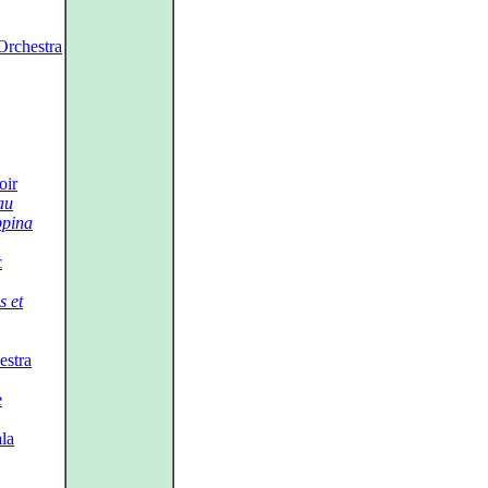
rchestra
oir
au
ppina
c
s et
estra
e
la