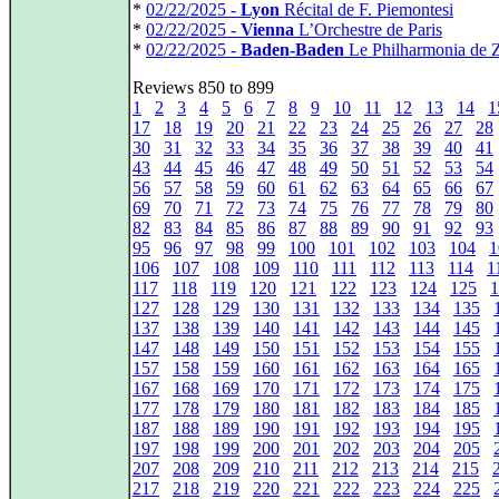
*
02/22/2025 -
Lyon
Récital de F. Piemontesi
*
02/22/2025 -
Vienna
L’Orchestre de Paris
*
02/22/2025 -
Baden-Baden
Le Philharmonia de 
Reviews 850 to 899
1
2
3
4
5
6
7
8
9
10
11
12
13
14
1
17
18
19
20
21
22
23
24
25
26
27
28
30
31
32
33
34
35
36
37
38
39
40
41
43
44
45
46
47
48
49
50
51
52
53
54
56
57
58
59
60
61
62
63
64
65
66
67
69
70
71
72
73
74
75
76
77
78
79
80
82
83
84
85
86
87
88
89
90
91
92
93
95
96
97
98
99
100
101
102
103
104
1
106
107
108
109
110
111
112
113
114
1
117
118
119
120
121
122
123
124
125
1
127
128
129
130
131
132
133
134
135
137
138
139
140
141
142
143
144
145
147
148
149
150
151
152
153
154
155
157
158
159
160
161
162
163
164
165
167
168
169
170
171
172
173
174
175
177
178
179
180
181
182
183
184
185
187
188
189
190
191
192
193
194
195
197
198
199
200
201
202
203
204
205
207
208
209
210
211
212
213
214
215
217
218
219
220
221
222
223
224
225