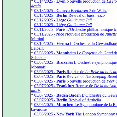
*
03/14/2025 -
Lyon
Nouvelle production de
La Fo
destin
*
03/13/2025 -
Geneva
Beethoven 7
de Waltz
*
03/13/2025 -
Berlin
Revival of
Intermezzo
*
03/12/2025 -
Liège
Guillaume Tell
*
03/12/2025 -
Liège
Guillaume Tell
*
03/11/2025 -
Paris
L’Orchestre philharmonique t
*
03/11/2025 -
Nice
Nouvelle production de
Juliette
Martinů
*
03/10/2025 -
Vienna
L’Orchestre du Gewandhaus
Leipzig
*
03/08/2025 -
Mannheim
Le Forgeron de Gand
d
Schreker
*
03/08/2025 -
Bruxelles
L’Orchestre symphonique 
Monnaie
*
03/08/2025 -
Paris
Reprise de
La Belle au bois d
*
03/08/2025 -
Paris
Revival of
The Sleeping Beau
*
03/07/2025 -
Paris
Nouvelle production de
Peer 
*
03/07/2025 -
Frankfurt
Reprise de
De la maison
morts
*
03/07/2025 -
Baden-Baden
L’Orchestre du Gew
*
03/07/2025 -
Berlin
Revival of
Arabella
*
03/06/2025 -
München
Le Symphonique de la R
bavaroise
*
03/06/2025 -
New York
The London Symphony O