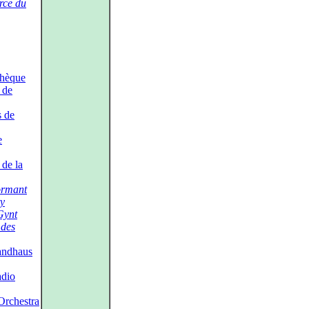
rce du
chèque
de
 de
e
de la
ormant
ty
Gynt
 des
andhaus
adio
rchestra