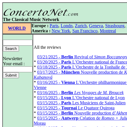
The Classical Music Network
Europe :
Paris
,
Londn
,
Zurich
,
Geneva
,
Strasbourg
,
WORLD
America :
New York
,
San Francisco
,
Montreal
All the reviews
*
03/21/2025 -
Berlin
Revival of
Simon Boccanegr
Newsletter
*
03/20/2025 -
Paris
L’Orchestre national de Franc
Your email :
*
03/18/2025 -
Paris
L’Orchestre de la Tonhalle de
*
03/17/2025 -
München
Nouvelle production de
K
Kabanová
*
03/16/2025 -
Vienna
L’Orchestre philharmonique
Vienne
*
03/16/2025 -
Berlin
Les Voyages de M. Broucek
*
03/15/2025 -
Lyon
L’Orchestre national de Lyon
*
03/15/2025 -
Paris
Les Musiciens de Saint-Julien
*
03/15/2025 -
Tournai
Le Quatuor Quiroga
*
03/15/2025 -
Berlin
Nouvelle production d’
Akhen
*
03/15/2025 -
Antwerp
Création de
Romeo + Juli
Morau