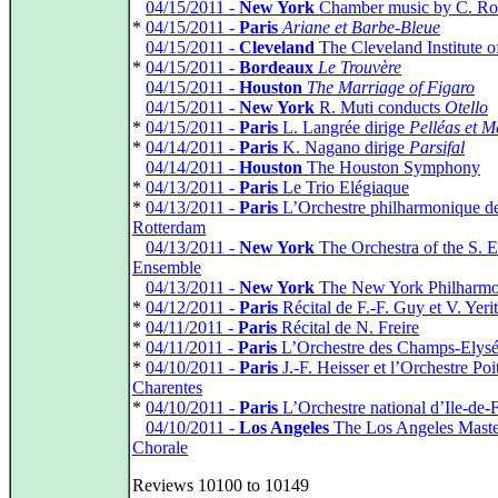
*
04/15/2011 -
New York
Chamber music by C. Ro
*
04/15/2011 -
Paris
Ariane et Barbe-Bleue
*
04/15/2011 -
Cleveland
The Cleveland Institute o
*
04/15/2011 -
Bordeaux
Le Trouvère
*
04/15/2011 -
Houston
The Marriage of Figaro
*
04/15/2011 -
New York
R. Muti conducts
Otello
*
04/15/2011 -
Paris
L. Langrée dirige
Pelléas et M
*
04/14/2011 -
Paris
K. Nagano dirige
Parsifal
*
04/14/2011 -
Houston
The Houston Symphony
*
04/13/2011 -
Paris
Le Trio Elégiaque
*
04/13/2011 -
Paris
L’Orchestre philharmonique d
Rotterdam
*
04/13/2011 -
New York
The Orchestra of the S. E
Ensemble
*
04/13/2011 -
New York
The New York Philharmo
*
04/12/2011 -
Paris
Récital de F.-F. Guy et V. Yeri
*
04/11/2011 -
Paris
Récital de N. Freire
*
04/11/2011 -
Paris
L’Orchestre des Champs-Elysé
*
04/10/2011 -
Paris
J.-F. Heisser et l’Orchestre Poi
Charentes
*
04/10/2011 -
Paris
L’Orchestre national d’Ile-de-
*
04/10/2011 -
Los Angeles
The Los Angeles Maste
Chorale
Reviews 10100 to 10149