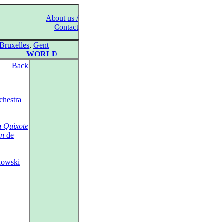
About us /
Contact
Bruxelles
,
Gent
WORLD
Back
hestra
 Quixote
an
de
nowski
e
e