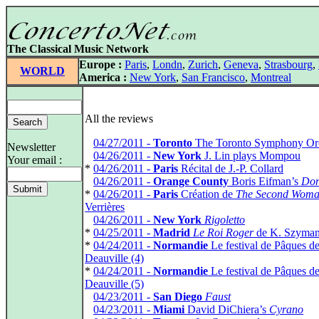
The Classical Music Network
Europe :
Paris
,
Londn
,
Zurich
,
Geneva
,
Strasbourg
,
WORLD
America :
New York
,
San Francisco
,
Montreal
All the reviews
*
04/27/2011 -
Toronto
The Toronto Symphony Orc
Newsletter
*
04/26/2011 -
New York
J. Lin plays Mompou
Your email :
*
04/26/2011 -
Paris
Récital de J.-P. Collard
*
04/26/2011 -
Orange County
Boris Eifman’s
Don
*
04/26/2011 -
Paris
Création de
The Second Wom
Verrières
*
04/26/2011 -
New York
Rigoletto
*
04/25/2011 -
Madrid
Le Roi Roger
de K. Szyma
*
04/24/2011 -
Normandie
Le festival de Pâques d
Deauville (4)
*
04/24/2011 -
Normandie
Le festival de Pâques d
Deauville (5)
*
04/23/2011 -
San Diego
Faust
*
04/23/2011 -
Miami
David DiChiera’s
Cyrano