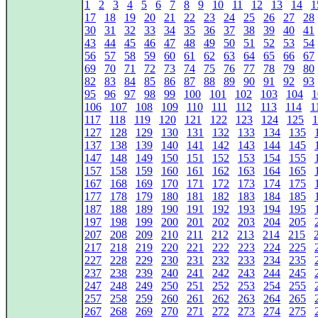
1
2
3
4
5
6
7
8
9
10
11
12
13
14
1
17
18
19
20
21
22
23
24
25
26
27
28
30
31
32
33
34
35
36
37
38
39
40
41
43
44
45
46
47
48
49
50
51
52
53
54
56
57
58
59
60
61
62
63
64
65
66
67
69
70
71
72
73
74
75
76
77
78
79
80
82
83
84
85
86
87
88
89
90
91
92
93
95
96
97
98
99
100
101
102
103
104
1
106
107
108
109
110
111
112
113
114
1
117
118
119
120
121
122
123
124
125
1
127
128
129
130
131
132
133
134
135
137
138
139
140
141
142
143
144
145
147
148
149
150
151
152
153
154
155
157
158
159
160
161
162
163
164
165
167
168
169
170
171
172
173
174
175
177
178
179
180
181
182
183
184
185
187
188
189
190
191
192
193
194
195
197
198
199
200
201
202
203
204
205
207
208
209
210
211
212
213
214
215
217
218
219
220
221
222
223
224
225
227
228
229
230
231
232
233
234
235
237
238
239
240
241
242
243
244
245
247
248
249
250
251
252
253
254
255
257
258
259
260
261
262
263
264
265
267
268
269
270
271
272
273
274
275