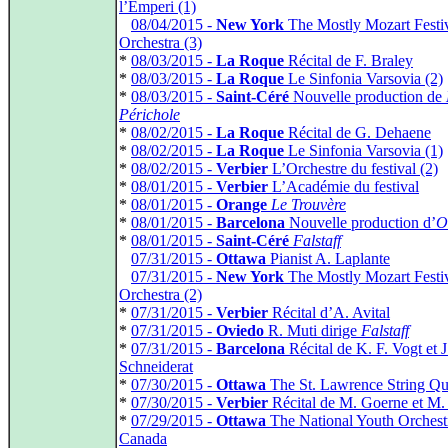
l’Emperi (1)
*
08/04/2015 -
New York
The Mostly Mozart Festi
Orchestra (3)
*
08/03/2015 -
La Roque
Récital de F. Braley
*
08/03/2015 -
La Roque
Le Sinfonia Varsovia (2)
*
08/03/2015 -
Saint-Céré
Nouvelle production de
Périchole
*
08/02/2015 -
La Roque
Récital de G. Dehaene
*
08/02/2015 -
La Roque
Le Sinfonia Varsovia (1)
*
08/02/2015 -
Verbier
L’Orchestre du festival (2)
*
08/01/2015 -
Verbier
L’Académie du festival
*
08/01/2015 -
Orange
Le Trouvère
*
08/01/2015 -
Barcelona
Nouvelle production d’
O
*
08/01/2015 -
Saint-Céré
Falstaff
*
07/31/2015 -
Ottawa
Pianist A. Laplante
*
07/31/2015 -
New York
The Mostly Mozart Festi
Orchestra (2)
*
07/31/2015 -
Verbier
Récital d’A. Avital
*
07/31/2015 -
Oviedo
R. Muti dirige
Falstaff
*
07/31/2015 -
Barcelona
Récital de K. F. Vogt et J
Schneiderat
*
07/30/2015 -
Ottawa
The St. Lawrence String Qu
*
07/30/2015 -
Verbier
Récital de M. Goerne et M. 
*
07/29/2015 -
Ottawa
The National Youth Orchest
Canada