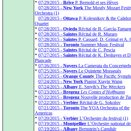
*
07/29/2015 -
Brive
P. Bernold et ses élèves
*
07/28/2015 -
New York
The Mostly Mozart Festi
Orchestra (1)
*
07/28/2015 -
Ottawa
P. Kolesnikov & the Calidor
Quartet
*
07/28/2015 -
Oviedo
Récital de B. García-Tamar
*
07/28/2015 -
Saintes
Récital de R. Muraro
*
07/28/2015 -
Saintes
P. Cassard, D. Grimal et A. 
*
07/28/2015 -
Toronto
Summer Music Festival
*
07/27/2015 -
Saintes
Récital de C. Pescia
*
07/27/2015 -
Saintes
Récital de K. Deshayes et D
Plancade
*
07/26/2015 -
Noyers
La Camerata du Concertge
*
07/25/2015 -
Noyers
Le Quintette Moraguès
*
07/25/2015 -
Orange County
The Pacific Symp
*
07/24/2015 -
New York
Pianist Xiayin Wang
*
07/24/2015 -
Albany
E. Smyth’s
The Wreckers
*
07/23/2015 -
Bregenz
Les Contes d’Hoffmann
*
07/22/2015 -
Bregenz
Nouvelle production de
Tu
*
07/22/2015 -
Verbier
Récital de G. Sokolov
*
07/21/2015 -
Toronto
The YOA Orchestra of the
Americas
*
07/20/2015 -
Verbier
L’Orchestre du festival (1)
*
07/19/2015 -
Montpellier
L’Orchestre national de
*
07/19/2015 -
Albany
Bernstein’s
Candide