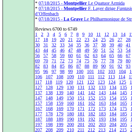
*
07/18/2015 -
Montpellier
Le Quatuor Armida
*
07/18/2015 -
Montpellier
F. Layer dirige
Fantasi
d’Offenbach
*
07/18/2015 -
La Grave
Le Philharmonique de St
Reviews 6700 to 6749
1
2
3
4
5
6
7
8
9
10
11
12
13
14
1
17
18
19
20
21
22
23
24
25
26
27
28
30
31
32
33
34
35
36
37
38
39
40
41
43
44
45
46
47
48
49
50
51
52
53
54
56
57
58
59
60
61
62
63
64
65
66
67
69
70
71
72
73
74
75
76
77
78
79
80
82
83
84
85
86
87
88
89
90
91
92
93
95
96
97
98
99
100
101
102
103
104
1
106
107
108
109
110
111
112
113
114
1
117
118
119
120
121
122
123
124
125
1
127
128
129
130
131
132
133
134
135
137
138
139
140
141
142
143
144
145
147
148
149
150
151
152
153
154
155
157
158
159
160
161
162
163
164
165
167
168
169
170
171
172
173
174
175
177
178
179
180
181
182
183
184
185
187
188
189
190
191
192
193
194
195
197
198
199
200
201
202
203
204
205
207
208
209
210
211
212
213
214
215