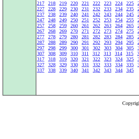
217
218
219
220
221
222
223
224
225
227
228
229
230
231
232
233
234
235
237
238
239
240
241
242
243
244
245
247
248
249
250
251
252
253
254
255
257
258
259
260
261
262
263
264
265
267
268
269
270
271
272
273
274
275
277
278
279
280
281
282
283
284
285
287
288
289
290
291
292
293
294
295
297
298
299
300
301
302
303
304
305
307
308
309
310
311
312
313
314
315
317
318
319
320
321
322
323
324
325
327
328
329
330
331
332
333
334
335
337
338
339
340
341
342
343
344
345
Copyrig