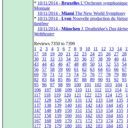
*
10/11/2014 -
Bruxelles
L’Orchestre symphonique 
Monnaie
*
10/11/2014 -
Miami
The New World Symphony
*
10/11/2014 -
Lyon
Nouvelle production du
Vaiss
fantôme
*
10/11/2014 -
München
J. Deathridge's
Das kleine
Welttheater
Reviews 7350 to 7399
1
2
3
4
5
6
7
8
9
10
11
12
13
14
1
17
18
19
20
21
22
23
24
25
26
27
28
30
31
32
33
34
35
36
37
38
39
40
41
43
44
45
46
47
48
49
50
51
52
53
54
56
57
58
59
60
61
62
63
64
65
66
67
69
70
71
72
73
74
75
76
77
78
79
80
82
83
84
85
86
87
88
89
90
91
92
93
95
96
97
98
99
100
101
102
103
104
1
106
107
108
109
110
111
112
113
114
1
117
118
119
120
121
122
123
124
125
1
127
128
129
130
131
132
133
134
135
137
138
139
140
141
142
143
144
145
147
148
149
150
151
152
153
154
155
157
158
159
160
161
162
163
164
165
167
168
169
170
171
172
173
174
175
177
178
179
180
181
182
183
184
185