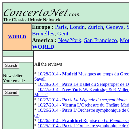
The Classical Music Network
Europe :
Paris
,
Londn
,
Zurich
,
Geneva
,
S
Bruxelles
,
Gent
WORLD
America :
New York
,
San Francisco
,
Mon
WORLD
All the reviews
*
10/28/2014 -
Madrid
Musiques au temps du Greco
Newsletter
Savall
Your email :
*
10/28/2014 -
Paris
Le Ballet du Semperoper de D
*
10/27/2014 -
New York
W. Kentridge & P. Miller
Music”
*
10/27/2014 -
Paris
La Légende du serpent blanc
*
10/27/2014 -
Vienna
L’Orchestre du Théâtre Mar
*
10/26/2014 -
Paris
L’Orchestre symphonique de 
(2)
*
10/26/2014 -
Frankfurt
Reprise de
La Femme sa
*
10/25/2014 -
Paris
L’Orchestre symphonique de 