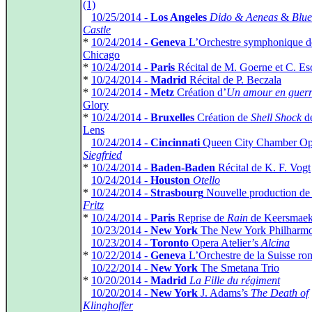
(1)
*
10/25/2014 -
Los Angeles
Dido & Aeneas
&
Blue
Castle
*
10/24/2014 -
Geneva
L’Orchestre symphonique d
Chicago
*
10/24/2014 -
Paris
Récital de M. Goerne et C. E
*
10/24/2014 -
Madrid
Récital de P. Beczala
*
10/24/2014 -
Metz
Création d’
Un amour en guerr
Glory
*
10/24/2014 -
Bruxelles
Création de
Shell Shock
d
Lens
*
10/24/2014 -
Cincinnati
Queen City Chamber Op
Siegfried
*
10/24/2014 -
Baden-Baden
Récital de K. F. Vogt
*
10/24/2014 -
Houston
Otello
*
10/24/2014 -
Strasbourg
Nouvelle production d
Fritz
*
10/24/2014 -
Paris
Reprise de
Rain
de Keersmaek
*
10/23/2014 -
New York
The New York Philharmo
*
10/23/2014 -
Toronto
Opera Atelier’s
Alcina
*
10/22/2014 -
Geneva
L’Orchestre de la Suisse r
*
10/22/2014 -
New York
The Smetana Trio
*
10/20/2014 -
Madrid
La Fille du régiment
*
10/20/2014 -
New York
J. Adams’s
The Death of
Klinghoffer