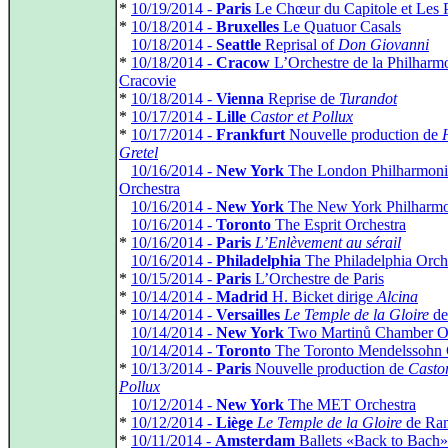
*
10/19/2014 -
Paris
Le Chœur du Capitole et Les 
*
10/18/2014 -
Bruxelles
Le Quatuor Casals
*
10/18/2014 -
Seattle
Reprisal of
Don Giovanni
*
10/18/2014 -
Cracow
L’Orchestre de la Philharm
Cracovie
*
10/18/2014 -
Vienna
Reprise de
Turandot
*
10/17/2014 -
Lille
Castor et Pollux
*
10/17/2014 -
Frankfurt
Nouvelle production de
Gretel
*
10/16/2014 -
New York
The London Philharmoni
Orchestra
*
10/16/2014 -
New York
The New York Philharmo
*
10/16/2014 -
Toronto
The Esprit Orchestra
*
10/16/2014 -
Paris
L’Enlèvement au sérail
*
10/16/2014 -
Philadelphia
The Philadelphia Orch
*
10/15/2014 -
Paris
L’Orchestre de Paris
*
10/14/2014 -
Madrid
H. Bicket dirige
Alcina
*
10/14/2014 -
Versailles
Le Temple de la Gloire
de
*
10/14/2014 -
New York
Two Martinů Chamber O
*
10/14/2014 -
Toronto
The Toronto Mendelssohn 
*
10/13/2014 -
Paris
Nouvelle production de
Castor
Pollux
*
10/12/2014 -
New York
The MET Orchestra
*
10/12/2014 -
Liège
Le Temple de la Gloire
de Ra
*
10/11/2014 -
Amsterdam
Ballets «Back to Bach»