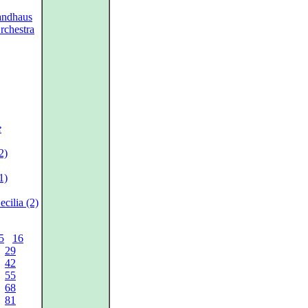
andhaus
chestra
e
2)
1)
cilia (2)
5
16
29
42
55
68
81