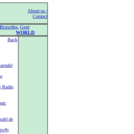
About us /
Contact
Bruxelles
,
Gent
WORLD
Back
Haendel
uw
e Radio
nic
e
ahl
de
erfly