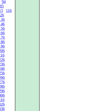
94
05
15
116
26
136
146
156
166
176
186
196
206
216
226
236
246
256
266
276
286
296
306
316
326
336