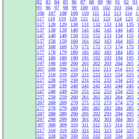
82
83
84
85
86
87
88
89
90
91
92
93
95
96
97
98
99
100
101
102
103
104
1
106
107
108
109
110
111
112
113
114
1
117
118
119
120
121
122
123
124
125
1
127
128
129
130
131
132
133
134
135
137
138
139
140
141
142
143
144
145
147
148
149
150
151
152
153
154
155
157
158
159
160
161
162
163
164
165
167
168
169
170
171
172
173
174
175
177
178
179
180
181
182
183
184
185
187
188
189
190
191
192
193
194
195
197
198
199
200
201
202
203
204
205
207
208
209
210
211
212
213
214
215
217
218
219
220
221
222
223
224
225
227
228
229
230
231
232
233
234
235
237
238
239
240
241
242
243
244
245
247
248
249
250
251
252
253
254
255
257
258
259
260
261
262
263
264
265
267
268
269
270
271
272
273
274
275
277
278
279
280
281
282
283
284
285
287
288
289
290
291
292
293
294
295
297
298
299
300
301
302
303
304
305
307
308
309
310
311
312
313
314
315
317
318
319
320
321
322
323
324
325
327
328
329
330
331
332
333
334
335