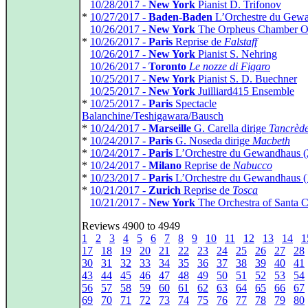
*
10/28/2017 -
New York
Pianist D. Trifonov
*
10/27/2017 -
Baden-Baden
L’Orchestre du Gew
*
10/26/2017 -
New York
The Orpheus Chamber Or
*
10/26/2017 -
Paris
Reprise de
Falstaff
*
10/26/2017 -
New York
Pianist S. Nehring
*
10/26/2017 -
Toronto
Le nozze di Figaro
*
10/25/2017 -
New York
Pianist S. D. Buechner
*
10/25/2017 -
New York
Juilliard415 Ensemble
*
10/25/2017 -
Paris
Spectacle
Balanchine/Teshigawara/Bausch
*
10/24/2017 -
Marseille
G. Carella dirige
Tancrèd
*
10/24/2017 -
Paris
G. Noseda dirige
Macbeth
*
10/24/2017 -
Paris
L’Orchestre du Gewandhaus (
*
10/24/2017 -
Milano
Reprise de
Nabucco
*
10/23/2017 -
Paris
L’Orchestre du Gewandhaus (
*
10/21/2017 -
Zurich
Reprise de
Tosca
*
10/21/2017 -
New York
The Orchestra of Santa Ce
Reviews 4900 to 4949
1
2
3
4
5
6
7
8
9
10
11
12
13
14
1
17
18
19
20
21
22
23
24
25
26
27
28
30
31
32
33
34
35
36
37
38
39
40
41
43
44
45
46
47
48
49
50
51
52
53
54
56
57
58
59
60
61
62
63
64
65
66
67
69
70
71
72
73
74
75
76
77
78
79
80