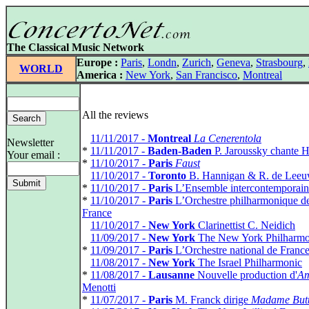
The Classical Music Network
Europe :
Paris
,
Londn
,
Zurich
,
Geneva
,
Strasbourg
,
WORLD
America :
New York
,
San Francisco
,
Montreal
All the reviews
*
11/11/2017 -
Montreal
La Cenerentola
Newsletter
*
11/11/2017 -
Baden-Baden
P. Jaroussky chante 
Your email :
*
11/10/2017 -
Paris
Faust
*
11/10/2017 -
Toronto
B. Hannigan & R. de Lee
*
11/10/2017 -
Paris
L’Ensemble intercontemporain
*
11/10/2017 -
Paris
L’Orchestre philharmonique d
France
*
11/10/2017 -
New York
Clarinettist C. Neidich
*
11/09/2017 -
New York
The New York Philharmo
*
11/09/2017 -
Paris
L’Orchestre national de Franc
*
11/08/2017 -
New York
The Israel Philharmonic
*
11/08/2017 -
Lausanne
Nouvelle production d'
Am
Menotti
*
11/07/2017 -
Paris
M. Franck dirige
Madame Butt