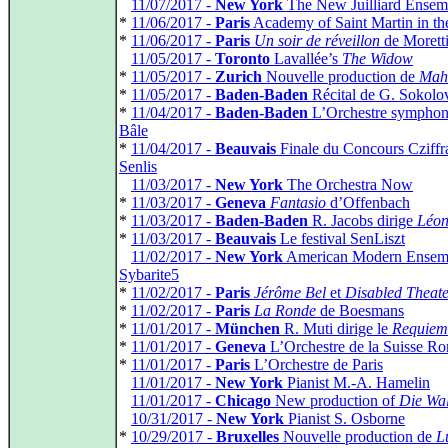
*
11/07/2017 -
New York
The New Juilliard Ensem
*
11/06/2017 -
Paris
Academy of Saint Martin in the
*
11/06/2017 -
Paris
Un soir de réveillon
de Morett
*
11/05/2017 -
Toronto
Lavallée’s
The Widow
*
11/05/2017 -
Zurich
Nouvelle production de
Mah
*
11/05/2017 -
Baden-Baden
Récital de G. Sokolo
*
11/04/2017 -
Baden-Baden
L’Orchestre symphon
Bâle
*
11/04/2017 -
Beauvais
Finale du Concours Cziffr
Senlis
*
11/03/2017 -
New York
The Orchestra Now
*
11/03/2017 -
Geneva
Fantasio
d’Offenbach
*
11/03/2017 -
Baden-Baden
R. Jacobs dirige
Léon
*
11/03/2017 -
Beauvais
Le festival SenLiszt
*
11/02/2017 -
New York
American Modern Ensem
Sybarite5
*
11/02/2017 -
Paris
Jérôme Bel
et
Disabled Theat
*
11/02/2017 -
Paris
La Ronde
de Boesmans
*
11/01/2017 -
München
R. Muti dirige le
Requiem
*
11/01/2017 -
Geneva
L’Orchestre de la Suisse R
*
11/01/2017 -
Paris
L’Orchestre de Paris
*
11/01/2017 -
New York
Pianist M.-A. Hamelin
*
11/01/2017 -
Chicago
New production of
Die Wa
*
10/31/2017 -
New York
Pianist S. Osborne
*
10/29/2017 -
Bruxelles
Nouvelle production de
L