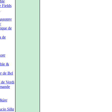
ble
 Fields
i
agonny
v
ique de
a de
ore
ble &
er
de Bel
de Verdi
omande
lküre
ucio Silla