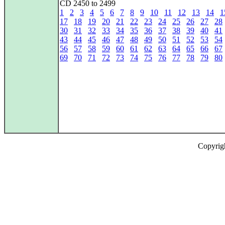
CD 2450 to 2499
1
2
3
4
5
6
7
8
9
10
11
12
13
14
1
17
18
19
20
21
22
23
24
25
26
27
28
30
31
32
33
34
35
36
37
38
39
40
41
43
44
45
46
47
48
49
50
51
52
53
54
56
57
58
59
60
61
62
63
64
65
66
67
69
70
71
72
73
74
75
76
77
78
79
80
Copyrig