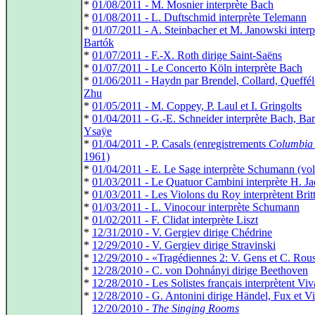
*
01/08/2011 - M. Mosnier interprète Bach
*
01/08/2011 - L. Duftschmid interprète Telemann
*
01/07/2011 - A. Steinbacher et M. Janowski interp
Bartók
*
01/07/2011 - F.-X. Roth dirige Saint-Saëns
*
01/07/2011 - Le Concerto Köln interprète Bach
*
01/06/2011 - Haydn par Brendel, Collard, Queffél
Zhu
*
01/05/2011 - M. Coppey, P. Laul et I. Gringolts
*
01/04/2011 - G.-E. Schneider interprète Bach, Bar
Ysaÿe
*
01/04/2011 - P. Casals (enregistrements
Columbia
1961)
*
01/04/2011 - E. Le Sage interprète Schumann (vol
*
01/03/2011 - Le Quatuor Cambini interprète H. Ja
*
01/03/2011 - Les Violons du Roy interprètent Brit
*
01/03/2011 - L. Vinocour interprète Schumann
*
01/02/2011 - F. Clidat interprète Liszt
*
12/31/2010 - V. Gergiev dirige Chédrine
*
12/29/2010 - V. Gergiev dirige Stravinski
*
12/29/2010 - «Tragédiennes 2: V. Gens et C. Rous
*
12/28/2010 - C. von Dohnányi dirige Beethoven
*
12/28/2010 - Les Solistes français interprètent Viv
*
12/28/2010 - G. Antonini dirige Händel, Fux et Vi
*
12/20/2010 -
The Singing Rooms