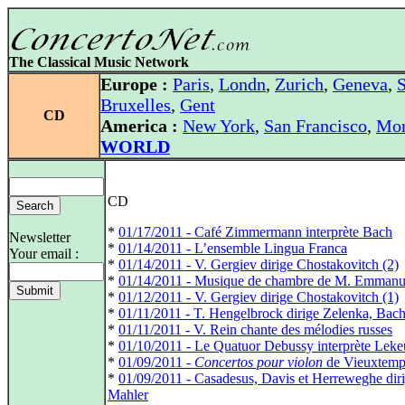
The Classical Music Network
Europe :
Paris
,
Londn
,
Zurich
,
Geneva
,
S
Bruxelles
,
Gent
CD
America :
New York
,
San Francisco
,
Mon
WORLD
CD
*
01/17/2011 - Café Zimmermann interprète Bach
Newsletter
*
01/14/2011 - L’ensemble Lingua Franca
Your email :
*
01/14/2011 - V. Gergiev dirige Chostakovitch (2)
*
01/14/2011 - Musique de chambre de M. Emmanu
*
01/12/2011 - V. Gergiev dirige Chostakovitch (1)
*
01/11/2011 - T. Hengelbrock dirige Zelenka, Bach 
*
01/11/2011 - V. Rein chante des mélodies russes
*
01/10/2011 - Le Quatuor Debussy interprète Leke
*
01/09/2011 -
Concertos pour violon
de Vieuxtemp
*
01/09/2011 - Casadesus, Davis et Herreweghe dir
Mahler