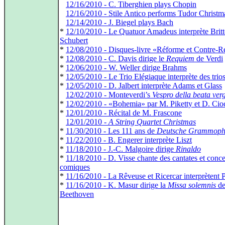
*
12/16/2010 - C. Tiberghien plays Chopin
*
12/16/2010 - Stile Antico performs Tudor Christ
*
12/14/2010 - J. Biegel plays Bach
*
12/10/2010 - Le Quatuor Amadeus interprète Britt
Schubert
*
12/08/2010 - Disques-livre «Réforme et Contre-
*
12/08/2010 - C. Davis dirige le
Requiem
de Verdi
*
12/06/2010 - W. Weller dirige Brahms
*
12/05/2010 - Le Trio Elégiaque interprète des trios
*
12/05/2010 - D. Jalbert interprète Adams et Glass
*
12/02/2010 - Monteverdi’s
Vespro della beata ver
*
12/02/2010 - «Bohemia» par M. Piketty et D. Cioc
*
12/01/2010 - Récital de M. Frascone
*
12/01/2010 -
A String Quartet Christmas
*
11/30/2010 - Les 111 ans de
Deutsche Grammop
*
11/22/2010 - B. Engerer interprète Liszt
*
11/18/2010 - J.-C. Malgoire dirige
Rinaldo
*
11/18/2010 - D. Visse chante des cantates et conce
comiques
*
11/16/2010 - La Rêveuse et Ricercar interprètent P
*
11/16/2010 - K. Masur dirige la
Missa solemnis
d
Beethoven