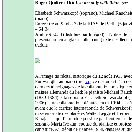
Roger Quilter :
Drink to me only with thine eyes
Elisabeth Schwarzkopf (soprano), Michael Rauchei
(piano)
Enregistré au Studio 7 de la RIAS de Berlin (6 janv
– 64’34
Audite 95.633 (distribué par Intégral) – Notice de
présentation en anglais et allemand (texte des lieder
traduit)
A l’image du récital historique du 12 août 1953 ave
Furtwängler au piano (lire
ici
), ce disque est l’un des
derniers témoignages de la collaboration artistique e
maîtres allemands du lied: le pianiste Michael Rauc
(1889-1984) et la soprano Elisabeth Schwarzkopf (
2006). Une collaboration, débutée en mai 1942 – c’e
avant que la carrière internationale de Schwarzkopf 
mise en orbite des planètes Walter Legge et Herbert
Karajan –, qui fut rendue possible par l’entremise de
soprano Maria Ivogün, épouse du pianiste et profess
cantatrice. Au début de l’année 1958, dans les studio