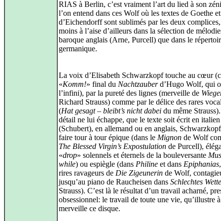
RIAS à Berlin, c’est vraiment l’art du lied à son zén
l’on entend dans ces Wolf où les textes de Goethe et
d’Eichendorff sont sublimés par les deux complices,
moins à l’aise d’ailleurs dans la sélection de mélodi
baroque anglais (Arne, Purcell) que dans le répertoi
germanique.
La voix d’Elisabeth Schwarzkopf touche au cœur (
«
Komm!
» final du
Nachtzauber
d’Hugo Wolf, qui o
l’infini), par la pureté des lignes (merveille de
Wiege
Richard Strauss) comme par le délice des rares vocal
(
Hat gesagt – bleibt’s nicht dabei
du même Strauss)
détail ne lui échappe, que le texte soit écrit en italien
(Schubert), en allemand ou en anglais, Schwarzkopf 
faire tour à tour épique (dans le
Mignon
de Wolf co
The Blessed Virgin’s Expostulation
de Purcell), éléga
«
drop
» solennels et éternels de la bouleversante
Mus
while
) ou espiègle (dans
Philine
et dans
Epiphanias
rires ravageurs de
Die Zigeunerin
de Wolf, contagie
jusqu’au piano de Raucheisen dans
Schlechtes Wett
Strauss). C’est là le résultat d’un travail acharné, pr
obsessionnel: le travail de toute une vie, qu’illustre à
merveille ce disque.