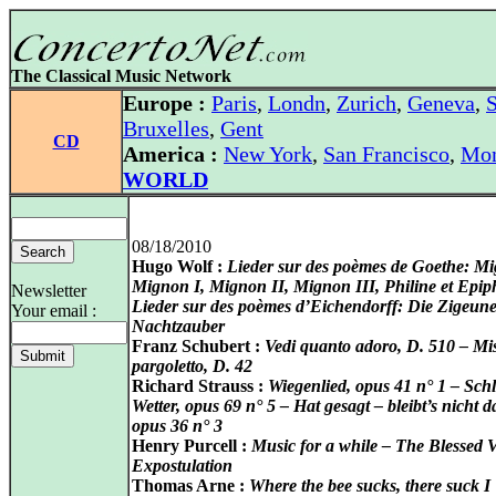
The Classical Music Network
Europe :
Paris
,
Londn
,
Zurich
,
Geneva
,
S
Bruxelles
,
Gent
CD
America :
New York
,
San Francisco
,
Mon
WORLD
08/18/2010
Hugo Wolf :
Lieder sur des poèmes de Goethe: M
Mignon I, Mignon II, Mignon III, Philine et Epip
Newsletter
Lieder sur des poèmes d’Eichendorff: Die Zigeune
Your email :
Nachtzauber
Franz Schubert :
Vedi quanto adoro, D. 510 – Mi
pargoletto, D. 42
Richard Strauss :
Wiegenlied, opus 41 n° 1 – Sch
Wetter, opus 69 n° 5 – Hat gesagt – bleibt’s nicht d
opus 36 n° 3
Henry Purcell :
Music for a while – The Blessed V
Expostulation
Thomas Arne :
Where the bee sucks, there suck I