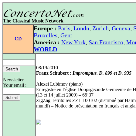
The Classical Music Network
Europe :
Paris
,
Londn
,
Zurich
,
Geneva
,
S
Bruxelles
,
Gent
CD
America :
New York
,
San Francisco
,
Mon
WORLD
08/19/2010
Franz Schubert :
Impromptus, D. 899 et D. 935
Newsletter
Alexei Lubimov (piano)
Your email :
Enregistré en l’église Doopsgezinde Gemeente de 
(13 et 14 juillet 2009) – 65’37
ZigZag Territoires ZZT 100102 (distribué par Harm
mundi) – Notice de présentation en français et angla