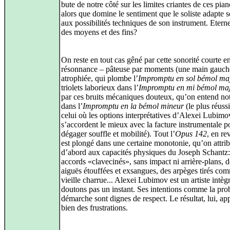
bute de notre côté sur les limites criantes de ces pian
alors que domine le sentiment que le soliste adapte s
aux possibilités techniques de son instrument. Eterne
des moyens et des fins?
On reste en tout cas gêné par cette sonorité courte e
résonnance – pâteuse par moments (une main gauc
atrophiée, qui plombe l’
Impromptu en sol bémol ma
triolets laborieux dans l’
Impromptu en mi bémol ma
par ces bruits mécaniques douteux, qu’on entend n
dans l’
Impromptu en la bémol mineur
(le plus réussi
celui où les options interprétatives d’Alexei Lubimo
s’accordent le mieux avec la facture instrumentale p
dégager souffle et mobilité). Tout l’
Opus 142
, en re
est plongé dans une certaine monotonie, qu’on attri
d’abord aux capacités physiques du Joseph Schantz:
accords «clavecinés», sans impact ni arrière-plans, d
aiguës étouffées et exsangues, des arpèges tirés co
vieille charrue... Alexei Lubimov est un artiste intèg
doutons pas un instant. Ses intentions comme la prob
démarche sont dignes de respect. Le résultat, lui, ap
bien des frustrations.