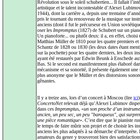
Révolution sous le soleil schubertien... Il fallait l’int
artistique et le talent incontestable d’Alexei Lubimo
1944), dont la carrière a, depuis une trentaine d’ann
pris le tournant du renouveau de la musique sur ins
anciens (dont il fut le précurseur en Union soviétiqu
oser les
Impromptus
(1827) de Schubert sur un piano
Un pianoforte... ou plutôt deux: il a, en effet, choisi
Matthias Müller de 1810 pour les quatre premiers et
Schantz de 1828 ou 1830 (les deux dates étant ment
sur la pochette) pour les quatre derniers, les deux in
ayant été restaurés par Edwin Beunk à Enschede au
Bas. Si le second est manifestement plus élaboré da
mécanisme et sa sonorité, il présente également une 
plus anonyme que le Müller et des distorsions sonor
gênantes.
Il y a treize ans, lors d’un concert à Moscou (lire
ici
)
ConcertoNet
relevait déjà qu’Alexei Lubimov dispen
dans ces
Impromptus
, «
un son proche d’un instrume
ancien, un peu sec, un peu "baroqueux", qui surpre
une pièce romantique
». C’est dire que le pianiste rus
le temps de faire mûrir son projet et de choisir les i
anciens les plus adaptés à sa démarche d’interprète.
amateurs du genre y trouveront bien des satisfaction