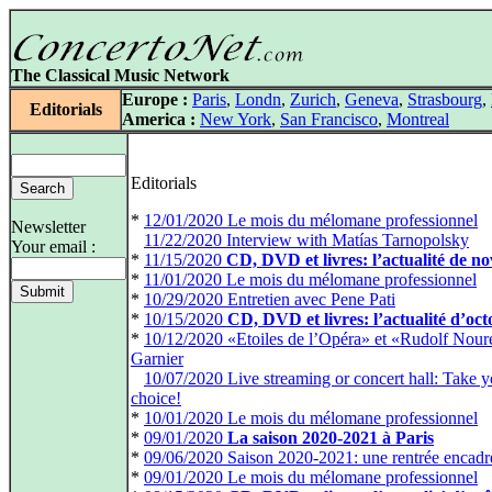
The Classical Music Network
Europe :
Paris
,
Londn
,
Zurich
,
Geneva
,
Strasbourg
,
Editorials
America :
New York
,
San Francisco
,
Montreal
Editorials
*
12/01/2020 Le mois du mélomane professionnel
Newsletter
*
11/22/2020 Interview with Matías Tarnopolsky
Your email :
*
11/15/2020
CD, DVD et livres: l’actualité de 
*
11/01/2020 Le mois du mélomane professionnel
*
10/29/2020 Entretien avec Pene Pati
*
10/15/2020
CD, DVD et livres: l’actualité d’oc
*
10/12/2020 «Etoiles de l’Opéra» et «Rudolf Nour
Garnier
*
10/07/2020 Live streaming or concert hall: Take y
choice!
*
10/01/2020 Le mois du mélomane professionnel
*
09/01/2020
La saison 2020-2021 à Paris
*
09/06/2020 Saison 2020-2021: une rentrée encadr
*
09/01/2020 Le mois du mélomane professionnel