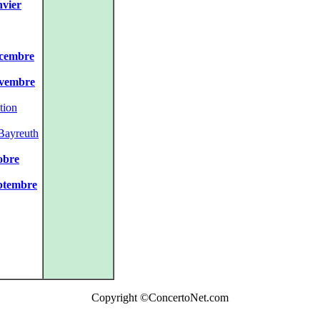
nvier
écembre
novembre
tion
 Bayreuth
tobre
eptembre
Copyright ©ConcertoNet.com