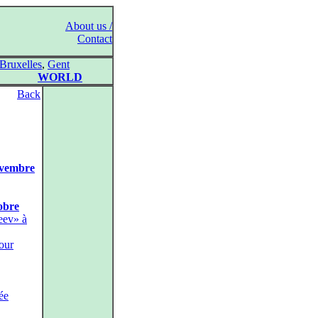
About us /
Contact
Bruxelles
,
Gent
WORLD
Back
novembre
tobre
eev» à
our
ée