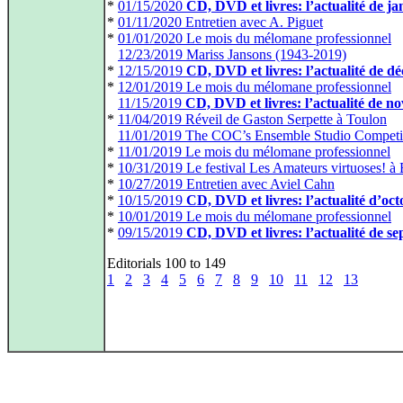
*
01/15/2020
CD, DVD et livres: l’actualité de ja
*
01/11/2020 Entretien avec A. Piguet
*
01/01/2020 Le mois du mélomane professionnel
*
12/23/2019 Mariss Jansons (1943-2019)
*
12/15/2019
CD, DVD et livres: l’actualité de d
*
12/01/2019 Le mois du mélomane professionnel
*
11/15/2019
CD, DVD et livres: l’actualité de 
*
11/04/2019 Réveil de Gaston Serpette à Toulon
*
11/01/2019 The COC’s Ensemble Studio Competi
*
11/01/2019 Le mois du mélomane professionnel
*
10/31/2019 Le festival Les Amateurs virtuoses! à
*
10/27/2019 Entretien avec Aviel Cahn
*
10/15/2019
CD, DVD et livres: l’actualité d’oc
*
10/01/2019 Le mois du mélomane professionnel
*
09/15/2019
CD, DVD et livres: l’actualité de s
Editorials 100 to 149
1
2
3
4
5
6
7
8
9
10
11
12
13