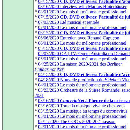
*
08/15/2020
CD, DVD et livres: l’actualité d’aoû
*
08/16/2020 Interview with Markus Hinterhäuser
*
08/01/2020 Le mois du mélomane professionnel
*
07/15/2020
CD, DVD et livres: l’actualité de jui
*
07/03/2020 Eté musical et rentrée
*
07/01/2020 Le mois du mélomane professionnel
*
06/15/2020
CD, DVD et livres: l’actualité de ju
*
06/06/2020 Entretien avec Renaud Capuçon
*
06/01/2020 Le mois du mélomane professionnel
*
05/15/2020
CD, DVD et livres: l’actualité de m
*
05/07/2020 OA | TV: Opera Australia on Demand
*
05/01/2020 Le mois du mélomane professionnel
*
04/25/2020 La saison 2020-2021 des
Berliner
Philharmoniker
*
04/15/2020
CD, DVD et livres: l’actualité d’avr
*
04/18/2020 Nouvelle production de
Fidelio
à Vie
*
04/01/2020 Le mois du mélomane professionnel
*
03/23/2020 Orchestre de la Suisse Romande: sais
2021
*
03/16/2020
ConcertoNet
à l’heure de la crise sa
*
03/16/2020 Toute la musique vivante chez vous
*
03/15/2020 La musique au temps du coronavirus
*
03/01/2020 Le mois du mélomane professionnel
*
02/11/2020 The COC’s 2020-2021 season
*
02/01/2020 Le mois du mélomane professionnel