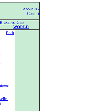
About us /
Contact
Bruxelles
,
Gent
WORLD
Back
e
s
alomé
elles
e