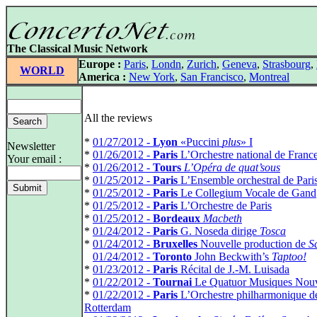
The Classical Music Network
Europe :
Paris
,
Londn
,
Zurich
,
Geneva
,
Strasbourg
,
WORLD
America :
New York
,
San Francisco
,
Montreal
All the reviews
*
01/27/2012 -
Lyon
«Puccini
plus
» I
Newsletter
*
01/26/2012 -
Paris
L’Orchestre national de Franc
Your email :
*
01/26/2012 -
Tours
L’Opéra de quat’sous
*
01/25/2012 -
Paris
L’Ensemble orchestral de Pari
*
01/25/2012 -
Paris
Le Collegium Vocale de Gand
*
01/25/2012 -
Paris
L’Orchestre de Paris
*
01/25/2012 -
Bordeaux
Macbeth
*
01/24/2012 -
Paris
G. Noseda dirige
Tosca
*
01/24/2012 -
Bruxelles
Nouvelle production de
S
*
01/24/2012 -
Toronto
John Beckwith’s
Taptoo!
*
01/23/2012 -
Paris
Récital de J.-M. Luisada
*
01/22/2012 -
Tournai
Le Quatuor Musiques Nouv
*
01/22/2012 -
Paris
L’Orchestre philharmonique d
Rotterdam