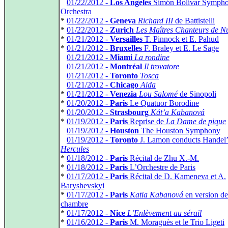
*
01/22/2012 -
Los Angeles
Simón Bolívar Symph
Orchestra
*
01/22/2012 -
Geneva
Richard III
de Battistelli
*
01/22/2012 -
Zurich
Les Maîtres Chanteurs de 
*
01/21/2012 -
Versailles
T. Pinnock et E. Pahud
*
01/21/2012 -
Bruxelles
F. Braley et E. Le Sage
*
01/21/2012 -
Miami
La rondine
*
01/21/2012 -
Montréal
Il trovatore
*
01/21/2012 -
Toronto
Tosca
*
01/21/2012 -
Chicago
Aida
*
01/21/2012 -
Venezia
Lou Salomé
de Sinopoli
*
01/20/2012 -
Paris
Le Quatuor Borodine
*
01/20/2012 -
Strasbourg
Kát’a Kabanová
*
01/19/2012 -
Paris
Reprise de
La Dame de pique
*
01/19/2012 -
Houston
The Houston Symphony
*
01/19/2012 -
Toronto
J. Lamon conducts Handel’
Hercules
*
01/18/2012 -
Paris
Récital de Zhu X.-M.
*
01/18/2012 -
Paris
L’Orchestre de Paris
*
01/17/2012 -
Paris
Récital de D. Kameneva et A.
Baryshevskyi
*
01/17/2012 -
Paris
Katia Kabanová
en version de
chambre
*
01/17/2012 -
Nice
L’Enlèvement au sérail
*
01/16/2012 -
Paris
M. Moraguès et le Trio Ligeti