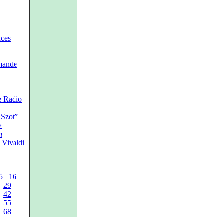
nces
»
omande
e Radio
 Szot”
»
n
 Vivaldi
5
16
29
42
55
68