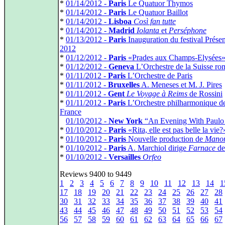
*
01/14/2012 -
Paris
Le Quatuor Thymos
*
01/14/2012 -
Paris
Le Quatuor Baillot
*
01/14/2012 -
Lisboa
Così fan tutte
*
01/14/2012 -
Madrid
Iolanta
et
Perséphone
*
01/13/2012 -
Paris
Inauguration du festival Prése
2012
*
01/12/2012 -
Paris
«Prades aux Champs-Elysées
*
01/12/2012 -
Geneva
L’Orchestre de la Suisse r
*
01/11/2012 -
Paris
L’Orchestre de Paris
*
01/11/2012 -
Bruxelles
A. Meneses et M. J. Pires
*
01/11/2012 -
Gent
Le Voyage à Reims
de Rossini
*
01/11/2012 -
Paris
L’Orchestre philharmonique d
France
*
01/10/2012 -
New York
“An Evening With Paulo
*
01/10/2012 -
Paris
«Rita, elle est pas belle la vie?
*
01/10/2012 -
Paris
Nouvelle production de
Mano
*
01/10/2012 -
Paris
A. Marchiol dirige
Farnace
de
*
01/10/2012 -
Versailles
Orfeo
Reviews 9400 to 9449
1
2
3
4
5
6
7
8
9
10
11
12
13
14
1
17
18
19
20
21
22
23
24
25
26
27
28
30
31
32
33
34
35
36
37
38
39
40
41
43
44
45
46
47
48
49
50
51
52
53
54
56
57
58
59
60
61
62
63
64
65
66
67