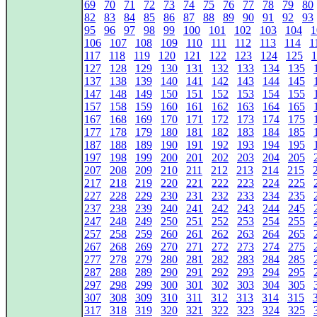
69
70
71
72
73
74
75
76
77
78
79
80
82
83
84
85
86
87
88
89
90
91
92
93
95
96
97
98
99
100
101
102
103
104
1
106
107
108
109
110
111
112
113
114
1
117
118
119
120
121
122
123
124
125
1
127
128
129
130
131
132
133
134
135
137
138
139
140
141
142
143
144
145
147
148
149
150
151
152
153
154
155
157
158
159
160
161
162
163
164
165
167
168
169
170
171
172
173
174
175
177
178
179
180
181
182
183
184
185
187
188
189
190
191
192
193
194
195
197
198
199
200
201
202
203
204
205
207
208
209
210
211
212
213
214
215
217
218
219
220
221
222
223
224
225
227
228
229
230
231
232
233
234
235
237
238
239
240
241
242
243
244
245
247
248
249
250
251
252
253
254
255
257
258
259
260
261
262
263
264
265
267
268
269
270
271
272
273
274
275
277
278
279
280
281
282
283
284
285
287
288
289
290
291
292
293
294
295
297
298
299
300
301
302
303
304
305
307
308
309
310
311
312
313
314
315
317
318
319
320
321
322
323
324
325