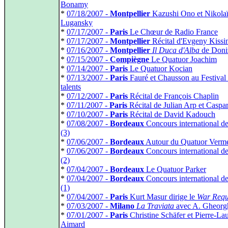
Bonamy
*
07/18/2007 -
Montpellier
Kazushi Ono et Nikola
Lugansky
*
07/17/2007 -
Paris
Le Chœur de Radio France
*
07/17/2007 -
Montpellier
Récital d'Evgeny Kissi
*
07/16/2007 -
Montpellier
Il Duca d'Alba
de Doniz
*
07/15/2007 -
Compiègne
Le Quatuor Joachim
*
07/14/2007 -
Paris
Le Quatuor Kocian
*
07/13/2007 -
Paris
Fauré et Chausson au Festival
talents
*
07/12/2007 -
Paris
Récital de François Chaplin
*
07/11/2007 -
Paris
Récital de Julian Arp et Caspa
*
07/10/2007 -
Paris
Récital de David Kadouch
*
07/08/2007 -
Bordeaux
Concours international d
(3)
*
07/06/2007 -
Bordeaux
Autour du Quatuor Verm
*
07/06/2007 -
Bordeaux
Concours international d
(2)
*
07/04/2007 -
Bordeaux
Le Quatuor Parker
*
07/04/2007 -
Bordeaux
Concours international d
(1)
*
07/04/2007 -
Paris
Kurt Masur dirige le
War Req
*
07/03/2007 -
Milano
La Traviata
avec A. Gheorg
*
07/01/2007 -
Paris
Christine Schäfer et Pierre-La
Aimard