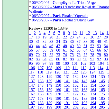
*
06/30/2007 -
Compiègne
Le Trio d’Argent
*
06/30/2007 -
Mons
L'Orchestre Royal de Chambr
Wallonie
*
06/30/2007 -
Paris
Finale d'Operalia
*
06/28/2007 -
Paris
Récital d’Olivia Gay
Reviews 13300 to 13349
1
2
3
4
5
6
7
8
9
10
11
12
13
14
1
17
18
19
20
21
22
23
24
25
26
27
28
30
31
32
33
34
35
36
37
38
39
40
41
43
44
45
46
47
48
49
50
51
52
53
54
56
57
58
59
60
61
62
63
64
65
66
67
69
70
71
72
73
74
75
76
77
78
79
80
82
83
84
85
86
87
88
89
90
91
92
93
95
96
97
98
99
100
101
102
103
104
1
106
107
108
109
110
111
112
113
114
1
117
118
119
120
121
122
123
124
125
1
127
128
129
130
131
132
133
134
135
137
138
139
140
141
142
143
144
145
147
148
149
150
151
152
153
154
155
157
158
159
160
161
162
163
164
165
167
168
169
170
171
172
173
174
175
177
178
179
180
181
182
183
184
185
187
188
189
190
191
192
193
194
195
197
198
199
200
201
202
203
204
205