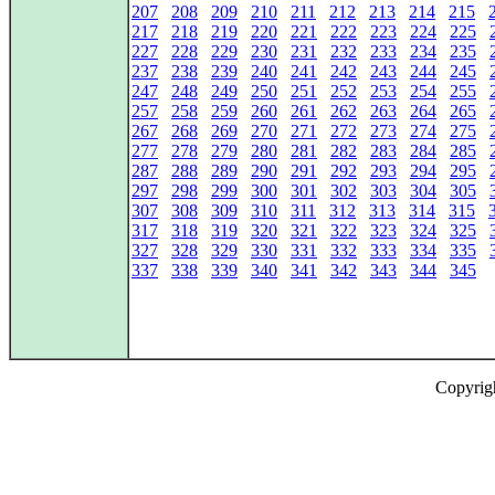
207
208
209
210
211
212
213
214
215
217
218
219
220
221
222
223
224
225
227
228
229
230
231
232
233
234
235
237
238
239
240
241
242
243
244
245
247
248
249
250
251
252
253
254
255
257
258
259
260
261
262
263
264
265
267
268
269
270
271
272
273
274
275
277
278
279
280
281
282
283
284
285
287
288
289
290
291
292
293
294
295
297
298
299
300
301
302
303
304
305
307
308
309
310
311
312
313
314
315
317
318
319
320
321
322
323
324
325
327
328
329
330
331
332
333
334
335
337
338
339
340
341
342
343
344
345
Copyrig