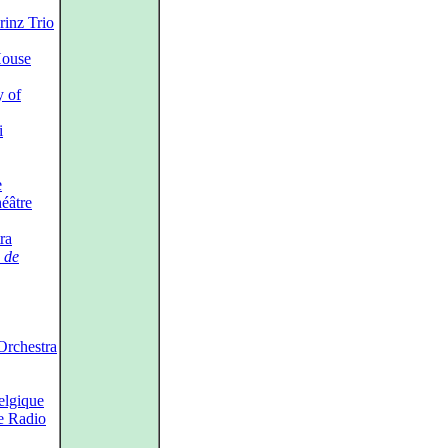
inz Trio
House
 of
i
e
éâtre
ra
 de
rchestra
elgique
e Radio