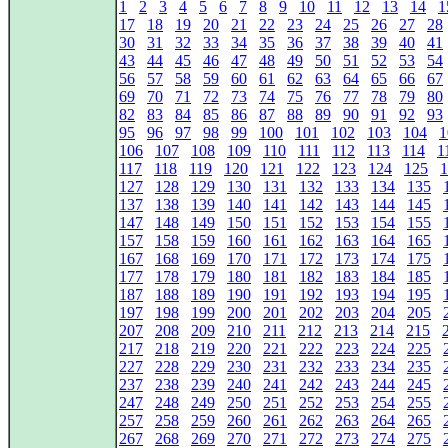
1
2
3
4
5
6
7
8
9
10
11
12
13
14
1
17
18
19
20
21
22
23
24
25
26
27
28
30
31
32
33
34
35
36
37
38
39
40
41
43
44
45
46
47
48
49
50
51
52
53
54
56
57
58
59
60
61
62
63
64
65
66
67
69
70
71
72
73
74
75
76
77
78
79
80
82
83
84
85
86
87
88
89
90
91
92
93
95
96
97
98
99
100
101
102
103
104
1
106
107
108
109
110
111
112
113
114
1
117
118
119
120
121
122
123
124
125
1
127
128
129
130
131
132
133
134
135
137
138
139
140
141
142
143
144
145
147
148
149
150
151
152
153
154
155
157
158
159
160
161
162
163
164
165
167
168
169
170
171
172
173
174
175
177
178
179
180
181
182
183
184
185
187
188
189
190
191
192
193
194
195
197
198
199
200
201
202
203
204
205
207
208
209
210
211
212
213
214
215
217
218
219
220
221
222
223
224
225
227
228
229
230
231
232
233
234
235
237
238
239
240
241
242
243
244
245
247
248
249
250
251
252
253
254
255
257
258
259
260
261
262
263
264
265
267
268
269
270
271
272
273
274
275