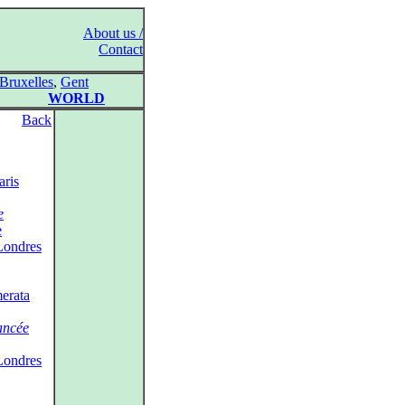
About us /
Contact
Bruxelles
,
Gent
WORLD
Back
aris
e
e
Londres
erata
ancée
Londres