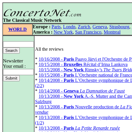
The Classical Music Network
Europe :
Paris
,
Londn
,
Zurich
,
Geneva
,
Strasbourg
,
WORLD
America :
New York
,
San Francisco
,
Montreal
All the reviews
*
10/16/2008 -
Paris
Paavo Järvi et l'Orchestre de P
Newsletter
*
10/15/2008 -
Bruxelles
Récital d’Irina Lankova
Your email :
*
10/15/2008 -
New York
Rimsky’s
The Tsars Brid
*
10/15/2008 -
Paris
L’Orchestre national de Franc
*
10/14/2008 -
Paris
L’Orchestre symphonique de 
(2/2)
*
10/14/2008 -
Geneva
La Damnation de Faust
*
10/13/2008 -
New York
A.-S. Mutter and the Cam
Salzburg
*
10/13/2008 -
Paris
Nouvelle production de
La Fi
vendue
*
10/13/2008 -
Paris
L’Orchestre symphonique de 
(1/2)
*
10/13/2008 -
Paris
La Petite Renarde rusée