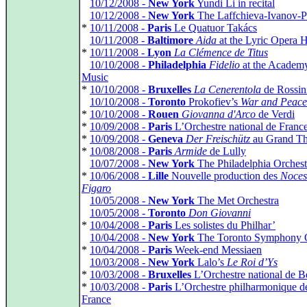
*
10/12/2008 -
New York
Yundi Li in recital
*
10/12/2008 -
New York
The Laffchieva-Ivanov-Pr
*
10/11/2008 -
Paris
Le Quatuor Takács
*
10/11/2008 -
Baltimore
Aida
at the Lyric Opera 
*
10/11/2008 -
Lyon
La Clémence de Titus
*
10/10/2008 -
Philadelphia
Fidelio
at the Academy
Music
*
10/10/2008 -
Bruxelles
La Cenerentola
de Rossin
*
10/10/2008 -
Toronto
Prokofiev’s
War and Peace
*
10/10/2008 -
Rouen
Giovanna d'Arco
de Verdi
*
10/09/2008 -
Paris
L’Orchestre national de Franc
*
10/09/2008 -
Geneva
Der Freischütz
au Grand Th
*
10/08/2008 -
Paris
Armide
de Lully
*
10/07/2008 -
New York
The Philadelphia Orchest
*
10/06/2008 -
Lille
Nouvelle production des
Noces
Figaro
*
10/05/2008 -
New York
The Met Orchestra
*
10/05/2008 -
Toronto
Don Giovanni
*
10/04/2008 -
Paris
Les solistes du Philhar’
*
10/04/2008 -
New York
The Toronto Symphony O
*
10/04/2008 -
Paris
Week-end Messiaen
*
10/03/2008 -
New York
Lalo’s
Le Roi d’Ys
*
10/03/2008 -
Bruxelles
L’Orchestre national de B
*
10/03/2008 -
Paris
L’Orchestre philharmonique d
France