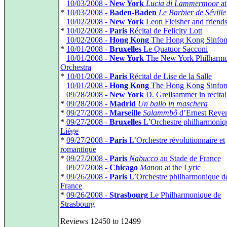
*
10/03/2008 -
New York
Lucia di Lammermoor
at
*
10/03/2008 -
Baden-Baden
Le Barbier de Séville
*
10/02/2008 -
New York
Leon Fleisher and friend
*
10/02/2008 -
Paris
Récital de Felicity Lott
*
10/02/2008 -
Hong Kong
The Hong Kong Sinfoni
*
10/01/2008 -
Bruxelles
Le Quatuor Sacconi
*
10/01/2008 -
New York
The New York Philharmo
Orchestra
*
10/01/2008 -
Paris
Récital de Lise de la Salle
*
10/01/2008 -
Hong Kong
The Hong Kong Sinfoni
*
09/28/2008 -
New York
D. Greilsammer in recital
*
09/28/2008 -
Madrid
Un ballo in maschera
*
09/27/2008 -
Marseille
Salammbô
d’Ernest Reye
*
09/27/2008 -
Bruxelles
L’Orchestre philharmoniq
Liège
*
09/27/2008 -
Paris
L’Orchestre révolutionnaire et
romantique
*
09/27/2008 -
Paris
Nabucco
au Stade de France
*
09/27/2008 -
Chicago
Manon
at the Lyric
*
09/26/2008 -
Paris
L’Orchestre philharmonique d
France
*
09/26/2008 -
Strasbourg
Le Philharmonique de
Strasbourg
Reviews 12450 to 12499