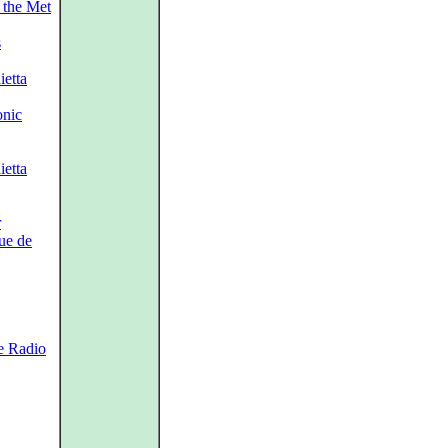
 the Met
s
etta
nic
etta
r
ue de
e Radio