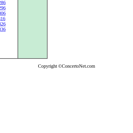
286
296
306
316
326
336
Copyright ©ConcertoNet.com