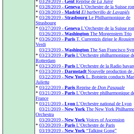
*
03/29/2019 -
Gent
Reprise de
La Juive
*
03/28/2019 -
Geneva
L’Orchestre de la Suisse r
*
03/28/2019 -
Madrid
El barberillo de Lavapiés
*
03/28/2019 -
Strasbourg
Le Philharmonique de
Strasbourg
*
03/27/2019 -
Geneva
L’Orchestre de la Suisse r
*
03/26/2019 -
Washington
The Morgenstern Trio
*
03/26/2019 -
Paris
T. Currentzis dirige le
Requie
Verdi
*
03/23/2019 -
Washington
The San Francisco Sy
*
03/23/2019 -
Paris
L’Orchestre philharmonique d
Rotterdam
*
03/23/2019 -
Paris
L’Orchestre de la Radio bavar
*
03/23/2019 -
Darmstadt
Nouvelle production de
*
03/22/2019 -
New York
L. Botstein conducts Mar
Julietta
*
03/22/2019 -
Paris
Reprise de
Don Pasquale
*
03/21/2019 -
Paris
L’Orchestre philharmonique d
France
*
03/21/2019 -
Lyon
L’Orchestre national de Lyon
*
03/21/2019 -
New York
The New York Philharmo
Orchestra
*
03/20/2019 -
New York
Voices of Ascension
*
03/20/2019 -
Paris
L’Orchestre de Paris
*
03/19/2019 -
New York
“Talking Gong”