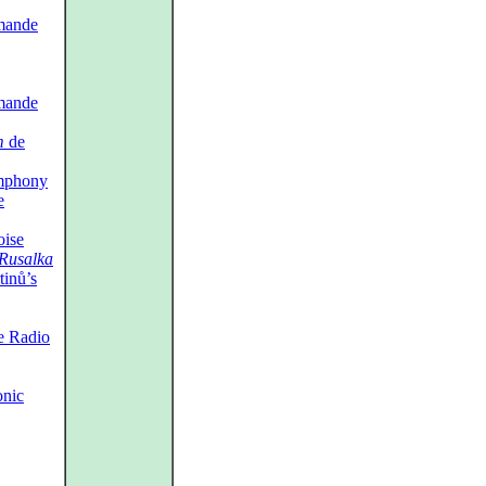
omande
omande
m
de
mphony
e
oise
Rusalka
tinů’s
e Radio
nic