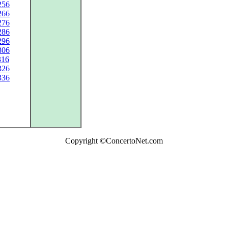
256
266
276
286
296
306
316
326
336
Copyright ©ConcertoNet.com