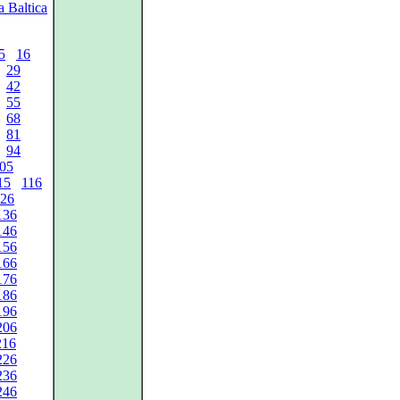
 Baltica
5
16
29
42
55
68
81
94
05
15
116
26
136
146
156
166
176
186
196
206
216
226
236
246