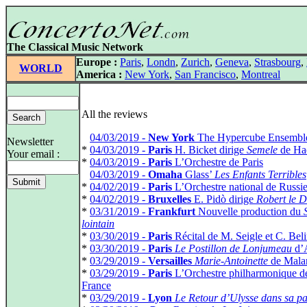
The Classical Music Network
Europe :
Paris
,
Londn
,
Zurich
,
Geneva
,
Strasbourg
,
WORLD
America :
New York
,
San Francisco
,
Montreal
All the reviews
*
04/03/2019 -
New York
The Hypercube Ensembl
Newsletter
*
04/03/2019 -
Paris
H. Bicket dirige
Semele
de Ha
Your email :
*
04/03/2019 -
Paris
L’Orchestre de Paris
*
04/03/2019 -
Omaha
Glass’
Les Enfants Terribles
*
04/02/2019 -
Paris
L’Orchestre national de Russi
*
04/02/2019 -
Bruxelles
E. Pidò dirige
Robert le D
*
03/31/2019 -
Frankfurt
Nouvelle production du
lointain
*
03/30/2019 -
Paris
Récital de M. Seigle et C. Bel
*
03/30/2019 -
Paris
Le Postillon de Lonjumeau
d’
*
03/29/2019 -
Versailles
Marie-Antoinette
de Mala
*
03/29/2019 -
Paris
L’Orchestre philharmonique d
France
*
03/29/2019 -
Lyon
Le Retour d’Ulysse dans sa pa