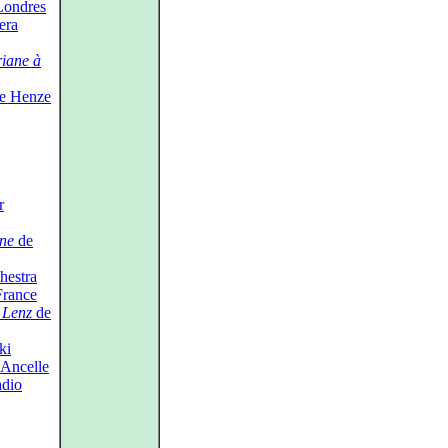
Londres
era
iane à
e Henze
r
ine
de
hestra
France
 Lenz
de
ki
 Ancelle
adio