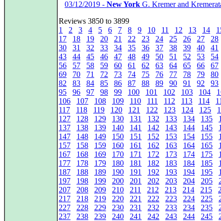
*
03/12/2019 -
New York
G. Kremer and Kremerata
Reviews 3850 to 3899
1
2
3
4
5
6
7
8
9
10
11
12
13
14
1
17
18
19
20
21
22
23
24
25
26
27
28
30
31
32
33
34
35
36
37
38
39
40
41
43
44
45
46
47
48
49
50
51
52
53
54
56
57
58
59
60
61
62
63
64
65
66
67
69
70
71
72
73
74
75
76
77
78
79
80
82
83
84
85
86
87
88
89
90
91
92
93
95
96
97
98
99
100
101
102
103
104
1
106
107
108
109
110
111
112
113
114
1
117
118
119
120
121
122
123
124
125
1
127
128
129
130
131
132
133
134
135
137
138
139
140
141
142
143
144
145
147
148
149
150
151
152
153
154
155
157
158
159
160
161
162
163
164
165
167
168
169
170
171
172
173
174
175
177
178
179
180
181
182
183
184
185
187
188
189
190
191
192
193
194
195
197
198
199
200
201
202
203
204
205
207
208
209
210
211
212
213
214
215
217
218
219
220
221
222
223
224
225
227
228
229
230
231
232
233
234
235
237
238
239
240
241
242
243
244
245