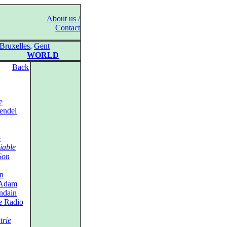
About us /
Contact
Bruxelles
,
Gent
WORLD
Back
e
endel
e
iable
Son
in
Adam
ndain
e Radio
trie