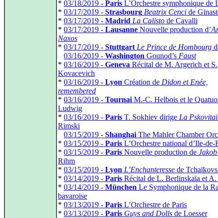
*
03/18/2019 -
Paris
L’Orchestre symphonique de 
*
03/17/2019 -
Strasbourg
Beatrix Cenci
de Ginast
*
03/17/2019 -
Madrid
La Calisto
de Cavalli
*
03/17/2019 -
Lausanne
Nouvelle production d’
Ar
Naxos
*
03/17/2019 -
Stuttgart
Le Prince de Hombourg
d
*
03/16/2019 -
Washington
Gounod’s
Faust
*
03/16/2019 -
Geneva
Récital de M. Argerich et S.
Kovacevich
*
03/16/2019 -
Lyon
Création de
Didon et Enée,
remembered
*
03/16/2019 -
Tournai
M.-C. Helbois et le Quatuo
Ludwig
*
03/16/2019 -
Paris
T. Sokhiev dirige
La Pskovita
Rimski
*
03/15/2019 -
Shanghai
The Mahler Chamber Orc
*
03/15/2019 -
Paris
L’Orchestre national d’Ile-de-
*
03/15/2019 -
Paris
Nouvelle production de
Jakob
Rihm
*
03/15/2019 -
Lyon
L’Enchanteresse
de Tchaïkovs
*
03/14/2019 -
Paris
Récital de L. Berlinskaïa et A.
*
03/14/2019 -
München
Le Symphonique de la R
bavaroise
*
03/13/2019 -
Paris
L’Orchestre de Paris
*
03/13/2019 -
Paris
Guys and Dolls
de Loesser