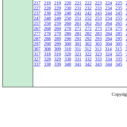
217
218
219
220
221
222
223
224
225
227
228
229
230
231
232
233
234
235
237
238
239
240
241
242
243
244
245
247
248
249
250
251
252
253
254
255
257
258
259
260
261
262
263
264
265
267
268
269
270
271
272
273
274
275
277
278
279
280
281
282
283
284
285
287
288
289
290
291
292
293
294
295
297
298
299
300
301
302
303
304
305
307
308
309
310
311
312
313
314
315
317
318
319
320
321
322
323
324
325
327
328
329
330
331
332
333
334
335
337
338
339
340
341
342
343
344
345
Copyrig