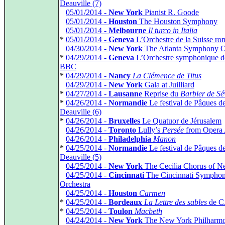
Deauville (7)
*
05/01/2014 -
New York
Pianist R. Goode
*
05/01/2014 -
Houston
The Houston Symphony
*
05/01/2014 -
Melbourne
Il turco in Italia
*
05/01/2014 -
Geneva
L’Orchestre de la Suisse r
*
04/30/2014 -
New York
The Atlanta Symphony O
*
04/29/2014 -
Geneva
L’Orchestre symphonique d
BBC
*
04/29/2014 -
Nancy
La Clémence de Titus
*
04/29/2014 -
New York
Gala at Juilliard
*
04/27/2014 -
Lausanne
Reprise du
Barbier de Sév
*
04/26/2014 -
Normandie
Le festival de Pâques d
Deauville (6)
*
04/26/2014 -
Bruxelles
Le Quatuor de Jérusalem
*
04/26/2014 -
Toronto
Lully’s
Persée
from Opera A
*
04/26/2014 -
Philadelphia
Manon
*
04/25/2014 -
Normandie
Le festival de Pâques d
Deauville (5)
*
04/25/2014 -
New York
The Cecilia Chorus of N
*
04/25/2014 -
Cincinnati
The Cincinnati Sympho
Orchestra
*
04/25/2014 -
Houston
Carmen
*
04/25/2014 -
Bordeaux
La Lettre des sables
de C
*
04/25/2014 -
Toulon
Macbeth
*
04/24/2014 -
New York
The New York Philharmo