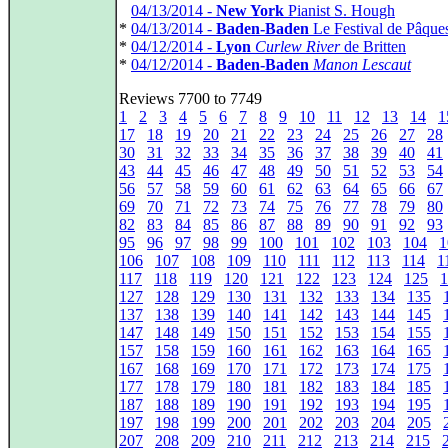
*
04/13/2014 -
New York
Pianist S. Hough
*
04/13/2014 -
Baden-Baden
Le Festival de Pâque
*
04/12/2014 -
Lyon
Curlew River
de Britten
*
04/12/2014 -
Baden-Baden
Manon Lescaut
Reviews 7700 to 7749
1
2
3
4
5
6
7
8
9
10
11
12
13
14
1
17
18
19
20
21
22
23
24
25
26
27
28
30
31
32
33
34
35
36
37
38
39
40
41
43
44
45
46
47
48
49
50
51
52
53
54
56
57
58
59
60
61
62
63
64
65
66
67
69
70
71
72
73
74
75
76
77
78
79
80
82
83
84
85
86
87
88
89
90
91
92
93
95
96
97
98
99
100
101
102
103
104
1
106
107
108
109
110
111
112
113
114
1
117
118
119
120
121
122
123
124
125
1
127
128
129
130
131
132
133
134
135
137
138
139
140
141
142
143
144
145
147
148
149
150
151
152
153
154
155
157
158
159
160
161
162
163
164
165
167
168
169
170
171
172
173
174
175
177
178
179
180
181
182
183
184
185
187
188
189
190
191
192
193
194
195
197
198
199
200
201
202
203
204
205
207
208
209
210
211
212
213
214
215