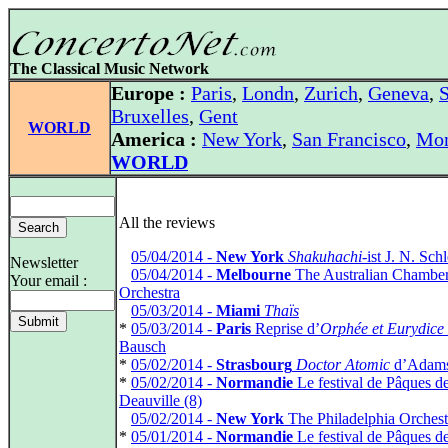
The Classical Music Network
Europe :
Paris
,
Londn
,
Zurich
,
Geneva
,
S
Bruxelles
,
Gent
WORLD
America :
New York
,
San Francisco
,
Mon
WORLD
All the reviews
*
05/04/2014 -
New York
Shakuhachi
-ist J. N. Sch
Newsletter
*
05/04/2014 -
Melbourne
The Australian Chambe
Your email :
Orchestra
*
05/03/2014 -
Miami
Thaïs
*
05/03/2014 -
Paris
Reprise d’
Orphée et Eurydice
Bausch
*
05/02/2014 -
Strasbourg
Doctor Atomic
d’Adam
*
05/02/2014 -
Normandie
Le festival de Pâques d
Deauville (8)
*
05/02/2014 -
New York
The Philadelphia Orchest
*
05/01/2014 -
Normandie
Le festival de Pâques d