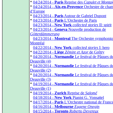
*
04/24/2014 -
Paris
Reprise des
Capulet et Monta
*
04/24/2014 -
Aix-en-Provence
Orchestre de cha
d’Europe
*
04/23/2014 -
Paris
Autour de Gabriel Dupont
*
04/23/2014 -
Paris
L’Orchestre de Paris
*
04/23/2014 -
New York
collected stories
II: spirit
*
04/23/2014 -
Geneva
Nouvelle production de
Götterdämmerung
*
04/23/2014 -
Montreal
The Orchestre symphoniq
Montréal
*
04/22/2014 -
New York
collected stories
I: hero
*
04/22/2014 -
Liège
Zémire et Azor
de Grétry
*
04/20/2014 -
Normandie
Le festival de Pâques d
Deauville (4)
*
04/20/2014 -
Normandie
Le festival de Pâques d
Deauville (2)
*
04/20/2014 -
Normandie
Le festival de Pâques d
Deauville (3)
*
04/19/2014 -
Normandie
Le festival de Pâques d
Deauville (1)
*
04/19/2014 -
Zurich
Reprise de
Salomé
*
04/18/2014 -
New York
Pianist G. Vonsattel
*
04/17/2014 -
Paris
L’Orchestre national de Franc
*
04/16/2014 -
Melbourne
Eugene Onegin
*
04/15/2014 -
Toronto
Roberto Devereux