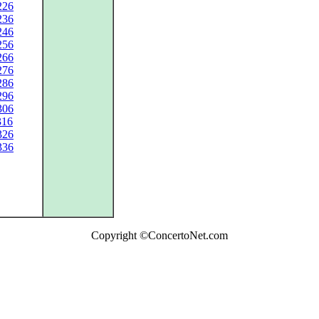
226
236
246
256
266
276
286
296
306
316
326
336
Copyright ©ConcertoNet.com