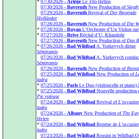
*
07/30/2026 -
Ariège
Le Trio Hélios
*
07/30/2026 -
Bayreuth
New Production of
Siegfr
*
07/29/2026 -
Bayreuth
Revival of
Der fliegende
Holländer
*
07/28/2026 -
Bayreuth
New Production of
Die W
*
07/28/2026 -
Royan
L’Orchestre d’Un Violon sur 
*
07/27/2026 -
Brive
Récital d’U. Khandohi
*
07/27/2026 -
Bayreuth
New Production of
Das R
*
07/26/2026 -
Bad Wildbad
A. Yurkevych dirige
Sémiramis
*
07/26/2026 -
Bad Wildbad
A. Yurkevych conduc
Sémiramis
*
07/26/2026 -
Bayreuth
New Production of
Rienzi
*
07/25/2026 -
Bad Wildbad
New Production of
L
ladra
*
07/25/2026 -
Paris
Le Duo (violoncelle et piano)
*
07/25/2026 -
Bad Wildbad
Nouvelle production
Pie voleuse
*
07/24/2026 -
Bad Wildbad
Revival of
L’occasion
ladro
*
07/24/2026 -
Albany
New Production of
The Egy
Helen
*
07/24/2026 -
Bad Wildbad
Reprise de
L’occasion
ladro
*
07/23/2026 -
Bad Wildbad
Rossini in Wildbad O