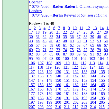
Goerner
*
07/04/2026 -
Baden-Baden
L’Orchestre symphon
Londres
*
07/04/2026 -
Berlin
Revival of
Samson et Dalila
Reviews 1 to 49
1
2
3
4
5
6
7
8
9
10
11
12
13
14
1
17
18
19
20
21
22
23
24
25
26
27
28
30
31
32
33
34
35
36
37
38
39
40
41
43
44
45
46
47
48
49
50
51
52
53
54
56
57
58
59
60
61
62
63
64
65
66
67
69
70
71
72
73
74
75
76
77
78
79
80
82
83
84
85
86
87
88
89
90
91
92
93
95
96
97
98
99
100
101
102
103
104
1
106
107
108
109
110
111
112
113
114
1
117
118
119
120
121
122
123
124
125
1
127
128
129
130
131
132
133
134
135
137
138
139
140
141
142
143
144
145
147
148
149
150
151
152
153
154
155
157
158
159
160
161
162
163
164
165
167
168
169
170
171
172
173
174
175
177
178
179
180
181
182
183
184
185
187
188
189
190
191
192
193
194
195
197
198
199
200
201
202
203
204
205
207
208
209
210
211
212
213
214
215