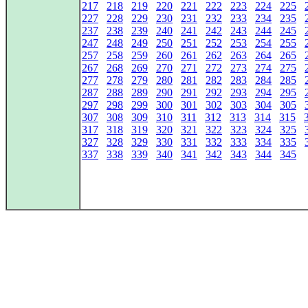
217
218
219
220
221
222
223
224
225
227
228
229
230
231
232
233
234
235
237
238
239
240
241
242
243
244
245
247
248
249
250
251
252
253
254
255
257
258
259
260
261
262
263
264
265
267
268
269
270
271
272
273
274
275
277
278
279
280
281
282
283
284
285
287
288
289
290
291
292
293
294
295
297
298
299
300
301
302
303
304
305
307
308
309
310
311
312
313
314
315
317
318
319
320
321
322
323
324
325
327
328
329
330
331
332
333
334
335
337
338
339
340
341
342
343
344
345