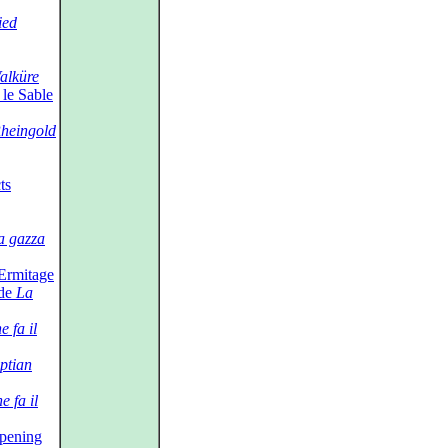
ied
alküre
le Sable
heingold
ts
a gazza
 Ermitage
 de
La
e fa il
ptian
e fa il
pening