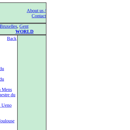
About us /
Contact
Bruxelles
,
Gent
WORLD
Back
 du
 du
a Mens
hestre du
. Ueno
Toulouse