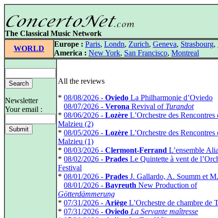
The Classical Music Network
Europe :
Paris
,
Londn
,
Zurich
,
Geneva
,
Strasbourg
,
WORLD
America :
New York
,
San Francisco
,
Montreal
All the reviews
*
08/08/2026 -
Oviedo
La Philharmonie d’Oviedo
Newsletter
*
08/07/2026 -
Verona
Revival of
Turandot
Your email :
*
08/06/2026 -
Lozère
L’Orchestre des Rencontres
Malzieu (2)
*
08/05/2026 -
Lozère
L’Orchestre des Rencontres
Malzieu (1)
*
08/03/2026 -
Clermont-Ferrand
L’ensemble Ali
*
08/02/2026 -
Prades
Le Quintette à vent de l’Orc
Festival
*
08/01/2026 -
Prades
J. Gallardo, A. Soumm et M
*
08/01/2026 -
Bayreuth
New Production of
Götterdämmerung
*
07/31/2026 -
Ariège
L’Orchestre de chambre de 
*
07/31/2026 -
Oviedo
La Servante maîtresse