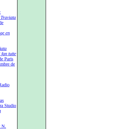
k
 Traviata
de
ge en
iata
 fan tutte
e Paris
ambre de
Radio
as
ra Studio
a
t N.