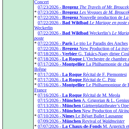
Concert
*
07/23/2026 -
Bregenz
The Travels of Mr. Broucek
*
07/23/2026 -
Bregenz
Les Voyages de M. Brouce
*
07/22/2026 -
Bregenz
Nouvelle production de
La
*
07/22/2026 -
Bad Wildbad
Le Mariage en poste
Weckerlin
*
07/22/2026 -
Bad Wildbad
Weckerlin’s
Le Maria
poste
*
07/22/2026 -
Paris
Le trio Le Paradis des Anches
*
07/22/2026 -
Bregenz
New Production of
La trav
*
07/18/2026 -
Verbier
G. Takács-Nagy dirige
Così
*
07/18/2026 -
La Roque
L’Orchestre de chambre d
*
07/17/2026 -
Montpellier
La Philharmonie de ch
Brême
*
07/17/2026 -
La Roque
Récital de F. Piemontesi
*
07/17/2026 -
La Roque
Récital de C. Pütz
*
07/16/2026 -
Montpellier
Le Philharmonique de 
France
*
07/16/2026 -
La Roque
Récital de M. Meola
*
07/15/2026 -
München
A. Grigorian & L. Genius
*
07/13/2026 -
München
Gärtnerplatztheater’s Ope
*
07/13/2026 -
München
New Production of
Alcin
*
07/10/2026 -
Nimes
Le Béjart Ballet Lausanne
*
07/09/2026 -
München
Revival of
Waldmeister
*
07/07/2026 -
La Chaux-de-Fonds
M. Argerich e