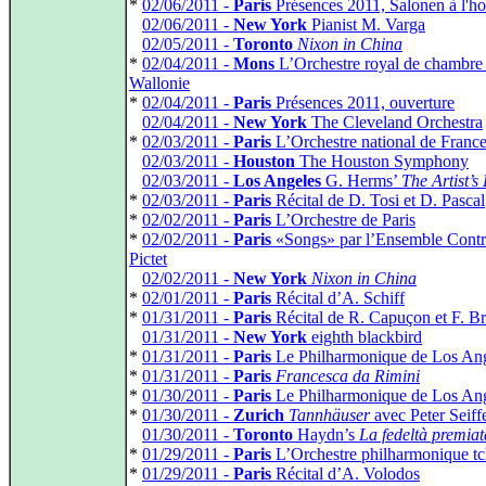
*
02/06/2011 -
Paris
Présences 2011, Salonen à l'h
*
02/06/2011 -
New York
Pianist M. Varga
*
02/05/2011 -
Toronto
Nixon in China
*
02/04/2011 -
Mons
L’Orchestre royal de chambre
Wallonie
*
02/04/2011 -
Paris
Présences 2011, ouverture
*
02/04/2011 -
New York
The Cleveland Orchestra
*
02/03/2011 -
Paris
L’Orchestre national de Franc
*
02/03/2011 -
Houston
The Houston Symphony
*
02/03/2011 -
Los Angeles
G. Herms’
The Artist’s 
*
02/03/2011 -
Paris
Récital de D. Tosi et D. Pascal
*
02/02/2011 -
Paris
L’Orchestre de Paris
*
02/02/2011 -
Paris
«Songs» par l’Ensemble Contra
Pictet
*
02/02/2011 -
New York
Nixon in China
*
02/01/2011 -
Paris
Récital d’A. Schiff
*
01/31/2011 -
Paris
Récital de R. Capuçon et F. Br
*
01/31/2011 -
New York
eighth blackbird
*
01/31/2011 -
Paris
Le Philharmonique de Los Ang
*
01/31/2011 -
Paris
Francesca da Rimini
*
01/30/2011 -
Paris
Le Philharmonique de Los Ang
*
01/30/2011 -
Zurich
Tannhäuser
avec Peter Seiffe
*
01/30/2011 -
Toronto
Haydn’s
La fedeltà premiat
*
01/29/2011 -
Paris
L’Orchestre philharmonique t
*
01/29/2011 -
Paris
Récital d’A. Volodos