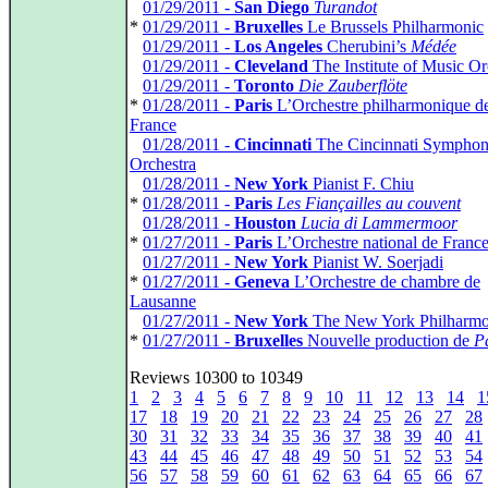
*
01/29/2011 -
San Diego
Turandot
*
01/29/2011 -
Bruxelles
Le Brussels Philharmonic
*
01/29/2011 -
Los Angeles
Cherubini’s
Médée
*
01/29/2011 -
Cleveland
The Institute of Music Or
*
01/29/2011 -
Toronto
Die Zauberflöte
*
01/28/2011 -
Paris
L’Orchestre philharmonique d
France
*
01/28/2011 -
Cincinnati
The Cincinnati Sympho
Orchestra
*
01/28/2011 -
New York
Pianist F. Chiu
*
01/28/2011 -
Paris
Les Fiançailles au couvent
*
01/28/2011 -
Houston
Lucia di Lammermoor
*
01/27/2011 -
Paris
L’Orchestre national de Franc
*
01/27/2011 -
New York
Pianist W. Soerjadi
*
01/27/2011 -
Geneva
L’Orchestre de chambre de
Lausanne
*
01/27/2011 -
New York
The New York Philharmo
*
01/27/2011 -
Bruxelles
Nouvelle production de
Pa
Reviews 10300 to 10349
1
2
3
4
5
6
7
8
9
10
11
12
13
14
1
17
18
19
20
21
22
23
24
25
26
27
28
30
31
32
33
34
35
36
37
38
39
40
41
43
44
45
46
47
48
49
50
51
52
53
54
56
57
58
59
60
61
62
63
64
65
66
67