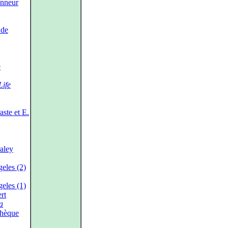
onneur
 de
e
Life
ste et E.
aley
eles (2)
eles (1)
rt
a
chèque