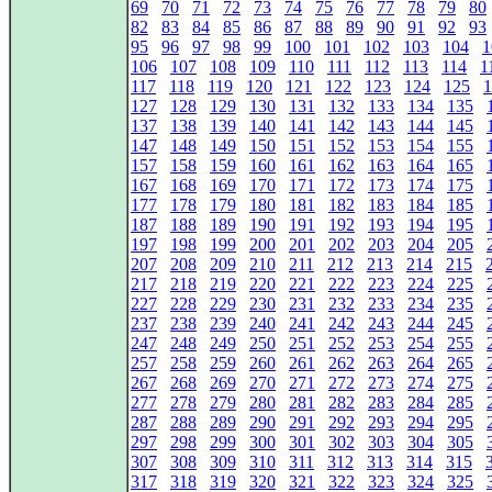
69
70
71
72
73
74
75
76
77
78
79
80
82
83
84
85
86
87
88
89
90
91
92
93
95
96
97
98
99
100
101
102
103
104
1
106
107
108
109
110
111
112
113
114
1
117
118
119
120
121
122
123
124
125
1
127
128
129
130
131
132
133
134
135
137
138
139
140
141
142
143
144
145
147
148
149
150
151
152
153
154
155
157
158
159
160
161
162
163
164
165
167
168
169
170
171
172
173
174
175
177
178
179
180
181
182
183
184
185
187
188
189
190
191
192
193
194
195
197
198
199
200
201
202
203
204
205
207
208
209
210
211
212
213
214
215
217
218
219
220
221
222
223
224
225
227
228
229
230
231
232
233
234
235
237
238
239
240
241
242
243
244
245
247
248
249
250
251
252
253
254
255
257
258
259
260
261
262
263
264
265
267
268
269
270
271
272
273
274
275
277
278
279
280
281
282
283
284
285
287
288
289
290
291
292
293
294
295
297
298
299
300
301
302
303
304
305
307
308
309
310
311
312
313
314
315
317
318
319
320
321
322
323
324
325