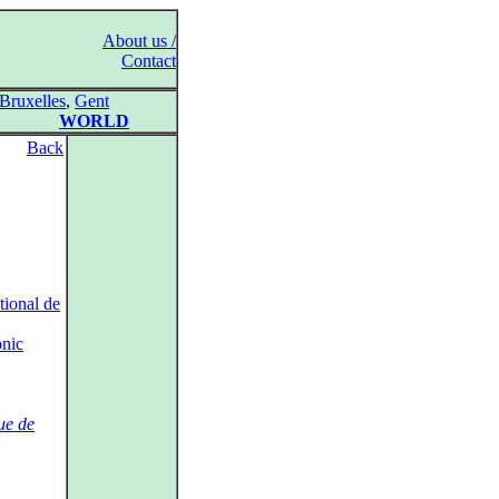
About us /
Contact
Bruxelles
,
Gent
WORLD
Back
tional de
nic
ue de