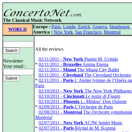
The Classical Music Network
Europe :
Paris
,
Londn
,
Zurich
,
Geneva
,
Strasbourg
,
WORLD
America :
New York
,
San Francisco
,
Montreal
All the reviews
*
02/11/2011 -
New York
Pianist M. Uchida
Newsletter
*
02/11/2011 -
Bruxelles
Anima Eterna
Your email :
*
02/11/2011 -
Miami
The Miami City Ballet
*
02/11/2011 -
Cleveland
The Cleveland Orchestra
*
02/11/2011 -
Paris
L’Atelier lyrique de l’Opéra na
Paris
*
02/10/2011 -
New York
The New York Philharmo
*
02/10/2011 -
Cincinnati
Le nozze di Figaro
*
02/10/2011 -
Phoenix
L. Minkus’
Don Quixote
*
02/09/2011 -
Paris
L’Orchestre de Paris
*
02/08/2011 -
Montréal
The
Orchestre symphoniq
Montréal
*
02/07/2011 -
New York
ACJW Septet Music
*
02/07/2011 -
Paris
Récital de M. Kozená