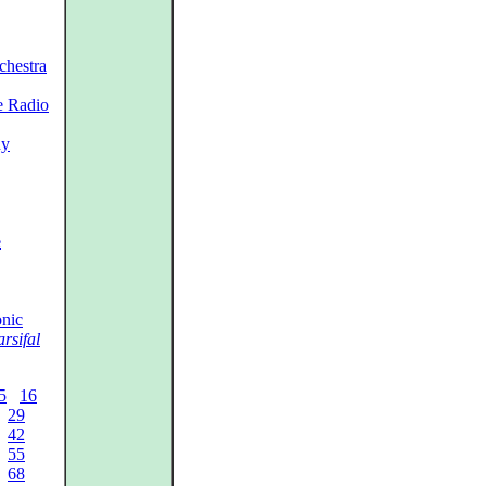
chestra
e Radio
ny
e
nic
rsifal
5
16
29
42
55
68