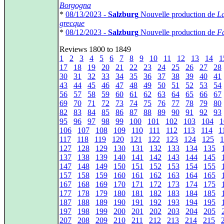
Borgogna
*
08/13/2023 -
Salzburg
Nouvelle production de
L
grecque
*
08/12/2023 -
Salzburg
Nouvelle production de
Fa
Reviews 1800 to 1849
1
2
3
4
5
6
7
8
9
10
11
12
13
14
1
17
18
19
20
21
22
23
24
25
26
27
28
30
31
32
33
34
35
36
37
38
39
40
41
43
44
45
46
47
48
49
50
51
52
53
54
56
57
58
59
60
61
62
63
64
65
66
67
69
70
71
72
73
74
75
76
77
78
79
80
82
83
84
85
86
87
88
89
90
91
92
93
95
96
97
98
99
100
101
102
103
104
1
106
107
108
109
110
111
112
113
114
1
117
118
119
120
121
122
123
124
125
1
127
128
129
130
131
132
133
134
135
137
138
139
140
141
142
143
144
145
147
148
149
150
151
152
153
154
155
157
158
159
160
161
162
163
164
165
167
168
169
170
171
172
173
174
175
177
178
179
180
181
182
183
184
185
187
188
189
190
191
192
193
194
195
197
198
199
200
201
202
203
204
205
207
208
209
210
211
212
213
214
215