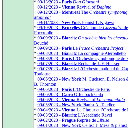
*
09/13/2023 -
Paris
Don Giovanni
*
09/12/2023 -
Vienna
Revival of
Daphne
*
09/12/2023 -
Montreal
The
Orchestre symphoniq
Montréal
*
09/11/2023 -
New York
Pianist T. Kigawa
*
09/10/2023 -
Bruxelles
Création de
Cassandra
de
Foccroulle
*
09/09/2023 -
Biarritz
On achève bien les chevau
Bouché
*
09/09/2023 -
Paris
Le
Peace Orchestra Project
*
09/08/2023 -
Biarritz
La compagnie Aterballetto
*
09/08/2023 -
Paris
L’Orchestre symphonique de 
*
09/07/2023 -
Biarritz
Récital de J.‑F. Heisser
*
09/07/2023 -
Biarritz
L’Orchestre national du Cap
Toulouse
*
09/06/2023 -
New York
M. Cuckson, E. Nelson 
B. Thornton
*
09/06/2023 -
Paris
L’Orchestre de Paris
*
09/06/2023 -
Cairo
Offenbach Gala
*
09/06/2023 -
Vienna
Revival of
La sonnambula
*
09/05/2023 -
New York
Pianist A. Tendler
*
09/04/2023 -
Vienna
Le Chœur et l’Orchestre de l
*
09/03/2023 -
Biarritz
L’Académie Ravel
*
09/02/2023 -
Prague
Reprise de
Libuse
*
09/01/2023 -
New York
Cellist T. Mesa & pianist 