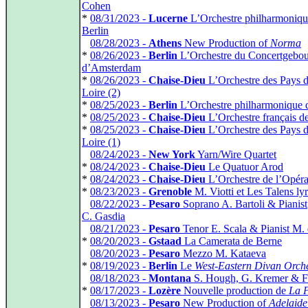
Cohen
*
08/31/2023 -
Lucerne
L’Orchestre philharmoniqu
Berlin
*
08/28/2023 -
Athens
New Production of
Norma
*
08/26/2023 -
Berlin
L’Orchestre du Concertgebo
d’Amsterdam
*
08/26/2023 -
Chaise-Dieu
L’Orchestre des Pays d
Loire (2)
*
08/25/2023 -
Berlin
L’Orchestre philharmonique d
*
08/25/2023 -
Chaise-Dieu
L’Orchestre français d
*
08/25/2023 -
Chaise-Dieu
L’Orchestre des Pays d
Loire (1)
*
08/24/2023 -
New York
Yarn/Wire Quartet
*
08/24/2023 -
Chaise-Dieu
Le Quatuor Arod
*
08/24/2023 -
Chaise-Dieu
L’Orchestre de l’Opér
*
08/23/2023 -
Grenoble
M. Viotti et Les Talens ly
*
08/22/2023 -
Pesaro
Soprano A. Bartoli & Pianist
C. Gasdia
*
08/21/2023 -
Pesaro
Tenor E. Scala & Pianist M. 
*
08/20/2023 -
Gstaad
La Camerata de Berne
*
08/20/2023 -
Pesaro
Mezzo M. Kataeva
*
08/19/2023 -
Berlin
Le
West‑Eastern Divan Orch
*
08/18/2023 -
Montana
S. Hough, G. Kremer & F
*
08/17/2023 -
Lozère
Nouvelle production de
La P
*
08/13/2023 -
Pesaro
New Production of
Adelaide