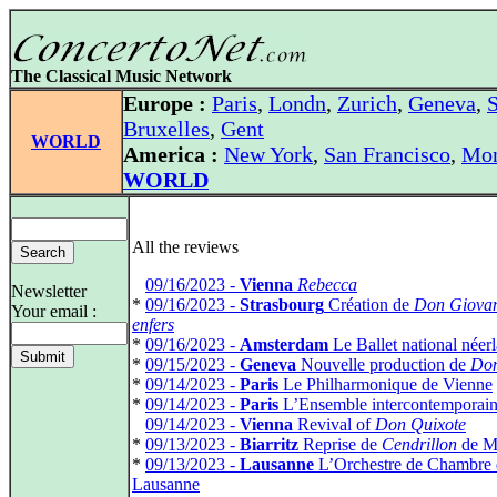
The Classical Music Network
Europe :
Paris
,
Londn
,
Zurich
,
Geneva
,
S
Bruxelles
,
Gent
WORLD
America :
New York
,
San Francisco
,
Mon
WORLD
All the reviews
*
09/16/2023 -
Vienna
Rebecca
Newsletter
*
09/16/2023 -
Strasbourg
Création de
Don Giovan
Your email :
enfers
*
09/16/2023 -
Amsterdam
Le Ballet national néer
*
09/15/2023 -
Geneva
Nouvelle production de
Don
*
09/14/2023 -
Paris
Le Philharmonique de Vienne
*
09/14/2023 -
Paris
L’Ensemble intercontemporai
*
09/14/2023 -
Vienna
Revival of
Don Quixote
*
09/13/2023 -
Biarritz
Reprise de
Cendrillon
de M
*
09/13/2023 -
Lausanne
L’Orchestre de Chambre 
Lausanne