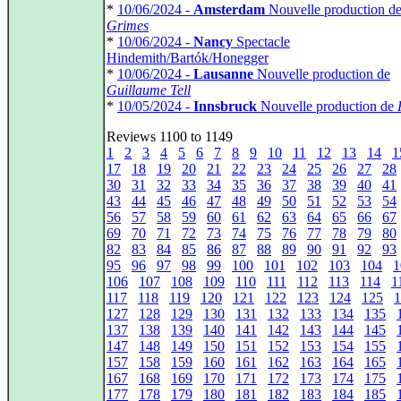
*
10/06/2024 -
Amsterdam
Nouvelle production d
Grimes
*
10/06/2024 -
Nancy
Spectacle
Hindemith/Bartók/Honegger
*
10/06/2024 -
Lausanne
Nouvelle production de
Guillaume Tell
*
10/05/2024 -
Innsbruck
Nouvelle production de
Reviews 1100 to 1149
1
2
3
4
5
6
7
8
9
10
11
12
13
14
1
17
18
19
20
21
22
23
24
25
26
27
28
30
31
32
33
34
35
36
37
38
39
40
41
43
44
45
46
47
48
49
50
51
52
53
54
56
57
58
59
60
61
62
63
64
65
66
67
69
70
71
72
73
74
75
76
77
78
79
80
82
83
84
85
86
87
88
89
90
91
92
93
95
96
97
98
99
100
101
102
103
104
1
106
107
108
109
110
111
112
113
114
1
117
118
119
120
121
122
123
124
125
1
127
128
129
130
131
132
133
134
135
137
138
139
140
141
142
143
144
145
147
148
149
150
151
152
153
154
155
157
158
159
160
161
162
163
164
165
167
168
169
170
171
172
173
174
175
177
178
179
180
181
182
183
184
185