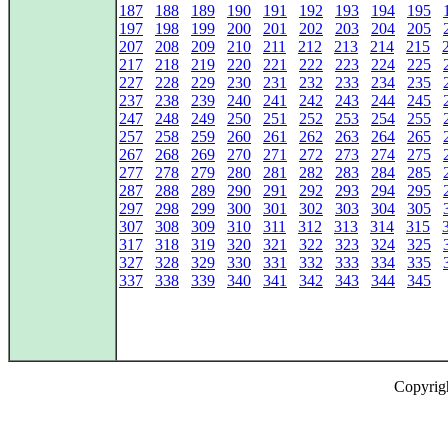
187
188
189
190
191
192
193
194
195
197
198
199
200
201
202
203
204
205
207
208
209
210
211
212
213
214
215
217
218
219
220
221
222
223
224
225
227
228
229
230
231
232
233
234
235
237
238
239
240
241
242
243
244
245
247
248
249
250
251
252
253
254
255
257
258
259
260
261
262
263
264
265
267
268
269
270
271
272
273
274
275
277
278
279
280
281
282
283
284
285
287
288
289
290
291
292
293
294
295
297
298
299
300
301
302
303
304
305
307
308
309
310
311
312
313
314
315
317
318
319
320
321
322
323
324
325
327
328
329
330
331
332
333
334
335
337
338
339
340
341
342
343
344
345
Copyrig