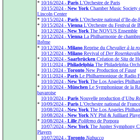
*
10/16/2024 -
Paris
L’Orchestre de Paris
*
10/15/2024 -
New York
Chamber Music Society 
Lincoln Center
*
10/15/2024 -
Paris
L’Orchestre national d’Ile-de-
*
10/15/2024 -
Vienna
L’Orchestre du Festival de 
*
10/12/2024 -
New York
The NOVUS Ensemble
*
10/12/2024 -
Vienna
La Philharmonie de chambre
Brême
*
10/12/2024 -
Milano
Reprise du
Chevalier à la ro
*
10/12/2024 -
Milano
Revival of
Der Rosenkavali
*
10/12/2024 -
Saarbrücken
Création de
Sita
de Ho
*
10/11/2024 -
Philadelphia
The Philadelphia Orch
*
10/11/2024 -
Toronto
New Production of
Faust
*
10/11/2024 -
Paris
Le Philharmonique de Radio F
*
10/10/2024 -
New York
The Los Angeles Philha
*
10/10/2024 -
München
Le Symphonique de la R
bavaroise
*
10/10/2024 -
Paris
Nouvelle production d’
Ubu R
*
10/09/2024 -
Paris
L’Orchestre national de Franc
*
10/08/2024 -
New York
The Los Angeles Philha
*
10/08/2024 -
New York
NY Phil & Juilliard Playe
*
10/08/2024 -
Lille
Polifemo
de Porpora
*
10/07/2024 -
New York
The Jupiter Symphony 
Players
*
10/07/2024 -
Toronto
Nabucco