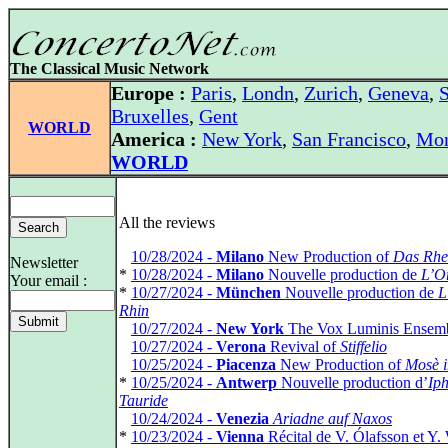
The Classical Music Network
Europe :
Paris
,
Londn
,
Zurich
,
Geneva
,
S
Bruxelles
,
Gent
WORLD
America :
New York
,
San Francisco
,
Mon
WORLD
All the reviews
*
10/28/2024 -
Milano
New Production of
Das Rhe
Newsletter
*
10/28/2024 -
Milano
Nouvelle production de
L’O
Your email :
*
10/27/2024 -
München
Nouvelle production de
L
Rhin
*
10/27/2024 -
New York
The Vox Luminis Ensem
*
10/27/2024 -
Verona
Revival of
Stiffelio
*
10/25/2024 -
Piacenza
New Production of
Mosè i
*
10/25/2024 -
Antwerp
Nouvelle production d’
Iph
Tauride
*
10/24/2024 -
Venezia
Ariadne auf Naxos
*
10/23/2024 -
Vienna
Récital de V. Ólafsson et Y