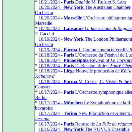
*
10/21/2024 -
Paris
Dual
de M. Ruíz et S. Lara
*
10/20/2024 -
New York
The Australian Chamber
Orchestra
*
10/20/2024 -
Marseille
L’Orchestre philharmoniq
Marseille
*
10/20/2024 -
Lausanne
La liberazione di Ruggie
F. Caccini
*
10/19/2024 -
New York
The London Philharmoni
Orchestra
*
10/19/2024 -
Parma
J. Conlon conducts Verdi’s
R
*
10/18/2024 -
Paris
L’Orchestre du Festival de Lu
*
10/18/2024 -
Philadelphia
Revival of
Le Corsair
*
10/18/2024 -
Paris
D. Rustioni dirige
André Chén
*
10/18/2024 -
Liège
Nouvelle production de
Kát’a
Kabanová
*
10/18/2024 -
Parma
M. Costea, C. Vistoli & the G
Consort
*
10/17/2024 -
Paris
L’Orchestre symphonique all
Berlin
*
10/17/2024 -
München
Le Symphonique de la R
bavaroise
*
10/17/2024 -
Torino
New Production of Auber’s
Lescaut
*
10/17/2024 -
Paris
Reprise de
La Fille du régime
*
10/16/2024 -
New York
The NOVUS Ensemble