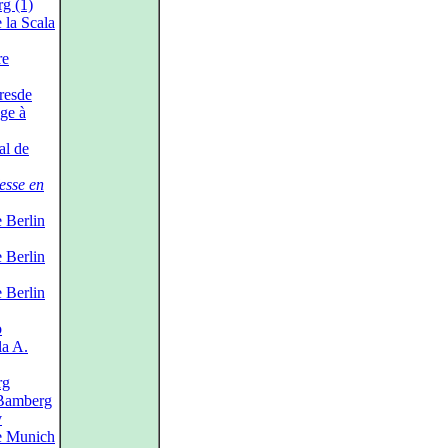
g (1)
 la Scala
re
resde
ge à
al de
esse en
 Berlin
 Berlin
 Berlin
o
la A.
rg
Bamberg
v
e Munich