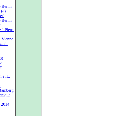
 Berlin
 (4)
st
 Berlin
e
à Pierre
e Vienne
chi
de
rg
o
re
 et L.
o
Bamberg
onique
s 2014