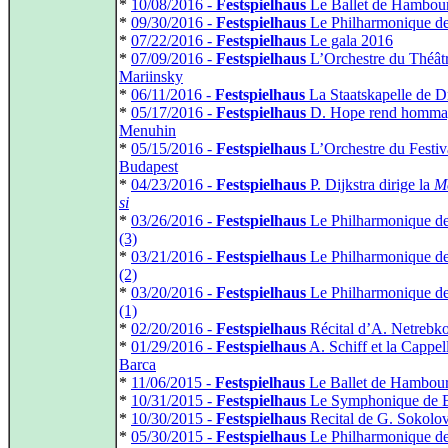
*
10/08/2016 -
Festspielhaus
Le Ballet de Hambour
*
09/30/2016 -
Festspielhaus
Le Philharmonique de
*
07/22/2016 -
Festspielhaus
Le gala 2016
*
07/09/2016 -
Festspielhaus
L’Orchestre du Théât
Mariinsky
*
06/11/2016 -
Festspielhaus
La Staatskapelle de D
*
05/17/2016 -
Festspielhaus
D. Hope rend homma
Menuhin
*
05/15/2016 -
Festspielhaus
L’Orchestre du Festiv
Budapest
*
04/23/2016 -
Festspielhaus
P. Dijkstra dirige la
M
si
*
03/26/2016 -
Festspielhaus
Le Philharmonique de
(3)
*
03/21/2016 -
Festspielhaus
Le Philharmonique de
(2)
*
03/20/2016 -
Festspielhaus
Le Philharmonique de
(1)
*
02/20/2016 -
Festspielhaus
Récital d’A. Netrebk
*
01/29/2016 -
Festspielhaus
A. Schiff et la Cappel
Barca
*
11/06/2015 -
Festspielhaus
Le Ballet de Hambou
*
10/31/2015 -
Festspielhaus
Le Symphonique de 
*
10/30/2015 -
Festspielhaus
Recital de G. Sokolo
*
05/30/2015 -
Festspielhaus
Le Philharmonique d