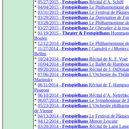
*
05/27/2015 -
Festspielhaus
Récital d’A. Schiff
*
04/04/2015 -
Festspielhaus
Le Philharmonique de
*
03/31/2015 -
Festspielhaus
Le Festival de Pâques
*
03/29/2015 -
Festspielhaus
La Damnation de Fau
*
03/28/2015 -
Festspielhaus
Le Philharmonique de
*
03/27/2015 -
Festspielhaus
Le Chevalier à la ros
*
01/19/2015 -
Theater & Festspielhaus
Hommage 
Boulez
*
12/12/2014 -
Festspielhaus
Le Philharmonique d
*
11/27/2014 -
Festspielhaus
I Capuleti e i Montec
Bellini
*
10/24/2014 -
Festspielhaus
Récital de K. F. Vogt
*
10/04/2014 -
Festspielhaus
Le Ballet de Hambou
*
09/20/2014 -
Festspielhaus
Récital de J. DiDonat
*
07/06/2014 -
Festspielhaus
L’Orchestre du Théât
Mariinsky
*
06/11/2014 -
Festspielhaus
Récital de T. Hampson
Pisaroni
*
06/10/2014 -
Festspielhaus
Récital d’A. Netrebk
*
06/07/2014 -
Festspielhaus
Le Symphonique de 
*
05/23/2014 -
Festspielhaus
L’Orchestre philharm
de Vienne
*
04/13/2014 -
Festspielhaus
Le Festival de Pâque
*
04/12/2014 -
Festspielhaus
Manon Lescaut
*
03/20/2014 -
Festspielhaus
Récital de Lang Lang