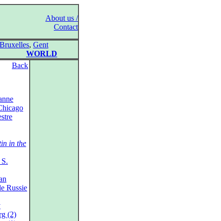
About us /
Contact
Bruxelles
,
Gent
WORLD
Back
anne
Chicago
stre
in in the
 S.
an
de Russie
v
g (2)