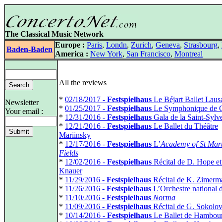
The Classical Music Network
Europe :
Paris
,
Londn
,
Zurich
,
Geneva
,
Strasbourg
,
Baden-Baden
America :
New York
,
San Francisco
,
Montreal
All the reviews
*
02/18/2017 -
Festspielhaus
Le Béjart Ballet Laus
Newsletter
*
01/25/2017 -
Festspielhaus
Le Symphonique de 
Your email :
*
12/31/2016 -
Festspielhaus
Gala de la Saint-Sylve
*
12/21/2016 -
Festspielhaus
Le Ballet du Théâtre
Mariinsky
*
12/17/2016 -
Festspielhaus
L’
Academy of St Mart
Fields
*
12/02/2016 -
Festspielhaus
Récital de D. Hope et
Knauer
*
11/29/2016 -
Festspielhaus
Récital de K. Zimerm
*
11/26/2016 -
Festspielhaus
L’Orchestre national 
*
11/10/2016 -
Festspielhaus
Norma
*
11/09/2016 -
Festspielhaus
Récital de G. Sokolo
*
10/14/2016 -
Festspielhaus
Le Ballet de Hambour