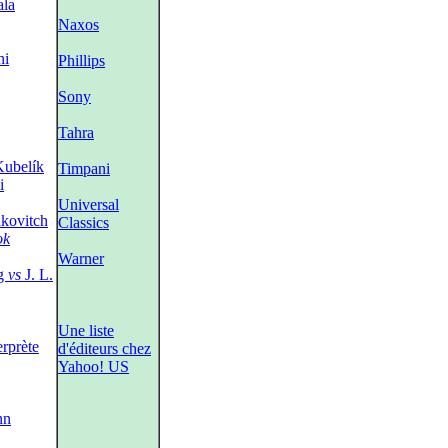
ala
Naxos
ni
Phillips
Sony
Tahra
ubelík
Timpani
i
Universal
akovitch
Classics
ok
Warner
ng
vs
J. L.
Une liste
erprète
d'éditeurs chez
Yahoo! US
nn