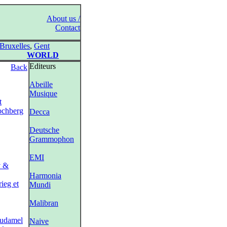
About us /
Contact
Bruxelles
,
Gent
WORLD
Editeurs
Back
Abeille
Musique
t
ochberg
Decca
Deutsche
Grammophon
EMI
v &
Harmonia
ieg et
Mundi
Malibran
udamel
Naive