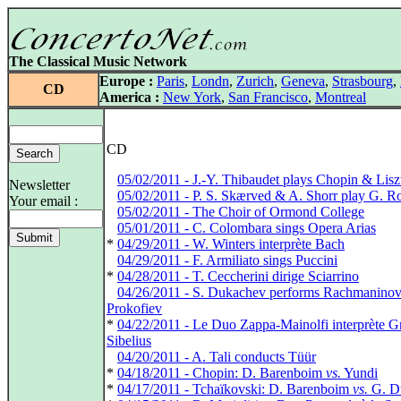
The Classical Music Network
Europe :
Paris
,
Londn
,
Zurich
,
Geneva
,
Strasbourg
,
CD
America :
New York
,
San Francisco
,
Montreal
CD
*
05/02/2011 - J.-Y. Thibaudet plays Chopin & Lisz
Newsletter
*
05/02/2011 - P. S. Skærved & A. Shorr play G. R
Your email :
*
05/02/2011 - The Choir of Ormond College
*
05/01/2011 - C. Colombara sings Opera Arias
*
04/29/2011 - W. Winters interprète Bach
*
04/29/2011 - F. Armiliato sings Puccini
*
04/28/2011 - T. Ceccherini dirige Sciarrino
*
04/26/2011 - S. Dukachev performs Rachmanino
Prokofiev
*
04/22/2011 - Le Duo Zappa-Mainolfi interprète Gr
Sibelius
*
04/20/2011 - A. Tali conducts Tüür
*
04/18/2011 - Chopin: D. Barenboim
vs.
Yundi
*
04/17/2011 - Tchaïkovski: D. Barenboim
vs.
G. D