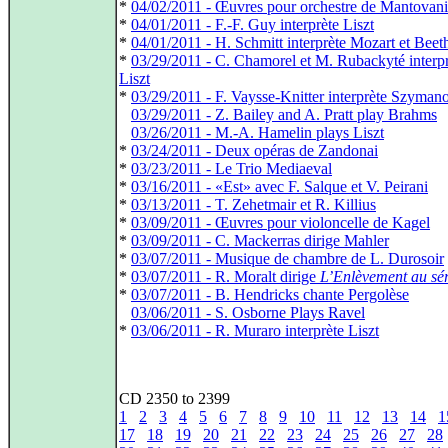
*
04/02/2011 - Œuvres pour orchestre de Mantovani
*
04/01/2011 - F.-F. Guy interprète Liszt
*
04/01/2011 - H. Schmitt interprète Mozart et Bee
*
03/29/2011 - C. Chamorel et M. Rubackyté interpr
Liszt
*
03/29/2011 - F. Vaysse-Knitter interprète Szyman
*
03/29/2011 - Z. Bailey and A. Pratt play Brahms
*
03/26/2011 - M.-A. Hamelin plays Liszt
*
03/24/2011 - Deux opéras de Zandonai
*
03/23/2011 - Le Trio Mediaeval
*
03/16/2011 - «Est» avec F. Salque et V. Peirani
*
03/13/2011 - T. Zehetmair et R. Killius
*
03/09/2011 - Œuvres pour violoncelle de Kagel
*
03/09/2011 - C. Mackerras dirige Mahler
*
03/07/2011 - Musique de chambre de L. Durosoir
*
03/07/2011 - R. Moralt dirige
L’Enlèvement au sér
*
03/07/2011 - B. Hendricks chante Pergolèse
*
03/06/2011 - S. Osborne Plays Ravel
*
03/06/2011 - R. Muraro interprète Liszt
CD 2350 to 2399
1
2
3
4
5
6
7
8
9
10
11
12
13
14
1
17
18
19
20
21
22
23
24
25
26
27
28