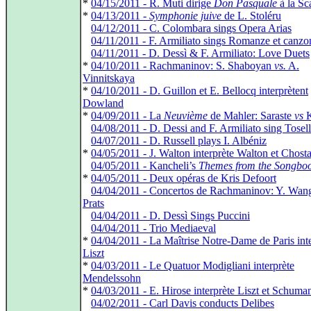
*
04/15/2011 - R. Muti dirige
Don Pasquale
à la Sc
*
04/13/2011 -
Symphonie juive
de L. Stoléru
*
04/12/2011 - C. Colombara sings Opera Arias
*
04/11/2011 - F. Armiliato sings Romanze et canzo
*
04/11/2011 - D. Dessì & F. Armiliato: Love Duets
*
04/10/2011 - Rachmaninov: S. Shaboyan
vs.
A.
Vinnitskaya
*
04/10/2011 - D. Guillon et E. Bellocq interprètent
Dowland
*
04/09/2011 - La
Neuvième
de Mahler: Saraste
vs
K
*
04/08/2011 - D. Dessi and F. Armiliato sing Tosell
*
04/07/2011 - D. Russell plays I. Albéniz
*
04/05/2011 - J. Walton interprète Walton et Chost
*
04/05/2011 - Kancheli’s
Themes from the Songbo
*
04/05/2011 - Deux opéras de Kris Defoort
*
04/04/2011 - Concertos de Rachmaninov: Y. Wa
Prats
*
04/04/2011 - D. Dessì Sings Puccini
*
04/04/2011 - Trio Mediaeval
*
04/04/2011 - La Maîtrise Notre-Dame de Paris int
Liszt
*
04/03/2011 - Le Quatuor Modigliani interprète
Mendelssohn
*
04/03/2011 - E. Hirose interprète Liszt et Schuma
*
04/02/2011 - Carl Davis conducts Delibes