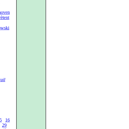
thoven
ètent
owski
ail
5
16
29