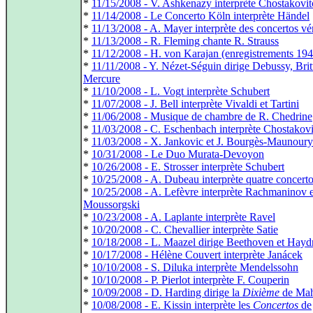
*
11/15/2008 - V. Ashkenazy interprète Chostakovit
*
11/14/2008 - Le Concerto Köln interprète Händel
*
11/13/2008 - A. Mayer interprète des concertos vé
*
11/13/2008 - R. Fleming chante R. Strauss
*
11/12/2008 - H. von Karajan (enregistrements 19
*
11/11/2008 - Y. Nézet-Séguin dirige Debussy, Brit
Mercure
*
11/10/2008 - L. Vogt interprète Schubert
*
11/07/2008 - J. Bell interprète Vivaldi et Tartini
*
11/06/2008 - Musique de chambre de R. Chedrine
*
11/03/2008 - C. Eschenbach interprète Chostakov
*
11/03/2008 - X. Jankovic et J. Bourgès-Maunoury
*
10/31/2008 - Le Duo Murata-Devoyon
*
10/26/2008 - E. Strosser interprète Schubert
*
10/25/2008 - A. Dubeau interprète quatre concert
*
10/25/2008 - A. Lefèvre interprète Rachmaninov e
Moussorgski
*
10/23/2008 - A. Laplante interprète Ravel
*
10/20/2008 - C. Chevallier interprète Satie
*
10/18/2008 - L. Maazel dirige Beethoven et Hayd
*
10/17/2008 - Hélène Couvert interprète Janácek
*
10/10/2008 - S. Diluka interprète Mendelssohn
*
10/10/2008 - P. Pierlot interprète F. Couperin
*
10/09/2008 - D. Harding dirige la
Dixième
de Mah
*
10/08/2008 - E. Kissin interprète les
Concertos
de