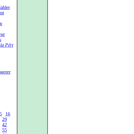
ahler
ent
hn
œur
s
la Péri
ngerer
5
16
29
42
55