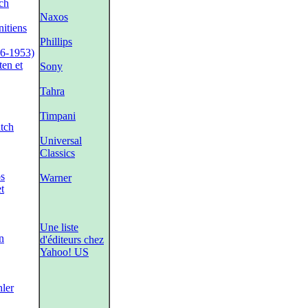
ch
Naxos
nitiens
Phillips
46-1953)
ten et
Sony
Tahra
Timpani
itch
Universal
Classics
os
Warner
t
Une liste
n
d'éditeurs chez
Yahoo! US
ler