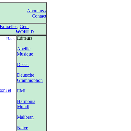
About us /
Contact
Bruxelles
,
Gent
WORLD
Editeurs
Back
Abeille
Musique
Decca
Deutsche
Grammophon
soni et
EMI
Harmonia
Mundi
Malibran
Naive