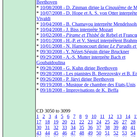
Beethoven
*
10/08/2008 - D. Zinman dirige la
Cinquième
de M
*
10/07/2008 - D. Hope et A. S. von Otter interprèt
Vivaldi
*
10/04/2008 - B. Chamayou interprète Mendelsso
*
10/04/2008 - J. Biss interprète Mozart
*
10/02/2008 -
Pirame et Thisbé
de Rebel et Franc
*
10/01/2008 - H.-P. et V. Stenzl interprètent Brahm
*
10/01/2008 - N. Harnoncourt dirige
Le Paradis et 
*
09/30/2008 - Y. Nézet-Séguin dirige Bruckner
*
09/29/2008 - A.-S. Mutter interprète Bach et
Goubaïdoulina
*
09/28/2008 - G. Kuhn dirige Beethoven
*
09/28/2008 - Les pianistes B. Berezovsky et B. E
*
09/26/2008 - P. Järvi dirige Beethoven
*
09/19/2008 - Musique de chambre des Etats-Unis
*
09/18/2008 - Improvisations de K. Beffa
CD 3050 to 3099
1
2
3
4
5
6
7
8
9
10
11
12
13
14
1
17
18
19
20
21
22
23
24
25
26
27
28
30
31
32
33
34
35
36
37
38
39
40
41
43
44
45
46
47
48
49
50
51
52
53
54