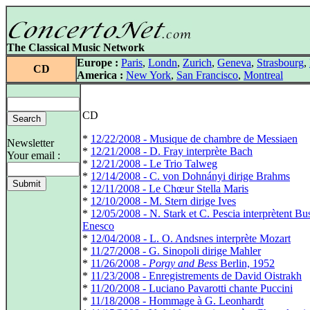
The Classical Music Network
Europe :
Paris
,
Londn
,
Zurich
,
Geneva
,
Strasbourg
,
CD
America :
New York
,
San Francisco
,
Montreal
CD
*
12/22/2008 - Musique de chambre de Messiaen
Newsletter
*
12/21/2008 - D. Fray interprète Bach
Your email :
*
12/21/2008 - Le Trio Talweg
*
12/14/2008 - C. von Dohnányi dirige Brahms
*
12/11/2008 - Le Chœur Stella Maris
*
12/10/2008 - M. Stern dirige Ives
*
12/05/2008 - N. Stark et C. Pescia interprètent Bu
Enesco
*
12/04/2008 - L. O. Andsnes interprète Mozart
*
11/27/2008 - G. Sinopoli dirige Mahler
*
11/26/2008 -
Porgy and Bess
Berlin, 1952
*
11/23/2008 - Enregistrements de David Oistrakh
*
11/20/2008 - Luciano Pavarotti chante Puccini
*
11/18/2008 - Hommage à G. Leonhardt