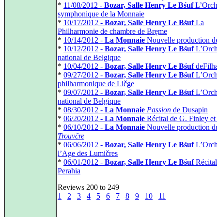
*
11/08/2012 -
Bozar, Salle Henry Le Bśuf
L’Orch
symphonique de la Monnaie
*
10/17/2012 -
Bozar, Salle Henry Le Bśuf
La
Philharmonie de chambre de Bręme
*
10/14/2012 -
La Monnaie
Nouvelle production 
*
10/12/2012 -
Bozar, Salle Henry Le Bśuf
L’Orch
national de Belgique
*
10/04/2012 -
Bozar, Salle Henry Le Bśuf
deFilh
*
09/27/2012 -
Bozar, Salle Henry Le Bśuf
L’Orch
philharmonique de Ličge
*
09/07/2012 -
Bozar, Salle Henry Le Bśuf
L’Orch
national de Belgique
*
08/30/2012 -
La Monnaie
Passion
de Dusapin
*
06/20/2012 -
La Monnaie
Récital de G. Finley et
*
06/10/2012 -
La Monnaie
Nouvelle production d
Trouvčre
*
06/06/2012 -
Bozar, Salle Henry Le Bśuf
L’Orch
l’Age des Lumičres
*
06/01/2012 -
Bozar, Salle Henry Le Bśuf
Récital
Perahia
Reviews 200 to 249
1
2
3
4
5
6
7
8
9
10
11