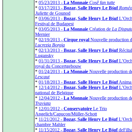
*
05/23/2013 -
La Monnaie
Cosě fan tutte
*
03/17/2013 -
Bozar, Salle Henry Le Bśuf
Roméo
Juliette
de Gounod
*
03/06/2013 -
Bozar, Salle Henry Le Bśuf
L’Orch
Festival de Budapest
*
03/05/2013 -
La Monnaie
Création de
La Disput
Mernier
*
02/19/2013 -
Cirque royal
Nouvelle production 
Lucrezia Borgia
*
02/13/2013 -
Bozar, Salle Henry Le Bśuf
Récital
Lugansky
*
01/31/2013 -
Bozar, Salle Henry Le Bśuf
L’Orch
royal du Concertgebouw
*
01/24/2013 -
La Monnaie
Nouvelle production 
Lescaut
*
01/18/2013 -
Bozar, Salle Henry Le Bśuf
Anima 
*
12/14/2012 -
Bozar, Salle Henry Le Bśuf
L’Orch
national de Belgique
*
12/04/2012 -
La Monnaie
Nouvelle production 
Traviata
*
12/01/2012 -
Conservatoire
Le Trio
Angelich/Capuçon/Müller-Schott
*
11/21/2012 -
Bozar, Salle Henry Le Bśuf
L’Orche
chambre Mahler
*
11/15/2012 -
Bozar, Salle Henry Le Bśuf
deFilh