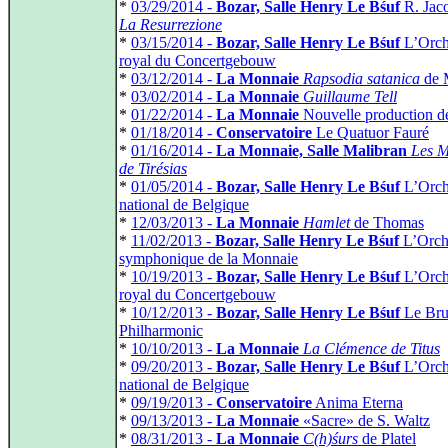
*
03/29/2014 -
Bozar, Salle Henry Le Bśuf
R. Jaco
La Resurrezione
*
03/15/2014 -
Bozar, Salle Henry Le Bśuf
L’Orch
royal du Concertgebouw
*
03/12/2014 -
La Monnaie
Rapsodia satanica
de 
*
03/02/2014 -
La Monnaie
Guillaume Tell
*
01/22/2014 -
La Monnaie
Nouvelle production 
*
01/18/2014 -
Conservatoire
Le Quatuor Fauré
*
01/16/2014 -
La Monnaie, Salle Malibran
Les M
de Tirésias
*
01/05/2014 -
Bozar, Salle Henry Le Bśuf
L’Orch
national de Belgique
*
12/03/2013 -
La Monnaie
Hamlet
de Thomas
*
11/02/2013 -
Bozar, Salle Henry Le Bśuf
L’Orch
symphonique de la Monnaie
*
10/19/2013 -
Bozar, Salle Henry Le Bśuf
L’Orch
royal du Concertgebouw
*
10/12/2013 -
Bozar, Salle Henry Le Bśuf
Le Bru
Philharmonic
*
10/10/2013 -
La Monnaie
La Clémence de Titus
*
09/20/2013 -
Bozar, Salle Henry Le Bśuf
L’Orch
national de Belgique
*
09/19/2013 -
Conservatoire
Anima Eterna
*
09/13/2013 -
La Monnaie
«Sacre» de S. Waltz
*
08/31/2013 -
La Monnaie
C(h)śurs
de Platel