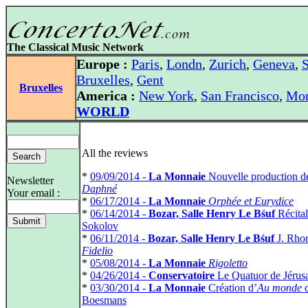
The Classical Music Network
Europe :
Paris
,
Londn
,
Zurich
,
Geneva
,
S
Bruxelles
,
Gent
Bruxelles
America :
New York
,
San Francisco
,
Mon
WORLD
All the reviews
*
09/09/2014 -
La Monnaie
Nouvelle production d
Newsletter
Daphné
Your email :
*
06/17/2014 -
La Monnaie
Orphée et Eurydice
*
06/14/2014 -
Bozar, Salle Henry Le Bśuf
Récital
Sokolov
*
06/11/2014 -
Bozar, Salle Henry Le Bśuf
J. Rhor
Fidelio
*
05/08/2014 -
La Monnaie
Rigoletto
*
04/26/2014 -
Conservatoire
Le Quatuor de Jérus
*
03/30/2014 -
La Monnaie
Création d’
Au monde
Boesmans