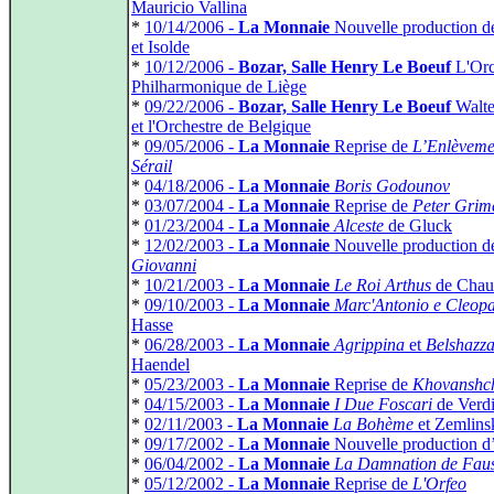
Mauricio Vallina
*
10/14/2006 -
La Monnaie
Nouvelle production de
et Isolde
*
10/12/2006 -
Bozar, Salle Henry Le Boeuf
L'Orc
Philharmonique de Liège
*
09/22/2006 -
Bozar, Salle Henry Le Boeuf
Walte
et l'Orchestre de Belgique
*
09/05/2006 -
La Monnaie
Reprise de
L’Enlèveme
Sérail
*
04/18/2006 -
La Monnaie
Boris Godounov
*
03/07/2004 -
La Monnaie
Reprise de
Peter Grim
*
01/23/2004 -
La Monnaie
Alceste
de Gluck
*
12/02/2003 -
La Monnaie
Nouvelle production 
Giovanni
*
10/21/2003 -
La Monnaie
Le Roi Arthus
de Chau
*
09/10/2003 -
La Monnaie
Marc'Antonio e Cleopa
Hasse
*
06/28/2003 -
La Monnaie
Agrippina
et
Belshazz
Haendel
*
05/23/2003 -
La Monnaie
Reprise de
Khovanshc
*
04/15/2003 -
La Monnaie
I Due Foscari
de Verd
*
02/11/2003 -
La Monnaie
La Bohème
et Zemlins
*
09/17/2002 -
La Monnaie
Nouvelle production d
*
06/04/2002 -
La Monnaie
La Damnation de Faus
*
05/12/2002 -
La Monnaie
Reprise de
L'Orfeo