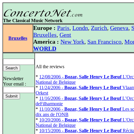
The Classical Music Network
Europe :
Paris
,
Londn
,
Zurich
,
Geneva
,
S
Bruxelles
,
Gent
Bruxelles
America :
New York
,
San Francisco
,
Mon
WORLD
All the reviews
*
12/08/2006 -
Bozar, Salle Henry Le Bœuf
L'Orc
Newsletter
National de Belgique
Your email :
*
11/24/2006 -
Bozar, Salle Henry Le Bœuf
Vlaam
Orkest
*
11/16/2006 -
Bozar, Salle Henry Le Bœuf
L’Orc
deFilharmonie
*
11/10/2006 -
Bozar, Salle Henry Le Bœuf
Les so
dix ans de l'ONB
*
10/20/2006 -
Bozar, Salle Henry Le Bœuf
L'Orc
National de Belgique
*
10/15/2006 -
Bozar, Salle Henry Le Bœuf
Récita