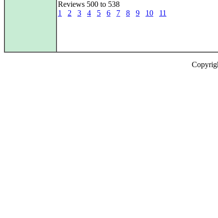
Reviews 500 to 538
1
2
3
4
5
6
7
8
9
10
11
Copyrig