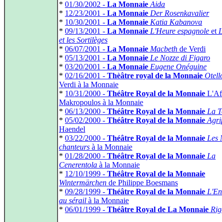
*
01/30/2002 -
La Monnaie
Aida
*
12/23/2001 -
La Monnaie
Der Rosenkavalier
*
10/30/2001 -
La Monnaie
Katia Kabanova
*
09/13/2001 -
La Monnaie
L'Heure espagnole
et
L
et les Sortilèges
*
06/07/2001 -
La Monnaie
Macbeth
de Verdi
*
05/13/2001 -
La Monnaie
Le Nozze di Figaro
*
03/20/2001 -
La Monnaie
Eugene Onéguine
*
02/16/2001 -
Thèâtre royal de la Monnaie
Otell
Verdi à la Monnaie
*
10/31/2000 -
Théâtre Royal de la Monnaie
L'Af
Makropoulos à la Monnaie
*
06/13/2000 -
Théâtre Royal de la Monnaie
La T
*
05/02/2000 -
Théâtre Royal de la Monnaie
Agri
Haendel
*
03/22/2000 -
Théâtre Royal de la Monnaie
Les 
chanteurs
à la Monnaie
*
01/28/2000 -
Théâtre Royal de la Monnaie
La
Cenerentola
à la Monnaie
*
12/10/1999 -
Théâtre Royal de la Monnaie
Wintermärchen
de Philippe Boesmans
*
09/28/1999 -
Théâtre Royal de la Monnaie
L'En
au sérail
à la Monnaie
*
06/01/1999 -
Théâtre Royal de La Monnaie
Rig