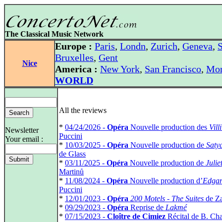
The Classical Music Network
Europe :
Paris
,
Londn
,
Zurich
,
Geneva
,
S
Bruxelles
,
Gent
Nice
America :
New York
,
San Francisco
,
Mon
WORLD
All the reviews
*
04/24/2026 -
Opéra
Nouvelle production des
Villi
Newsletter
Puccini
Your email :
*
10/03/2025 -
Opéra
Nouvelle production de
Saty
de Glass
*
03/11/2025 -
Opéra
Nouvelle production de
Julie
Martinů
*
11/08/2024 -
Opéra
Nouvelle production d’
Edga
Puccini
*
12/01/2023 -
Opéra
200 Motels - The Suites
de Z
*
09/29/2023 -
Opéra
Reprise de
Lakmé
*
07/15/2023 -
Cloître de Cimiez
Récital de B. C