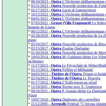
*
06/10/2023 -
Opéra
L’Orchestre philharmonique 
*
03/31/2023 -
Opéra
Nouvelle production de
Falst
*
02/17/2023 -
Opéra
Lucia di Lammermoor
*
10/15/2022 -
Opéra
L’Orchestre philharmonique 
*
04/01/2022 -
Opéra
L’Orchestre philharmonique 
*
07/03/2021 -
Grasse (Villa Fragonard)
Le festiv
Instants de Grasse
*
06/12/2021 -
Opéra
L’Orchestre philharmonique 
*
02/28/2020 -
Opéra
Nouvelle production de
La D
pique
*
05/10/2017 -
Opéra
Nouvelle production de
Rigol
*
02/15/2017 -
Opéra
Eugène Onéguine
*
01/20/2016 -
Opéra
Nouvelle production de
Mort
*
10/03/2014 -
Opéra
M. Guidarini dirige
Les Vêpr
siciliennes
*
11/17/2013 -
Opéra
Le Freyschütz
de Weber/Berl
*
01/15/2013 -
Opéra
Pelléas et Mélisande
*
04/03/2012 -
Théâtre de l’Opéra
Tristan et Isold
*
02/16/2012 -
Théâtre de l’Opéra
Le Trouvère
*
01/17/2012 -
Opéra
L’Enlèvement au sérail
*
12/10/2011 -
Opéra
Norma
avec E. Gruberova
*
09/16/2011 -
Opéra
P. Auguin dirige
La Damnati
Faust
*
10/07/2010 -
Opéra
Dialogues des carmélites
*
11/12/2005 -
Acropolis
Festival "C’est pas classiq