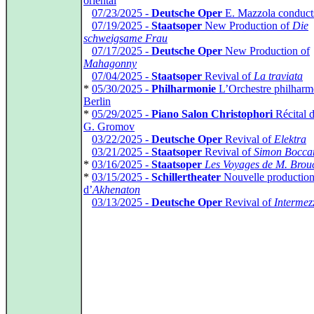
oriental
*
07/23/2025 -
Deutsche Oper
E. Mazzola conduc
*
07/19/2025 -
Staatsoper
New Production of
Die
schweigsame Frau
*
07/17/2025 -
Deutsche Oper
New Production of
Mahagonny
*
07/04/2025 -
Staatsoper
Revival of
La traviata
*
05/30/2025 -
Philharmonie
L’Orchestre philharm
Berlin
*
05/29/2025 -
Piano Salon Christophori
Récital 
G. Gromov
*
03/22/2025 -
Deutsche Oper
Revival of
Elektra
*
03/21/2025 -
Staatsoper
Revival of
Simon Bocca
*
03/16/2025 -
Staatsoper
Les Voyages de M. Brou
*
03/15/2025 -
Schillertheater
Nouvelle productio
d’
Akhenaton
*
03/13/2025 -
Deutsche Oper
Revival of
Intermez