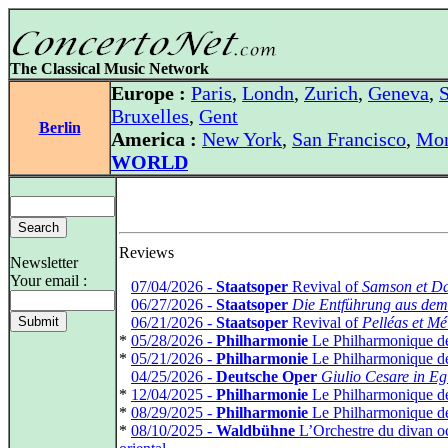
The Classical Music Network
Europe :
Paris
,
Londn
,
Zurich
,
Geneva
,
S
Bruxelles
,
Gent
Berlin
America :
New York
,
San Francisco
,
Mon
WORLD
Reviews
Newsletter
Your email :
*
07/04/2026 -
Staatsoper
Revival of
Samson et Da
*
06/27/2026 -
Staatsoper
Die Entführung aus dem
*
06/21/2026 -
Staatsoper
Revival of
Pelléas et Mé
*
05/28/2026 -
Philharmonie
Le Philharmonique de
*
05/21/2026 -
Philharmonie
Le Philharmonique de
*
04/25/2026 -
Deutsche Oper
Giulio Cesare in Egi
*
12/04/2025 -
Philharmonie
Le Philharmonique de
*
08/29/2025 -
Philharmonie
Le Philharmonique de
*
08/10/2025 -
Waldbühne
L’Orchestre du divan oc