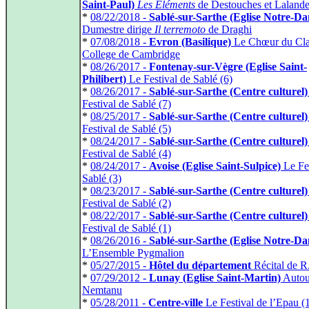
Saint-Paul)
Les Eléments
de Destouches et Laland
*
08/22/2018 -
Sablé-sur-Sarthe (Eglise Notre-D
Dumestre dirige
Il terremoto
de Draghi
*
07/08/2018 -
Evron (Basilique)
Le Chœur du Cla
College de Cambridge
*
08/26/2017 -
Fontenay-sur-Vègre (Eglise Saint-
Philibert)
Le Festival de Sablé (6)
*
08/26/2017 -
Sablé-sur-Sarthe (Centre culturel)
Festival de Sablé (7)
*
08/25/2017 -
Sablé-sur-Sarthe (Centre culturel)
Festival de Sablé (5)
*
08/24/2017 -
Sablé-sur-Sarthe (Centre culturel)
Festival de Sablé (4)
*
08/24/2017 -
Avoise (Eglise Saint-Sulpice)
Le Fes
Sablé (3)
*
08/23/2017 -
Sablé-sur-Sarthe (Centre culturel)
Festival de Sablé (2)
*
08/22/2017 -
Sablé-sur-Sarthe (Centre culturel)
Festival de Sablé (1)
*
08/26/2016 -
Sablé-sur-Sarthe (Eglise Notre-D
L’Ensemble Pygmalion
*
05/27/2015 -
Hôtel du département
Récital de R
*
07/29/2012 -
Lunay (Eglise Saint-Martin)
Autou
Nemtanu
*
05/28/2011 -
Centre-ville
Le Festival de l’Epau (