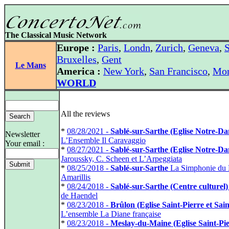
The Classical Music Network
Europe :
Paris
,
Londn
,
Zurich
,
Geneva
,
S
Bruxelles
,
Gent
Le Mans
America :
New York
,
San Francisco
,
Mon
WORLD
All the reviews
*
08/28/2021 -
Sablé-sur-Sarthe (Eglise Notre-D
Newsletter
L’Ensemble Il Caravaggio
Your email :
*
08/27/2021 -
Sablé-sur-Sarthe (Eglise Notre-D
Jaroussky, C. Scheen et L’Arpeggiata
*
08/25/2018 -
Sablé-sur-Sarthe
La Simphonie du M
Amarillis
*
08/24/2018 -
Sablé-sur-Sarthe (Centre culturel)
de Haendel
*
08/23/2018 -
Brûlon (Eglise Saint-Pierre et Sai
L’ensemble La Diane française
*
08/23/2018 -
Meslay-du-Maine (Eglise Saint-Pie