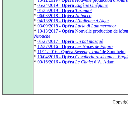
*
10/11/2019 -
Opéra
Nouvelle production d’
André
*
05/24/2019 -
Opéra
Eugène Onéguine
*
01/25/2019 -
Opéra
Turandot
*
06/03/2018 -
Opéra
Nabucco
*
04/13/2018 -
Opéra
L’Italienne à Alger
*
03/09/2018 -
Opéra
Lucia di Lammermoor
*
10/13/2017 -
Opéra
Nouvelle production de
Mam’
Nitouche
*
01/27/2017 -
Opéra
Un bal masqué
*
12/27/2016 -
Opéra
Les Noces de Figaro
*
11/11/2016 -
Opéra
Sweeney Todd
de Sondheim
*
10/04/2016 -
Opéra
Cavalleria rusticana
et
Pagli
*
09/16/2016 -
Opéra
Le Chalet
d’A. Adam
Copyrig