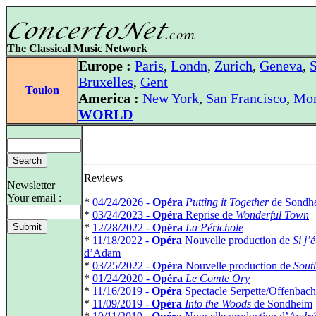
The Classical Music Network
Europe :
Paris
,
Londn
,
Zurich
,
Geneva
,
S
Bruxelles
,
Gent
Toulon
America :
New York
,
San Francisco
,
Mon
WORLD
Reviews
Newsletter
Your email :
*
04/24/2026 -
Opéra
Putting it Together
de Sondh
*
03/24/2023 -
Opéra
Reprise de
Wonderful Town
*
12/28/2022 -
Opéra
La Périchole
*
11/18/2022 -
Opéra
Nouvelle production de
Si j’é
d’Adam
*
03/25/2022 -
Opéra
Nouvelle production de
Sout
*
01/24/2020 -
Opéra
Le Comte Ory
*
11/16/2019 -
Opéra
Spectacle Serpette/Offenbach
*
11/09/2019 -
Opéra
Into the Woods
de Sondheim