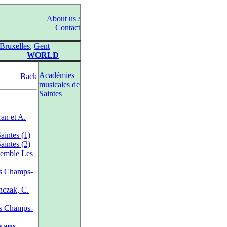
About us /
Contact
Bruxelles
,
Gent
WORLD
Académies
Back
musicales de
Saintes
ran et A.
aintes (1)
aintes (2)
nsemble Les
es Champs-
nczak, C.
es Champs-
e aux