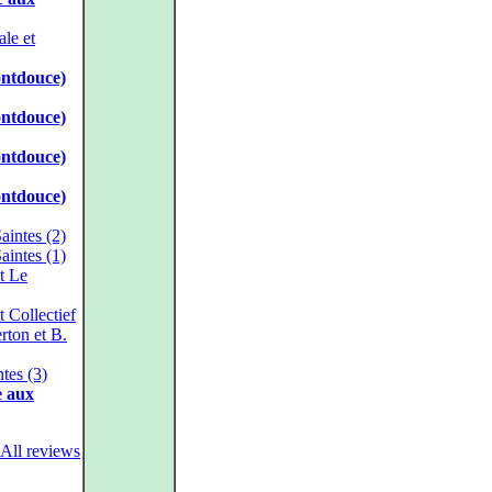
le et
ontdouce)
ontdouce)
ontdouce)
ontdouce)
aintes (2)
aintes (1)
t Le
 Collectief
rton et B.
tes (3)
e aux
All reviews