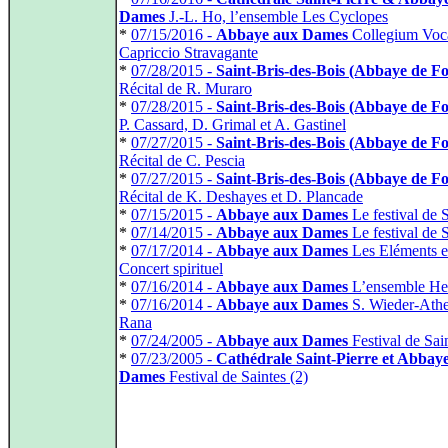
Dames
J.-L. Ho, l’ensemble Les Cyclopes
*
07/15/2016 -
Abbaye aux Dames
Collegium Voca
Capriccio Stravagante
*
07/28/2015 -
Saint-Bris-des-Bois (Abbaye de F
Récital de R. Muraro
*
07/28/2015 -
Saint-Bris-des-Bois (Abbaye de F
P. Cassard, D. Grimal et A. Gastinel
*
07/27/2015 -
Saint-Bris-des-Bois (Abbaye de F
Récital de C. Pescia
*
07/27/2015 -
Saint-Bris-des-Bois (Abbaye de F
Récital de K. Deshayes et D. Plancade
*
07/15/2015 -
Abbaye aux Dames
Le festival de S
*
07/14/2015 -
Abbaye aux Dames
Le festival de S
*
07/17/2014 -
Abbaye aux Dames
Les Eléments e
Concert spirituel
*
07/16/2014 -
Abbaye aux Dames
L’ensemble Het
*
07/16/2014 -
Abbaye aux Dames
S. Wieder-Athe
Rana
*
07/24/2005 -
Abbaye aux Dames
Festival de Sain
*
07/23/2005 -
Cathédrale Saint-Pierre et Abbay
Dames
Festival de Saintes (2)