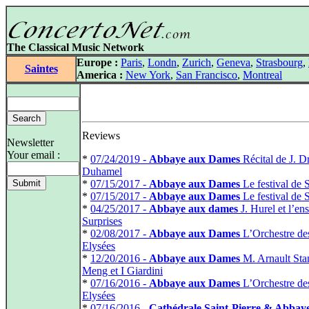
The Classical Music Network
Europe :
Paris
,
Londn
,
Zurich
,
Geneva
,
Strasbourg
,
Saintes
America :
New York
,
San Francisco
,
Montreal
Reviews
Newsletter
Your email :
*
07/24/2019 -
Abbaye aux Dames
Récital de J. D
Duhamel
*
07/15/2017 -
Abbaye aux Dames
Le festival de S
*
07/15/2017 -
Abbaye aux Dames
Le festival de S
*
04/25/2017 -
Abbaye aux dames
J. Hurel et l’e
Surprises
*
02/08/2017 -
Abbaye aux Dames
L’Orchestre d
Elysées
*
12/20/2016 -
Abbaye aux Dames
M. Arnault Sta
Meng et I Giardini
*
07/16/2016 -
Abbaye aux Dames
L’Orchestre d
Elysées
*
07/16/2016 -
Cathédrale Saint-Pierre & Abbay