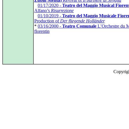
Zubin Mehta)
Revival of
Il barbiere di Siviglia
*
01/17/2020 -
Teatro del Maggio Musical Fioren
Alfano’s
Risurrezione
*
01/10/2019 -
Teatro del Maggio Musicale Fiore
Production of
Der fliegende Holländer
*
03/16/2000 -
Teatro Comunale
L’Orchestre du M
florentin
Copyrig