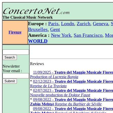
The Classical Music Network
Europe :
Paris
,
Londn
,
Zurich
,
Geneva
,
S
Bruxelles
,
Gent
Firenze
America :
New York
,
San Francisco
,
Mon
WORLD
Reviews
Newsletter
Your email :
*
11/09/2025 -
Teatro del Maggio Musicale Fiore
Production of
Lucrezia Borgia
*
02/12/2023 -
Teatro del Maggio Musicale Fiore
Reprise de
La Traviata
*
02/07/2023 -
Teatro del Maggio Musicale Fiore
Nouvelle production de
Doktor Faust
*
09/08/2022 -
Teatro del Maggio Musicale Fioren
Zubin Mehta)
Reprise du
Barbier de Séville
*
09/08/2022 -
Teatro del Maggio Musicale Fioren