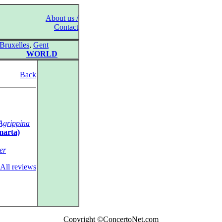
About us /
Contact
Bruxelles
,
Gent
WORLD
Back
Agrippina
marta)
er
All reviews
Copyright ©ConcertoNet.com