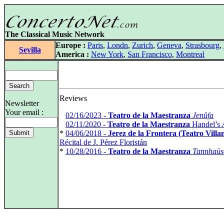
The Classical Music Network
Europe :
Paris
,
Londn
,
Zurich
,
Geneva
,
Strasbourg
,
Sevilla
America :
New York
,
San Francisco
,
Montreal
Reviews
Newsletter
Your email :
*
02/16/2023 -
Teatro de la Maestranza
Jenůfa
*
02/11/2020 -
Teatro de la Maestranza
Handel’s
*
04/06/2018 -
Jerez de la Frontera (Teatro Villa
Récital de J. Pérez Floristán
*
10/28/2016 -
Teatro de la Maestranza
Tannhaüs