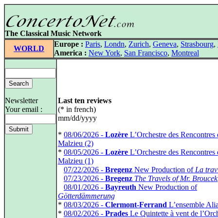
The Classical Music Network
Europe :
Paris
,
Londn
,
Zurich
,
Geneva
,
Strasbourg
,
WORLD
America :
New York
,
San Francisco
,
Montreal
Newsletter
Last ten reviews
Your email :
(* in french)
mm/dd/yyyy
*
08/06/2026 -
Lozère
L’Orchestre des Rencontres
Malzieu (2)
*
08/05/2026 -
Lozère
L’Orchestre des Rencontres
Malzieu (1)
*
07/22/2026 -
Bregenz
New Production of
La trav
*
07/23/2026 -
Bregenz
The Travels of Mr. Broucek
*
08/01/2026 -
Bayreuth
New Production of
Götterdämmerung
*
08/03/2026 -
Clermont-Ferrand
L’ensemble Ali
*
08/02/2026 -
Prades
Le Quintette à vent de l’Orc