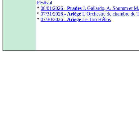
Festival
*
08/01/2026 -
Prades
J. Gallardo, A. Soumm et M
*
07/31/2026 -
Ariège
L’Orchestre de chambre de 
*
07/30/2026 -
Ariège
Le Trio Hélios