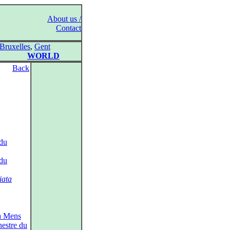
About us /
Contact
Bruxelles
,
Gent
WORLD
Back
 du
 du
iata
a Mens
hestre du