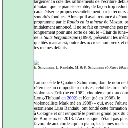
largement à côté des raffinements de l’écriture debus
d’autant que le pianiste semble, de façon trop réduct
caractériser le propos essentiellement par le recours 
sonorités fondues. Alors qu’il avait renoncé à début
programme par le
Rondo en la mineur
de Mozart, po
initialement annoncé, il ne se fait en revanche pas pr
longuement pour une sorte de bis, le «Clair de lune» 
de la
Suite bergamasque
(1890), présentant les mêm
qualités mais aussi, outre des accrocs nombreux et r
les mêmes défauts.
E. Schumann, L. Randalu, M. & K. Schumann
(© Kaupo Kikkas
Lui succède le Quatuor Schumann, dont le nom ne f
référence au compositeur mais est celui des trois frèr
violonistes Erik (né en 1982, cinquième prix au con
Long-Thibaud
en 2002
) et Ken (né en 1986), le
violoncelliste Mark (né en 1988) – qui, avec l’altiste
estonienne Liisa Randalu, ont fondé cette formation
à Cologne et ont remporté le premier grand prix du
de Bordeaux en 2013. L’acoustique n’étant pas plus
favorable aux cordes qu’au piano, les jeunes musicie