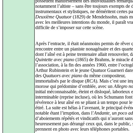
possèdent manifestement des individualités remarqu
notamment l’altiste – sans être toujours exempts de
instrumentaux et stylistiques, ne déméritent certes pa
Deuxième Quatuor
(1829) de Mendelssohn, mais 
avec les meilleures intentions du monde, il paraît vr
difficile de s’imposer sur cette scène.
Après l’entracte, il était néanmoins permis de rêver 
rencontre entre un pianiste nonagénaire et des quartet
dont l’aîné est à peine trentenaire allait renouveler, d
Quintette avec piano
(1865) de Brahms, le miracle 
l’association, à la fin des années 1960, entre l’octog
Arthur Rubinstein et le jeune Quatuor Guarneri dan
des
Quatuors avec piano
du même compositeur,
immortalisés par le disque (
RCA
). Mais c’est une im
morose qui prédomine d’emblée, avec un
Allegro n
initial méconnaissable, éteint et disloqué, laborieux e
interminable (reprise incluse), où les Schumann font
révérence à leur aîné en se pliant à un tempo pour l
étiré. La suite est hélas à l’avenant, le principal év
notable étant l’irruption, dans l’
Andante, un poco a
d’aboiements répétés et vindicatifs qui n’auront san
heureusement pas dérangé ceux qui, dans le public, 
prennent en photo avec leurs téléphones portables.