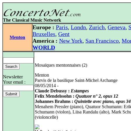
The Classical Music Network
Europe :
Paris
,
Londn
,
Zurich
,
Geneva
,
S
Bruxelles
,
Gent
Menton
America :
New York
,
San Francisco
,
Mon
WORLD
Mosaïques mentonnaises (2)
Menton
Newsletter
Parvis de la basilique Saint-Michel Archange
Your email :
08/05/2014 -
Claude Debussy :
Estampes
Felix Mendelssohn :
Quatuor n° 2, opus 12
Johannes Brahms :
Quintette avec piano, opus 34
Menahem Pressler (piano), Quatuor Schumann: Eri
Schumann (violon), Liisa Randalu (alto), Mark Sc
(violoncelle)