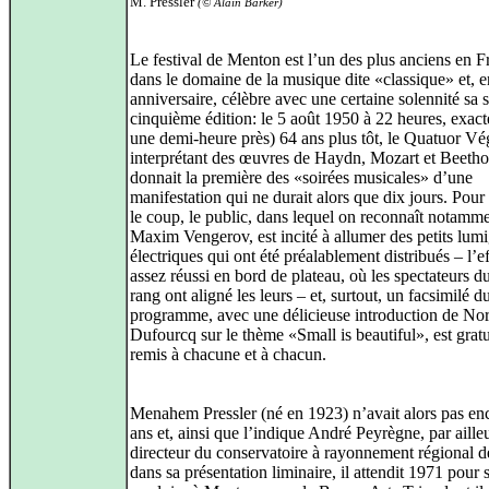
M. Pressler
(© Alain Barker)
Le festival de Menton est l’un des plus anciens en F
dans le domaine de la musique dite «classique» et, e
anniversaire, célèbre avec une certaine solennité sa 
cinquième édition: le 5 août 1950 à 22 heures, exac
une demi-heure près) 64 ans plus tôt, le Quatuor Vé
interprétant des œuvres de Haydn, Mozart et Beeth
donnait la première des «soirées musicales» d’une
manifestation qui ne durait alors que dix jours. Pou
le coup, le public, dans lequel on reconnaît notamm
Maxim Vengerov, est incité à allumer des petits lum
électriques qui ont été préalablement distribués – l’ef
assez réussi en bord de plateau, où les spectateurs d
rang ont aligné les leurs – et, surtout, un facsimilé 
programme, avec une délicieuse introduction de Nor
Dufourcq sur le thème «Small is beautiful», est grat
remis à chacune et à chacun.
Menahem Pressler (né en 1923) n’avait alors pas en
ans et, ainsi que l’indique André Peyrègne, par aille
directeur du conservatoire à rayonnement régional d
dans sa présentation liminaire, il attendit 1971 pour 