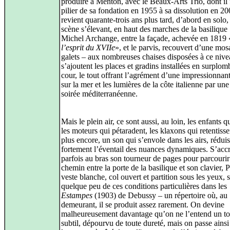
produire à Menton, avec le Beaux-Arts Trio, dont il f
pilier de sa fondation en 1955 à sa dissolution en 200
revient quarante-trois ans plus tard, d’abord en solo, 
scène s’élevant, en haut des marches de la basilique 
Michel Archange, entre la façade, achevée en 1819 
l’esprit du XVIIe
», et le parvis, recouvert d’une mo
galets – aux nombreuses chaises disposées à ce niv
s’ajoutent les places et gradins installées en surplom
cour, le tout offrant l’agrément d’une impressionnan
sur la mer et les lumières de la côte italienne par une
soirée méditerranéenne.
Mais le plein air, ce sont aussi, au loin, les enfants qu
les moteurs qui pétaradent, les klaxons qui retentissen
plus encore, un son qui s’envole dans les airs, rédui
fortement l’éventail des nuances dynamiques. S’acc
parfois au bras son tourneur de pages pour parcourir
chemin entre la porte de la basilique et son clavier, P
veste blanche, col ouvert et partition sous les yeux, 
quelque peu de ces conditions particulières dans les
Estampes
(1903) de Debussy – un répertoire où, au
demeurant, il se produit assez rarement. On devine
malheureusement davantage qu’on ne l’entend un t
subtil, dépourvu de toute dureté, mais on passe ainsi