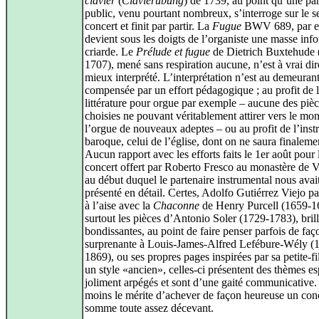
clavier
(
Clavierübung
) de 1739, au point qu’une par
public, venu pourtant nombreux, s’interroge sur le s
concert et finit par partir. La
Fugue
BWV 689, par e
devient sous les doigts de l’organiste une masse inf
criarde. Le
Prélude et fugue
de Dietrich Buxtehude 
1707), mené sans respiration aucune, n’est à vrai dir
mieux interprété. L’interprétation n’est au demeurant
compensée par un effort pédagogique ; au profit de 
littérature pour orgue par exemple – aucune des piè
choisies ne pouvant véritablement attirer vers le mo
l’orgue de nouveaux adeptes – ou au profit de l’ins
baroque, celui de l’église, dont on ne saura finalemen
Aucun rapport avec les efforts faits le 1er août pour 
concert offert par Roberto Fresco au monastère de V
au début duquel le partenaire instrumental nous avait
présenté en détail. Certes, Adolfo Gutiérrez Viejo pa
à l’aise avec la
Chaconne
de Henry Purcell (1659-1
surtout les pièces d’Antonio Soler (1729-1783), brill
bondissantes, au point de faire penser parfois de faç
surprenante à Louis-James-Alfred Lefébure-Wély (
1869), ou ses propres pages inspirées par sa petite-fi
un style «ancien», celles-ci présentent des thèmes e
joliment arpégés et sont d’une gaité communicative. 
moins le mérite d’achever de façon heureuse un con
somme toute assez décevant.