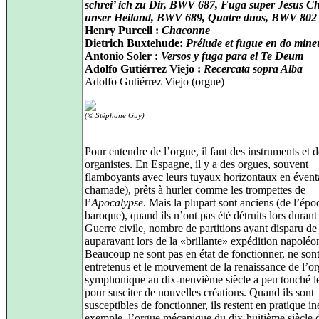
schrei’ ich zu Dir, BWV 687, Fuga super Jesus Ch
unser Heiland, BWV 689, Quatre duos, BWV 802
Henry Purcell :
Chaconne
Dietrich Buxtehude:
Prélude et fugue en do mine
Antonio Soler :
Versos y fuga para el Te Deum
Adolfo Gutiérrez Viejo :
Recercata sopra Alba
Adolfo Gutiérrez Viejo (orgue)
(© Stéphane Guy)
Pour entendre de l’orgue, il faut des instruments et d
organistes. En Espagne, il y a des orgues, souvent
flamboyants avec leurs tuyaux horizontaux en éventa
chamade), prêts à hurler comme les trompettes de
l’
Apocalypse
. Mais la plupart sont anciens (de l’ép
baroque), quand ils n’ont pas été détruits lors durant
Guerre civile, nombre de partitions ayant disparu de 
auparavant lors de la «brillante» expédition napoléo
Beaucoup ne sont pas en état de fonctionner, ne son
entretenus et le mouvement de la renaissance de l’o
symphonique au dix-neuvième siècle a peu touché l
pour susciter de nouvelles créations. Quand ils sont
susceptibles de fonctionner, ils restent en pratique in
exemple, l’orgue mécanique du dix-huitième siècle 