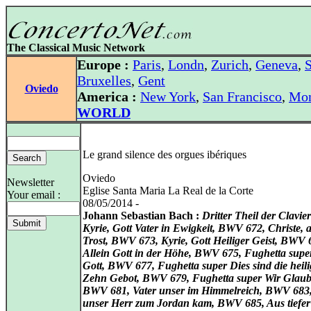
The Classical Music Network
Europe :
Paris
,
Londn
,
Zurich
,
Geneva
,
S
Bruxelles
,
Gent
Oviedo
America :
New York
,
San Francisco
,
Mon
WORLD
Le grand silence des orgues ibériques
Oviedo
Newsletter
Eglise Santa Maria La Real de la Corte
Your email :
08/05/2014 -
Johann Sebastian Bach :
Dritter Theil der Clavi
Kyrie, Gott Vater in Ewigkeit, BWV 672, Christe, a
Trost, BWV 673, Kyrie, Gott Heiliger Geist, BWV 
Allein Gott in der Höhe, BWV 675, Fughetta super
Gott, BWV 677, Fughetta super Dies sind die heil
Zehn Gebot, BWV 679, Fughetta super Wir Glaub
BWV 681, Vater unser im Himmelreich, BWV 683,
unser Herr zum Jordan kam, BWV 685, Aus tiefer