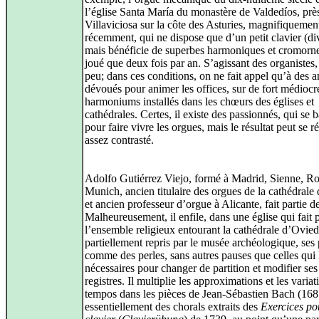
l’église Santa María du monastère de Valdedíos, prè
Villaviciosa sur la côte des Asturies, magnifiquemen
récemment, qui ne dispose que d’un petit clavier (di
mais bénéficie de superbes harmoniques et cromorne
joué que deux fois par an. S’agissant des organistes, 
peu; dans ces conditions, on ne fait appel qu’à des 
dévoués pour animer les offices, sur de fort médiocr
harmoniums installés dans les chœurs des églises et
cathédrales. Certes, il existe des passionnés, qui se b
pour faire vivre les orgues, mais le résultat peut se r
assez contrasté.
Adolfo Gutiérrez Viejo, formé à Madrid, Sienne, R
Munich, ancien titulaire des orgues de la cathédrale
et ancien professeur d’orgue à Alicante, fait partie d
Malheureusement, il enfile, dans une église qui fait p
l’ensemble religieux entourant la cathédrale d’Ovied
partiellement repris par le musée archéologique, ses 
comme des perles, sans autres pauses que celles qui 
nécessaires pour changer de partition et modifier ses
registres. Il multiplie les approximations et les variat
tempos dans les pièces de Jean-Sébastien Bach (16
essentiellement des chorals extraits des
Exercices po