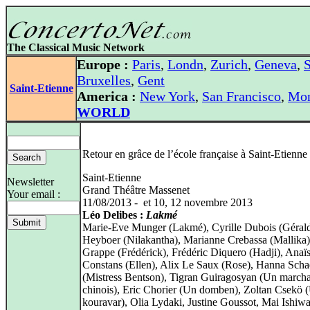
The Classical Music Network
Europe :
Paris
,
Londn
,
Zurich
,
Geneva
,
S
Bruxelles
,
Gent
Saint-Etienne
America :
New York
,
San Francisco
,
Mon
WORLD
Retour en grâce de l’école française à Saint-Etienne
Saint-Etienne
Newsletter
Grand Théâtre Massenet
Your email :
11/08/2013 - et 10, 12 novembre 2013
Léo Delibes :
Lakmé
Marie-Eve Munger (Lakmé), Cyrille Dubois (Géral
Heyboer (Nilakantha), Marianne Crebassa (Mallika)
Grappe (Frédérick), Frédéric Diquero (Hadji), Anaï
Constans (Ellen), Alix Le Saux (Rose), Hanna Scha
(Mistress Bentson), Tigran Guiragosyan (Un march
chinois), Eric Chorier (Un domben), Zoltan Csekö 
kouravar), Olia Lydaki, Justine Goussot, Mai Ishiwa