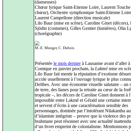
(danseuses)
Chœur lyrique Saint-Etienne Loire, Laurent Touche
chœur), Orchestre symphonique Saint-Etienne Loire
Laurent Campellone (direction musicale)
Lilo Baur (mise en scène), Caroline Ginet (décors)
Sjödin (costumes), Gilles Gentier (lumières), Olia L
(chorégraphie)
M.-E. Munger, C. Dubois
Présentée
le mois dernier
à Lausanne avant d’aller à
Comique en janvier prochain, la
Lakmé
mise en scè
Lilo Baur fait mentir la réputation d’exotisme désuet
accole usuellement à l’ouvrage lyrique le plus conn
Delibes. Avec une économie visuelle salutaire – un 
de terre, des lianes pour la retraite au cœur de la forê
tropicale –, les décors de Caroline Ginet donnent à l
impossible entre Lakmé et Gérald une certaine intem
et servent d’écrin à une caractérisation sensible des
personnages, dominée par l’intolérant Nilakantha au
d’islamiste intégriste – preuve que la violence des p
brahmane peut résonner avec une actualité inattendu
d’un livret empreint de colonialisme. Mentionnons p