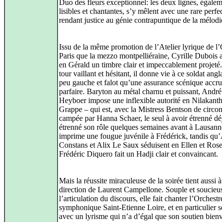
Duo des fleurs exceptionnel: les deux lignes, égale
lisibles et chantantes, s’y mêlent avec une rare perfe
rendant justice au génie contrapuntique de la mélodi
Issu de la même promotion de l’Atelier lyrique de l
Paris que la mezzo montpelliéraine, Cyrille Dubois 
en Gérald un timbre clair et impeccablement projeté
tour vaillant et hésitant, il donne vie à ce soldat angl
peu gauche et falot qu’une assurance scénique accr
parfaire. Baryton au métal charnu et puissant, André
Heyboer impose une inflexible autorité en Nilakanth
Grappe – qui est, avec la Mistress Bentson de circo
campée par Hanna Schaer, le seul à avoir étrenné dé
étrenné son rôle quelques semaines avant à Lausann
imprime une fougue juvénile à Frédérick, tandis qu
Constans et Alix Le Saux séduisent en Ellen et Rose
Frédéric Diquero fait un Hadji clair et convaincant.
Mais la réussite miraculeuse de la soirée tient aussi à
direction de Laurent Campellone. Souple et soucieu
l’articulation du discours, elle fait chanter l’Orchestr
symphonique Saint-Etienne Loire, et en particulier s
avec un lyrisme qui n’a d’égal que son soutien bienv