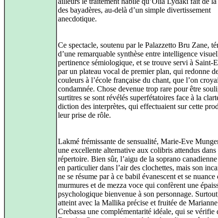
ailleurs le traitement habile qu’Olia Lydaki fait de l
des bayadères, au-delà d’un simple divertissement
anecdotique.
Ce spectacle, soutenu par le Palazzetto Bru Zane, t
d’une remarquable synthèse entre intelligence visuel
pertinence sémiologique, et se trouve servi à Saint-
par un plateau vocal de premier plan, qui redonne d
couleurs à l’école française du chant, que l’on croyait
condamnée. Chose devenue trop rare pour être souli
surtitres se sont révélés superfétatoires face à la clart
diction des interprètes, qui effectuaient sur cette pro
leur prise de rôle.
Lakmé frémissante de sensualité, Marie-Eve Munger
une excellente alternative aux colibris attendus dans
répertoire. Bien sûr, l’aigu de la soprano canadienne 
en particulier dans l’air des clochettes, mais son inc
ne se résume par à ce babil évanescent et se nuance
murmures et de mezza voce qui confèrent une épais
psychologique bienvenue à son personnage. Surtout,
atteint avec la Mallika précise et fruitée de Marianne
Crebassa une complémentarité idéale, qui se vérifie