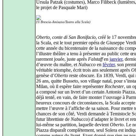
Ursula Patzak (costumes), Marco Filibeck (lumières,
le projet de Pasquale Mari)
(© Brescia-Amisano/Teatro alla Scala)
Oberto, conte di San Bonifacio
, créé le 17 novembr
la Scala, est le tout premier opéra de Giuseppe Verd
cette année du bicentenaire de la naissance du compo
l’illustre théâtre a tenu à présenter au public cette œ
rarement jouée, juste après
Falstaff
en
janvier
, derni
d’œuvre du maître, et
Nabucco
en
février
, son premi
véritable triomphe, écrit trois ans seulement après
Ob
genèse d’
Oberto
reste obscure. En 1839, Verdi, qui
26 ans, quitte Busseto, son village natal, pour s’insta
Milan, où il espère faire représenter
Rochester
, un o
a composé sur un livret d’un certain Antonio Piazza.
déjà tenté, en vain, de faire monter l’ouvrage à Par
heureux concours de circonstances, la Scala accepte
mettre l’œuvre à l’affiche de sa saison. Pour mettre t
chances de son côté, Verdi demande à Temistocle So
futur librettiste de
Nabucco
) d’adapter le livret et ret
lui-même sa partition, laquelle devient
Oberto
. Le 
Piazza disparaît complètement, seul Solera est indiq
comme auteur du livret. Etant donné que rien ne nou