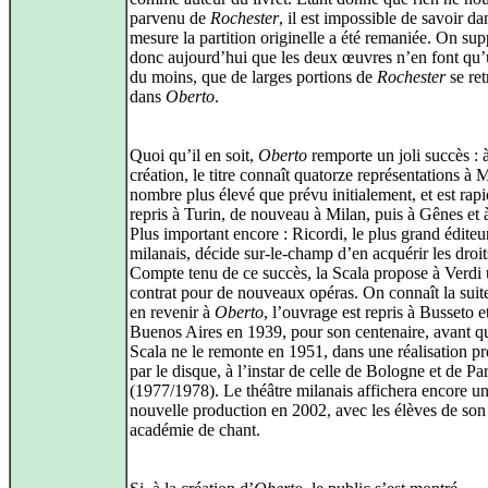
parvenu de
Rochester
, il est impossible de savoir da
mesure la partition originelle a été remaniée. On su
donc aujourd’hui que les deux œuvres n’en font qu’
du moins, que de larges portions de
Rochester
se re
dans
Oberto
.
Quoi qu’il en soit,
Oberto
remporte un joli succès : 
création, le titre connaît quatorze représentations à 
nombre plus élevé que prévu initialement, et est rap
repris à Turin, de nouveau à Milan, puis à Gênes et 
Plus important encore : Ricordi, le plus grand éditeu
milanais, décide sur-le-champ d’en acquérir les droit
Compte tenu de ce succès, la Scala propose à Verdi
contrat pour de nouveaux opéras. On connaît la su
en revenir à
Oberto
, l’ouvrage est repris à Busseto e
Buenos Aires en 1939, pour son centenaire, avant q
Scala ne le remonte en 1951, dans une réalisation p
par le disque, à l’instar de celle de Bologne et de P
(1977/1978). Le théâtre milanais affichera encore u
nouvelle production en 2002, avec les élèves de son
académie de chant.