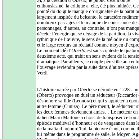
Si, à la création d’
Oberto
, le public s’est montré
enthousiasmé, la critique a, elle, été plus mitigée. Ce
pointé du doigt le manque d’originalité de la partition
largement inspirée du belcanto, le caractère rudimen
nombreux passages et le manque de consistance des
personnages, d’autres, au contraite, n’ont pas manq
déceler l’énergie qui se dégage de la partition, la viv
rythmique de l’œuvre, le sens de la mélodie du com
et le large recours au récitatif comme moyen d’expre
Le moment clé d’
Oberto
est sans conteste le quatuo
deuxième acte, qui trahit un sens évident de la tensi
dramatique. Par ailleurs, le couple père-fille au cent
l’ouvrage reviendra par la suite dans d’autres opéras
Verdi.
L’histoire narrée par
Oberto
se déroule en 1228 : un
(Oberto) provoque en duel un séducteur (Riccardo) 
déshonoré sa fille (Leonora) et qui s’apprêter à épo
autre femme (Cuniza). Le père meurt, le séducteur s’
les deux femmes deviennent amies… Le metteur en
italien Mario Martone a choisi de transposer ce som
épisode médiéval d’honneur et de vengeance dans le
de la mafia d’aujourd’hui, la pieuvre étant, comme il 
lui-même dans le programme de salle, le Moyen-Ag