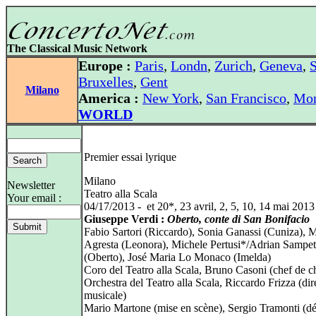
The Classical Music Network
Europe :
Paris
,
Londn
,
Zurich
,
Geneva
,
S
Bruxelles
,
Gent
Milano
America :
New York
,
San Francisco
,
Mon
WORLD
Premier essai lyrique
Milano
Newsletter
Teatro alla Scala
Your email :
04/17/2013 - et 20*, 23 avril, 2, 5, 10, 14 mai 2013
Giuseppe Verdi :
Oberto, conte di San Bonifacio
Fabio Sartori (Riccardo), Sonia Ganassi (Cuniza), 
Agresta (Leonora), Michele Pertusi*/Adrian Sampe
(Oberto), José Maria Lo Monaco (Imelda)
Coro del Teatro alla Scala, Bruno Casoni (chef de c
Orchestra del Teatro alla Scala, Riccardo Frizza (dir
musicale)
Mario Martone (mise en scène), Sergio Tramonti (dé