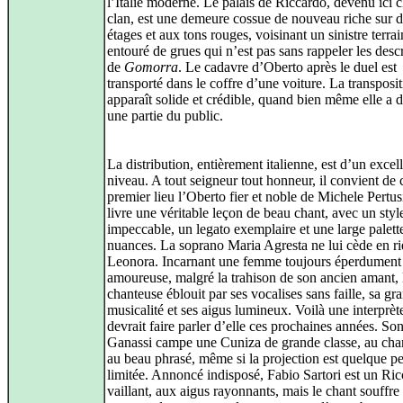
l’Italie moderne. Le palais de Riccardo, devenu ici 
clan, est une demeure cossue de nouveau riche sur 
étages et aux tons rouges, voisinant un sinistre terra
entouré de grues qui n’est pas sans rappeler les desc
de
Gomorra
. Le cadavre d’Oberto après le duel est
transporté dans le coffre d’une voiture. La transposi
apparaît solide et crédible, quand bien même elle a 
une partie du public.
La distribution, entièrement italienne, est d’un excel
niveau. A tout seigneur tout honneur, il convient de c
premier lieu l’Oberto fier et noble de Michele Pertus
livre une véritable leçon de beau chant, avec un styl
impeccable, un legato exemplaire et une large palett
nuances. La soprano Maria Agresta ne lui cède en ri
Leonora. Incarnant une femme toujours éperdument
amoureuse, malgré la trahison de son ancien amant, 
chanteuse éblouit par ses vocalises sans faille, sa gr
musicalité et ses aigus lumineux. Voilà une interprèt
devrait faire parler d’elle ces prochaines années. Son
Ganassi campe une Cuniza de grande classe, au chan
au beau phrasé, même si la projection est quelque p
limitée. Annoncé indisposé, Fabio Sartori est un Ri
vaillant, aux aigus rayonnants, mais le chant souffre