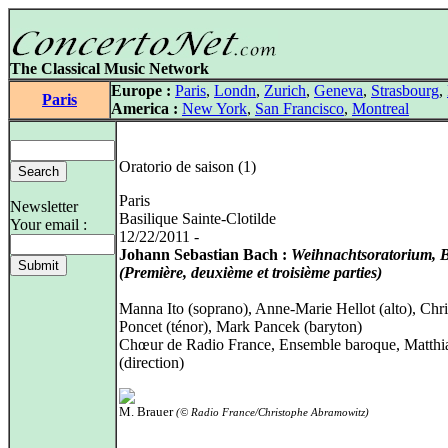
The Classical Music Network
Europe :
Paris
,
Londn
,
Zurich
,
Geneva
,
Strasbourg
,
Paris
America :
New York
,
San Francisco
,
Montreal
Oratorio de saison (1)
Paris
Newsletter
Basilique Sainte-Clotilde
Your email :
12/22/2011 -
Johann Sebastian Bach :
Weihnachtsoratorium,
(Première, deuxième et troisième parties)
Manna Ito (soprano), Anne-Marie Hellot (alto), Chr
Poncet (ténor), Mark Pancek (baryton)
Chœur de Radio France, Ensemble baroque, Matthi
(direction)
M. Brauer
(© Radio France/Christophe Abramowitz)