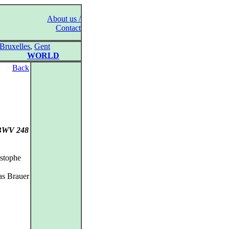
About us /
Contact
Bruxelles
,
Gent
WORLD
Back
 BWV 248
istophe
as Brauer