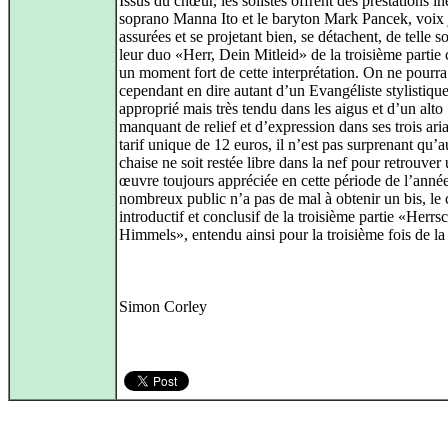
Issus du chœur, les solistes offrent des prestations in
soprano Manna Ito et le baryton Mark Pancek, voix 
assurées et se projetant bien, se détachent, de telle s
leur duo «Herr, Dein Mitleid» de la troisième partie 
un moment fort de cette interprétation. On ne pourra
cependant en dire autant d’un Evangéliste stylistiq
approprié mais très tendu dans les aigus et d’un alto
manquant de relief et d’expression dans ses trois ari
tarif unique de 12 euros, il n’est pas surprenant qu’
chaise ne soit restée libre dans la nef pour retrouver
œuvre toujours appréciée en cette période de l’année
nombreux public n’a pas de mal à obtenir un bis, le
introductif et conclusif de la troisième partie «Herrs
Himmels», entendu ainsi pour la troisième fois de la 
Simon Corley