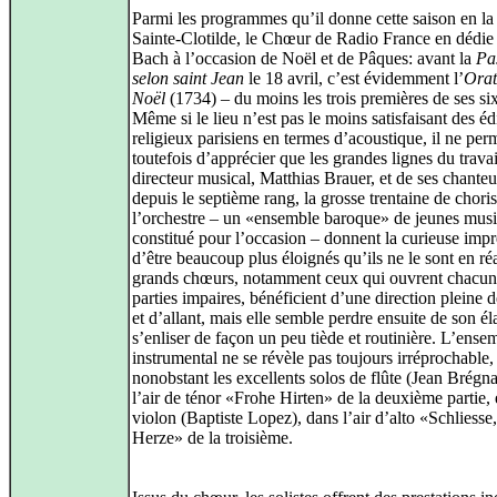
Parmi les programmes qu’il donne cette saison en la
Sainte-Clotilde, le Chœur de Radio France en dédie
Bach à l’occasion de Noël et de Pâques: avant la
Pa
selon saint Jean
le 18 avril, c’est évidemment l’
Orat
Noël
(1734) – du moins les trois premières de ses six
Même si le lieu n’est pas le moins satisfaisant des éd
religieux parisiens en termes d’acoustique, il ne per
toutefois d’apprécier que les grandes lignes du trava
directeur musical, Matthias Brauer, et de ses chanteu
depuis le septième rang, la grosse trentaine de choris
l’orchestre – un «ensemble baroque» de jeunes musi
constitué pour l’occasion – donnent la curieuse imp
d’être beaucoup plus éloignés qu’ils ne le sont en réa
grands chœurs, notamment ceux qui ouvrent chacun
parties impaires, bénéficient d’une direction pleine 
et d’allant, mais elle semble perdre ensuite de son él
s’enliser de façon un peu tiède et routinière. L’ense
instrumental ne se révèle pas toujours irréprochable,
nonobstant les excellents solos de flûte (Jean Brégn
l’air de ténor «Frohe Hirten» de la deuxième partie, 
violon (Baptiste Lopez), dans l’air d’alto «Schliesse
Herze» de la troisième.