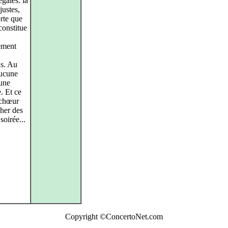
égales: la
justes,
orte que
constitue
uement
as. Au
aucune
 une
. Et ce
 chœur
cher des
soirée...
Copyright ©ConcertoNet.com