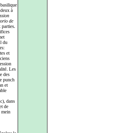
 basilique
 deux à
ssion
orio de
 parties.
ifices
met
il du
rs:
tes et
ciens
ression
lité. Les
e des
de punch
an et
mble
ac), dans
et de
, mein