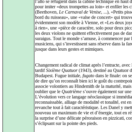
l’alto se réfugient dans la cabine technique en haut d
pour imiter «deux trompettes au loin» et enfiler les c
(Beethoven,
Le Carnaval de Venise
, ...), «Petits pis
bord du ruisseau», une «valse de concert» qui trouv
évidemment son modèle à Vienne, et «Les deux joy
à rien», une «pièce de caractère, solo pour deux pic
les deux violons ne quittent effectivement pas de d
suraigus. Tout le monde s’amuse, à commencer par 
musiciens, qui s’investissent sans réserve dans la far
jusque dans leurs gestes et mimiques.
Changement radical de climat après l’entracte, avec 
tardif
Sixième Quatuor
(1943), destiné au Quatuor 
Budapest. Fugue initiale,
fugato
dans le finale: on se
de dire qu’on reconnaît bien ici le goût du contrepo
associe volontiers au Hindemith de la maturité, mais 
oublier que le
Quatrième
s’ouvre également sur une 
L’évolution vers ce langage néoclassique si immédi
reconnaissable, alliage de modalité et tonalité, est en
revanche tout à fait caractéristique. Les Danel y met
nouveau un maximum de vie et d’énergie, tout en ré
la surprise d’une délicate péroraison en pizzicati, 
s’éclipsant sur la pointe des pieds.