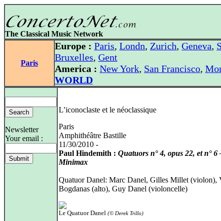
The Classical Music Network
Europe :
Paris
,
Londn
,
Zurich
,
Geneva
,
S
Bruxelles
,
Gent
Paris
America :
New York
,
San Francisco
,
Mon
WORLD
L’iconoclaste et le néoclassique
Paris
Newsletter
Amphithéâtre Bastille
Your email :
11/30/2010 -
Paul Hindemith :
Quatuors n° 4, opus 22, et n° 6 
Minimax
Quatuor Danel: Marc Danel, Gilles Millet (violon),
Bogdanas (alto), Guy Danel (violoncelle)
Le Quatuor Danel
(© Derek Trillo)