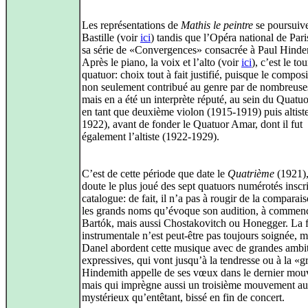
Les représentations de
Mathis le peintre
se poursuive
Bastille (voir
ici
) tandis que l’Opéra national de Par
sa série de «Convergences» consacrée à Paul Hinde
Après le piano, la voix et l’alto (voir
ici
), c’est le to
quatuor: choix tout à fait justifié, puisque le composi
non seulement contribué au genre par de nombreus
mais en a été un interprète réputé, au sein du Quatu
en tant que deuxième violon (1915-1919) puis altist
1922), avant de fonder le Quatuor Amar, dont il fut
également l’altiste (1922-1929).
C’est de cette période que date le
Quatrième
(1921),
doute le plus joué des sept quatuors numérotés inscri
catalogue: de fait, il n’a pas à rougir de la comparai
les grands noms qu’évoque son audition, à commenc
Bartók, mais aussi Chostakovitch ou Honegger. La f
instrumentale n’est peut-être pas toujours soignée, m
Danel abordent cette musique avec de grandes ambi
expressives, qui vont jusqu’à la tendresse ou à la «
Hindemith appelle de ses vœux dans le dernier mou
mais qui imprègne aussi un troisième mouvement au
mystérieux qu’entêtant, bissé en fin de concert.