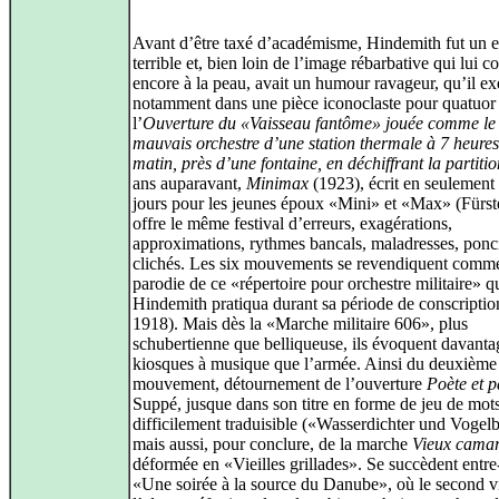
Avant d’être taxé d’académisme, Hindemith fut un e
terrible et, bien loin de l’image rébarbative qui lui co
encore à la peau, avait un humour ravageur, qu’il ex
notamment dans une pièce iconoclaste pour quatuor 
l’
Ouverture du «Vaisseau fantôme» jouée comme le 
mauvais orchestre d’une station thermale à 7 heure
matin, près d’une fontaine, en déchiffrant la partitio
ans auparavant,
Minimax
(1923), écrit en seulement
jours pour les jeunes époux «Mini» et «Max» (Fürst
offre le même festival d’erreurs, exagérations,
approximations, rythmes bancals, maladresses, ponci
clichés. Les six mouvements se revendiquent comm
parodie de ce «répertoire pour orchestre militaire» q
Hindemith pratiqua durant sa période de conscriptio
1918). Mais dès la «Marche militaire 606», plus
schubertienne que belliqueuse, ils évoquent davanta
kiosques à musique que l’armée. Ainsi du deuxième
mouvement, détournement de l’ouverture
Poète et 
Suppé, jusque dans son titre en forme de jeu de mot
difficilement traduisible («Wasserdichter und Vogel
mais aussi, pour conclure, de la marche
Vieux cama
déformée en «Vieilles grillades». Se succèdent entr
«Une soirée à la source du Danube», où le second v