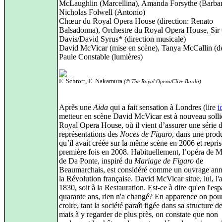
McLaughlin (Marcellina), Amanda Forsythe (Barbar
Nicholas Folwell (Antonio)
Chœur du Royal Opera House (direction: Renato
Balsadonna), Orchestre du Royal Opera House, Sir
Davis/David Syrus* (direction musicale)
David McVicar (mise en scène), Tanya McCallin (dé
Paule Constable (lumières)
E. Schrott, E. Nakamura
(© The Royal Opera/Clive Barda)
Après une
Aida
qui a fait sensation à Londres (lire
i
metteur en scène David McVicar est à nouveau solli
Royal Opera House, où il vient d’assurer une série 
représentations des
Noces de Figaro
, dans une prod
qu’il avait créée sur la même scène en 2006 et repri
première fois en 2008. Habituellement, l’opéra de M
de Da Ponte, inspiré du
Mariage de Figaro
de
Beaumarchais, est considéré comme un ouvrage an
la Révolution française. David McVicar situe, lui, l'
1830, soit à la Restauration. Est-ce à dire qu'en l'es
quarante ans, rien n'a changé? En apparence on pour
croire, tant la société paraît figée dans sa structure d
mais à y regarder de plus près, on constate que non