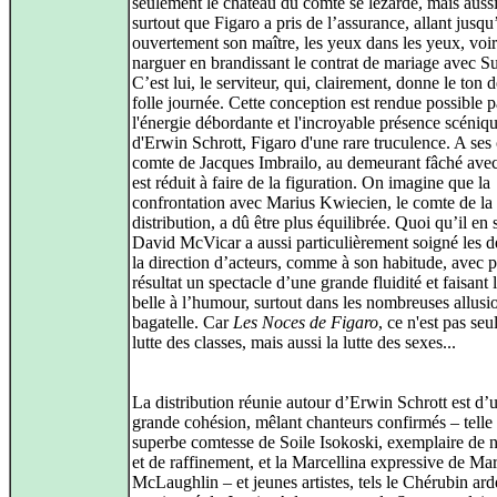
seulement le château du comte se lézarde, mais aussi
surtout que Figaro a pris de l’assurance, allant jusqu
ouvertement son maître, les yeux dans les yeux, voir
narguer en brandissant le contrat de mariage avec S
C’est lui, le serviteur, qui, clairement, donne le ton d
folle journée. Cette conception est rendue possible p
l'énergie débordante et l'incroyable présence scéniq
d'Erwin Schrott, Figaro d'une rare truculence. A ses 
comte de Jacques Imbrailo, au demeurant fâché avec 
est réduit à faire de la figuration. On imagine que la
confrontation avec Marius Kwiecien, le comte de la
distribution, a dû être plus équilibrée. Quoi qu’il en s
David McVicar a aussi particulièrement soigné les dé
la direction d’acteurs, comme à son habitude, avec 
résultat un spectacle d’une grande fluidité et faisant l
belle à l’humour, surtout dans les nombreuses allusio
bagatelle. Car
Les Noces de Figaro
, ce n'est pas se
lutte des classes, mais aussi la lutte des sexes...
La distribution réunie autour d’Erwin Schrott est d’
grande cohésion, mêlant chanteurs confirmés – telle 
superbe comtesse de Soile Isokoski, exemplaire de 
et de raffinement, et la Marcellina expressive de Mar
McLaughlin – et jeunes artistes, tels le Chérubin ard