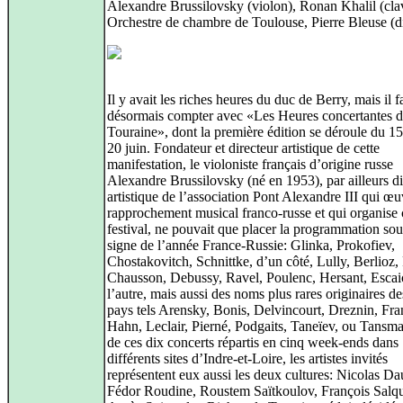
Alexandre Brussilovsky (violon), Ronan Khalil (cla
Orchestre de chambre de Toulouse, Pierre Bleuse (di
Il y avait les riches heures du duc de Berry, mais il 
désormais compter avec «Les Heures concertantes 
Touraine», dont la première édition se déroule du 1
20 juin. Fondateur et directeur artistique de cette
manifestation, le violoniste français d’origine russe
Alexandre Brussilovsky (né en 1953), par ailleurs di
artistique de l’association Pont Alexandre III qui œu
rapprochement musical franco-russe et qui organise 
festival, ne pouvait que placer la programmation sou
signe de l’année France-Russie: Glinka, Prokofiev,
Chostakovitch, Schnittke, d’un côté, Lully, Berlioz,
Chausson, Debussy, Ravel, Poulenc, Hersant, Escai
l’autre, mais aussi des noms plus rares originaires d
pays tels Arensky, Bonis, Delvincourt, Dreznin, Fra
Hahn, Leclair, Pierné, Podgaits, Taneïev, ou Tansma
de ces dix concerts répartis en cinq week-ends dans
différents sites d’Indre-et-Loire, les artistes invités
représentent eux aussi les deux cultures: Nicolas Dau
Fédor Roudine, Roustem Saïtkoulov, François Salque