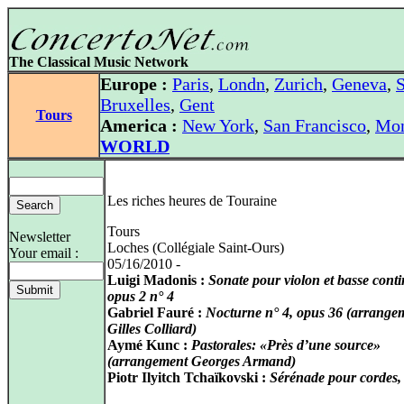
The Classical Music Network
Europe :
Paris
,
Londn
,
Zurich
,
Geneva
,
S
Bruxelles
,
Gent
Tours
America :
New York
,
San Francisco
,
Mon
WORLD
Les riches heures de Touraine
Tours
Newsletter
Loches (Collégiale Saint-Ours)
Your email :
05/16/2010 -
Luigi Madonis :
Sonate pour violon et basse conti
opus 2 n° 4
Gabriel Fauré :
Nocturne n° 4, opus 36 (arrange
Gilles Colliard)
Aymé Kunc :
Pastorales: «Près d’une source»
(arrangement Georges Armand)
Piotr Ilyitch Tchaïkovski :
Sérénade pour cordes,