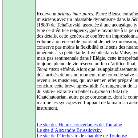
Redevenu
primus inter pares
, Pierre Bleuse entraîne
musiciens avec un inlassable dynamisme dans la
Sé
(1880) de Tchaïkovski: associée à une acoustique t
type ce d’édifice religieux, guère favorable à la perc
des détails, cette générosité confère un impressionna
volume à un ensemble pourtant de petite dimension,
conserve pas moins la flexibilité et le sens des nuan
inhérents à sa petite taille. Juvénile dans la Valse, ly
mais pas sentimentale dans l’Elégie, cette interprétat
toujours pleine de vie réserve un feu d’artifice final
Tema russo
effréné. Alors que les applaudissements 
déjà arrêtés depuis un moment, une nouvelle salve fa
revenir les musiciens, qui avaient en effet préparé u
conclure cette brève après-midi: l’arrangement de l
du sabre» extraite du ballet
Gayaneh
(1942) de
Khatchatourian, autre page coruscante, dont le contr
marque les syncopes en frappant de la main la caiss
instrument.
Le site des Heures concertantes de Touraine
Le site d’Alexandre Brussilovsky
Le site de l’Orchestre de chambre de Toulouse