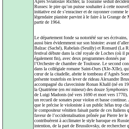
Après Sviatoslav Richter, la Touraine séduit décidém
Russes: le pire qu’on puisse souhaiter à cette nouvel
initiative est de s’enraciner et de rayonner comme le
légendaire pianiste parvint à le faire à la Grange de
partir de 1964.
Le département fonde sa notoriété sur ses écrivains,
aussi bien évidemment sur son histoire: avant d’alle
Balzac (Saché), Rabelais (Seuilly) et Ronsard (La Ri
festival débute dans la cité royale de Loches (où il 
également fin), avec deux programmes donnés par
l’Orchestre de chambre de Toulouse. Le second conc
dans la collégiale romane Saint-Ours (XIe-XIIe), qui
cœur de la citadelle, abrite le tombeau d’Agnès Sore
présente toutefois en lever de rideau Alexandre Brus
accompagné du claveciniste Ronan Khalil (né en 19
la Quatrième (en
mi
mineur) des douze
Symphonies
de Luigi Madonis (né vers 1690 et mort vers 1770), 
un recueil de sonates pour violon et basse continue. 
que le précise le violoniste à un public hélas trop cl
le compositeur vénitien faisait partie de ces Italiens q
faveur de l’occidentalisation prônée par Pierre Ier l
contribuèrent à acclimater le style baroque en Russi
intention, de la part de Brussilovsky, de rechercher 