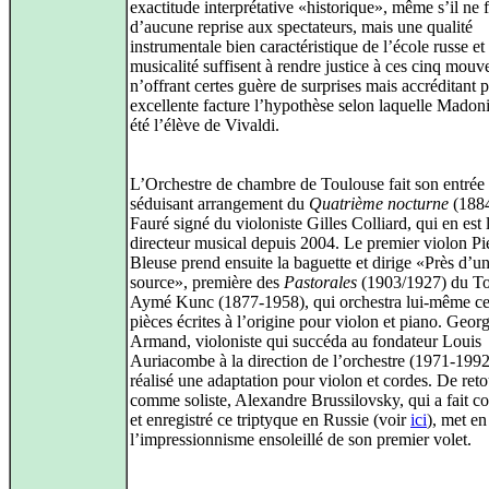
exactitude interprétative «historique», même s’il ne f
d’aucune reprise aux spectateurs, mais une qualité
instrumentale bien caractéristique de l’école russe et
musicalité suffisent à rendre justice à ces cinq mou
n’offrant certes guère de surprises mais accréditant p
excellente facture l’hypothèse selon laquelle Madoni
été l’élève de Vivaldi.
L’Orchestre de chambre de Toulouse fait son entrée
séduisant arrangement du
Quatrième nocturne
(1884
Fauré signé du violoniste Gilles Colliard, qui en est 
directeur musical depuis 2004. Le premier violon Pi
Bleuse prend ensuite la baguette et dirige «Près d’u
source», première des
Pastorales
(1903/1927) du To
Aymé Kunc (1877-1958), qui orchestra lui-même ces
pièces écrites à l’origine pour violon et piano. Geor
Armand, violoniste qui succéda au fondateur Louis
Auriacombe à la direction de l’orchestre (1971-1992
réalisé une adaptation pour violon et cordes. De reto
comme soliste, Alexandre Brussilovsky, qui a fait co
et enregistré ce triptyque en Russie (voir
ici
), met en
l’impressionnisme ensoleillé de son premier volet.