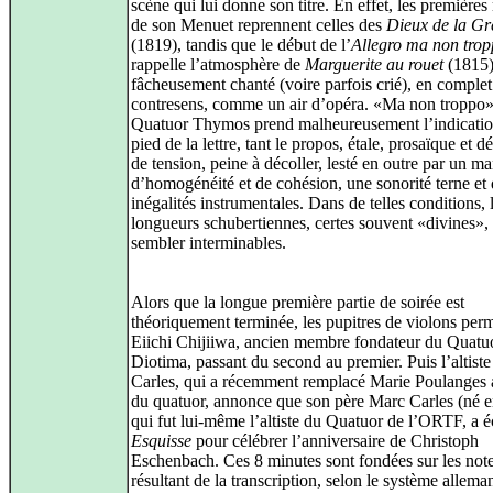
scène qui lui donne son titre. En effet, les première
de son Menuet reprennent celles des
Dieux de la Gr
(1819), tandis que le début de l’
Allegro ma non tro
rappelle l’atmosphère de
Marguerite au rouet
(1815),
fâcheusement chanté (voire parfois crié), en complet
contresens, comme un air d’opéra. «Ma non troppo»
Quatuor Thymos prend malheureusement l’indicatio
pied de la lettre, tant le propos, étale, prosaïque et 
de tension, peine à décoller, lesté en outre par un m
d’homogénéité et de cohésion, une sonorité terne et
inégalités instrumentales. Dans de telles conditions, 
longueurs schubertiennes, certes souvent «divines»,
sembler interminables.
Alors que la longue première partie de soirée est
théoriquement terminée, les pupitres de violons per
Eiichi Chijiiwa, ancien membre fondateur du Quatu
Diotima, passant du second au premier. Puis l’altist
Carles, qui a récemment remplacé Marie Poulanges 
du quatuor, annonce que son père Marc Carles (né e
qui fut lui-même l’altiste du Quatuor de l’ORTF, a é
Esquisse
pour célébrer l’anniversaire de Christoph
Eschenbach. Ces 8 minutes sont fondées sur les not
résultant de la transcription, selon le système allema