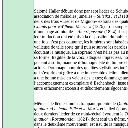
Salomé Haller débute donc par sept lieder de Schube
association de mélodies jumelles –
Suleika I et II
(18
deux des trois «Lieder de Mignon» extraits des quat
Chants pour «Wilhelm Meister»
(1826) – ou simple p
d’une page admirable –
Au crépuscule
(1824). Les 
leur traduction ont été mis à la disposition du public
une fois n’est pas coutume, les lumières sont laissée
veilleuse de telle sorte qu’il puisse suivre les paroles
écoutant la musique. La soprano n’est hélas pas au 
sa forme: fragilité de la voix, attaques imprécises, no
peinant à sortir, manque d’homogénéité du timbre et
acides. Dommage pour des qualités stylistiques indé
qui s’expriment grâce à une impeccable diction alle
à une bonne mise en valeur des textes; dommage aus
l’accompagnement exemplaire d’Eschenbach, juste 
entre effacement excessif et débordements égocentri
Même si le lien est moins frappant qu’entre le
Quato
quatuor «La Jeune Fille et la Mort»
et le lied épony
deux derniers lieder de ce mini-récital évoquent le
T
quatuor «Rosamonde»
(1824), dont seul un thème, 
dans le deuxième mouvement, est issu de la musiqu