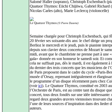
Salomé Haller (soprano), Christoph Eschenbach (pi
Quatuor Thymos: Eiichi Chijiiwa, Gabriel Richard (
Nicolas Carles (alto), Marie Leclercq (violoncelle)
Le Quatuor Thymos
(© Pierre Duterte)
Semaine chargée pour Christoph Eschenbach, qui fêt
20 février ses soixante-dix ans: le chef dirige un p
Berlioz le mercredi et le jeudi, puis le pianiste interp
depuis son clavier deux concertos de Mozart le same
midi, avant que le chambriste ne prenne part à une «
gala» donnée en son honneur le samedi soir. Et com
cela ne suffisait pas, dès le mardi, il est également à 
du dernier des trois concerts que les musiciens de l’
de Paris proposent dans le cadre du cycle «Paris-Ber
musée d’Orsay, reprenant intégralement et élargiss
le programme d’un disque récemment paru chez
Cal
(voir
ici
). Le Quatuor Thymos, constitué en 2003 au
l’Orchestre de Paris, est au centre tant du disque qu
concert, tous deux fondés sur une idée intéressante: 
regard deux grandes œuvres viennoises trouvant ch
l’une de leurs sources d’inspiration dans des lieder d
auteurs.