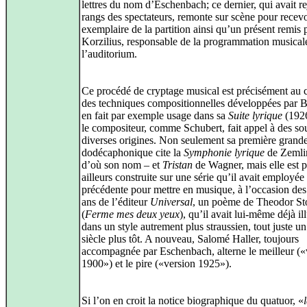
lettres du nom d’Eschenbach; ce dernier, qui avait re
rangs des spectateurs, remonte sur scène pour recev
exemplaire de la partition ainsi qu’un présent remis 
Korzilius, responsable de la programmation musical
l’auditorium.
Ce procédé de cryptage musical est précisément au 
des techniques compositionnelles développées par B
en fait par exemple usage dans sa
Suite lyrique
(1926
le compositeur, comme Schubert, fait appel à des so
diverses origines. Non seulement sa première grande
dodécaphonique cite la
Symphonie lyrique
de Zemli
d’où son nom – et
Tristan
de Wagner, mais elle est p
ailleurs construite sur une série qu’il avait employée
précédente pour mettre en musique, à l’occasion des
ans de l’éditeur
Universal
, un poème de Theodor S
(
Ferme mes deux yeux
), qu’il avait lui-même déjà ill
dans un style autrement plus straussien, tout juste un
siècle plus tôt. A nouveau, Salomé Haller, toujours
accompagnée par Eschenbach, alterne le meilleur («
1900») et le pire («version 1925»).
Si l’on en croit la notice biographique du quatuor, «