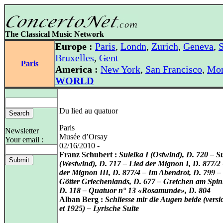
The Classical Music Network
Europe :
Paris
,
Londn
,
Zurich
,
Geneva
,
S
Bruxelles
,
Gent
Paris
America :
New York
,
San Francisco
,
Mon
WORLD
Du lied au quatuor
Paris
Newsletter
Musée d’Orsay
Your email :
02/16/2010 -
Franz Schubert :
Suleika I (Ostwind), D. 720 – Su
(Westwind), D. 717 – Lied der Mignon I, D. 877/2 
der Mignon III, D. 877/4 – Im Abendrot, D. 799 –
Götter Griechenlands, D. 677 – Gretchen am Spin
D. 118 – Quatuor n° 13 «Rosamunde», D. 804
Alban Berg :
Schliesse mir die Augen beide (vers
et 1925) – Lyrische Suite