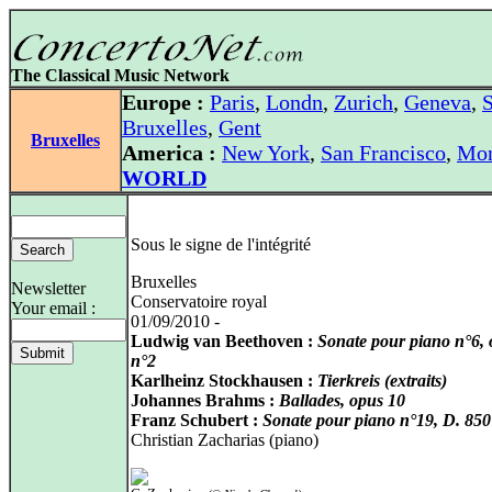
The Classical Music Network
Europe :
Paris
,
Londn
,
Zurich
,
Geneva
,
S
Bruxelles
,
Gent
Bruxelles
America :
New York
,
San Francisco
,
Mon
WORLD
Sous le signe de l'intégrité
Bruxelles
Newsletter
Conservatoire royal
Your email :
01/09/2010 -
Ludwig van Beethoven :
Sonate pour piano n°6, 
n°2
Karlheinz Stockhausen :
Tierkreis (extraits)
Johannes Brahms :
Ballades, opus 10
Franz Schubert :
Sonate pour piano n°19, D. 850
Christian Zacharias (piano)