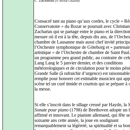
C. Zacharias
(© Nicole Chuard)
Consacré tant au piano qu’aux cordes, le cycle « Réc
Conservatoire » du Bozar se poursuit avec Christian
Zacharias qui se partage entre le piano et la directio
mesure où il est à la tête, depuis dix ans, de l’Orches
chambre de Lausanne mais aussi chef invité principa
l’Orchestre symphonique de Göteborg et « partenair
artistique » de l’Orchestre de chambre de Saint Paul
un programme peu grand public, au contraire de cel
Lang Lang le 5 janvier dernier, et des conditions
météorologiques et de circulation pour le moins péni
Grande Salle (à rafraichir d’urgence) est raisonnabl
remplie pour honorer cet estimable musicien qui appa
scène tel un curé timide et courtois qui se prépare à 
la messe.
Si elle s’inscrit dans le sillage creusé par Haydn, la
S
Sonate pour piano
(1798) de Beethoven adopte un 
affirmé et innovant. Le pianiste allemand, qui fête se
soixante ans cette année, la joue en soulignant
remarquablement sa légèreté, sa spiritualité et sa bo