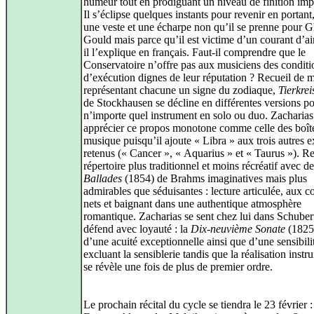
humeur tout en prodiguant un niveau de finition imp
Il s’éclipse quelques instants pour revenir en portant
une veste et une écharpe non qu’il se prenne pour 
Gould mais parce qu’il est victime d’un courant d’a
il l’explique en français. Faut-il comprendre que le
Conservatoire n’offre pas aux musiciens des conditi
d’exécution dignes de leur réputation ? Recueil de 
représentant chacune un signe du zodiaque,
Tierkrei
de Stockhausen se décline en différentes versions p
n’importe quel instrument en solo ou duo. Zacharia
apprécier ce propos monotone comme celle des boît
musique puisqu’il ajoute « Libra » aux trois autres ex
retenus (« Cancer », « Aquarius » et « Taurus »). R
répertoire plus traditionnel et moins récréatif avec d
Ballades
(1854) de Brahms imaginatives mais plus
admirables que séduisantes : lecture articulée, aux c
nets et baignant dans une authentique atmosphère
romantique. Zacharias se sent chez lui dans Schubert
défend avec loyauté : la
Dix-neuvième Sonate
(1825)
d’une acuité exceptionnelle ainsi que d’une sensibili
excluant la sensiblerie tandis que la réalisation inst
se révèle une fois de plus de premier ordre.
Le prochain récital du cycle se tiendra le 23 février :