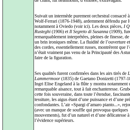
de chant, fut néanmoins, d’emblée, extravagant.
Suivait un intermède purement orchestral consacré
Wolf-Ferrari (1876-1948), ardemment défendu par H
notamment à Oviedo (voir ici). Les deux pièces,
I Q
Rusteghi
(1906) et
Il Segreto di Susanna
(1909), fur
remarquablement interprétées, pleines de finesse, de 
un brin ironiques même. La fluidité de l’ouverture et
des cordes, essentiellement russes, montrèrent que l’
n’était vraiment pas venu de la Principauté des Astu
faire de la figuration.
Ses qualités furent confirmées dans les airs tirés de
L
Lammermoor
(1835) de Gaetano Donizetti (1797-1
Ingri Elise Engeland à la flûte y montra notamment 
remarquable aisance, tout à fait enchanteresse. Grub
cette fois souveraine, dans toute l’étendue, fascinant
tessiture, les aigus étant d’une puissance et d’une pr
confondantes. L’air «Spargi d’amaro pianto...», rejo
(avec un manque de souffle qui provoqua quelques
mouvements), fut d’un naturel et d’une délicatesse à
l’évidence supérieurs.