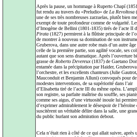
Après la pause, un hommage à Ruperto Chapí (185
fut rendu au travers du «Preludio» de
La Revoltosa
(
une de ses très nombreuses zarzuelas, plutôt bien me
exempt de toute profondeur comme de vulgarité. Les
d’Imogène de Bellini (1801-1835) tirés de l’acte II d
Pirata
(1827) permirent à la flûtiste principale de l’o
de montrer à nouveau sa domination de son instrume
Gruberova, dans une autre robe mais d’un autre âg
celle de la première partie, son agilité vocale, ses co
autant que son sens dramatique. Après l’ouverture b
grasse de
Roberto Devereux
(1837) de Gaetano Doni
entamée dans la précipitation par Haider, Gruberova
l’orchestre, et les excellents chanteurs (Julie Gautro
Mauconduit et Benjamin Alluni) convoqués pour de
modestes interventions, de sa supériorité dans l’air
d’Elisabetta tiré de l’acte III du même opéra. L’ampl
son registre, sa parfaite maîtrise du souffle, ses piani
comme ses aigus, d’une virtuosité inouïe lui permire
d’exprimer admirablement le désespoir de l’héroïne 
suscitèrent un véritable délire dans la salle, une gran
du public hurlant son admiration debout.
Cela n’était rien à côté de ce qui allait suivre, après 