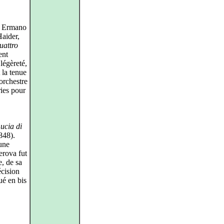
 à Ermano
aider,
uattro
ent
légèreté,
 la tenue
orchestre
ries pour
ucia di
848).
une
erova fut
e, de sa
écision
ué en bis