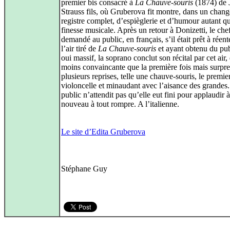
premier bis consacré à
La Chauve-souris
(1874) de 
Strauss fils, où Gruberova fit montre, dans un chan
registre complet, d’espièglerie et d’humour autant q
finesse musicale. Après un retour à Donizetti, le che
demandé au public, en français, s’il était prêt à réen
l’air tiré de
La Chauve-souris
et ayant obtenu du pub
oui massif, la soprano conclut son récital par cet air,
moins convaincante que la première fois mais surpre
plusieurs reprises, telle une chauve-souris, le premie
violoncelle et minaudant avec l’aisance des grandes
public n’attendit pas qu’elle eut fini pour applaudir à
nouveau à tout rompre. A l’italienne.
Le site d’Edita Gruberova
Stéphane Guy