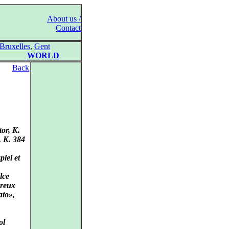
About us /
Contact
Bruxelles
,
Gent
WORLD
Back
or, K.
, K. 384
piel et
lce
ereux
ato»,
ol