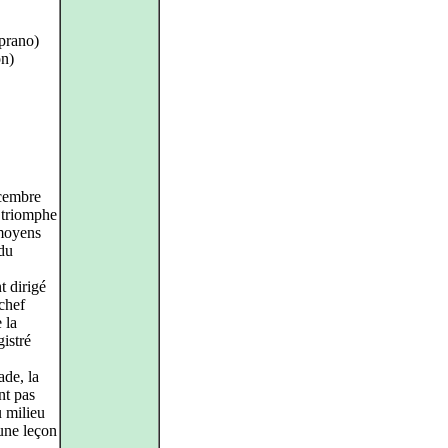
prano)
on)
écembre
n triomphe
 moyens
 du
t dirigé
chef
 la
gistré
ade, la
nt pas
 milieu
 une leçon