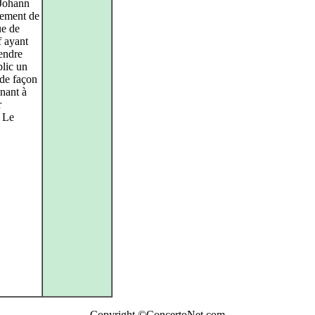
Johann
gement de
ue de
f ayant
tendre
lic un
 de façon
nant à
r
. Le
Copyright ©ConcertoNet.com