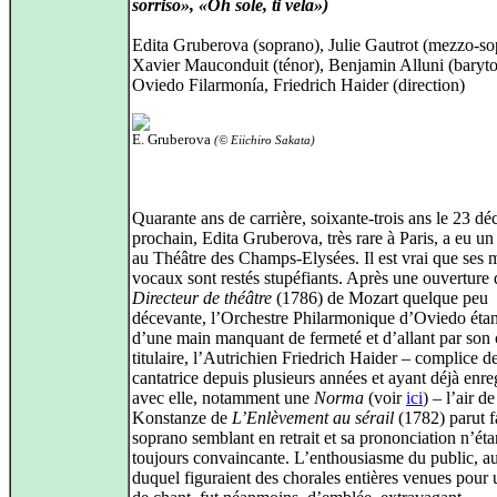
sorriso», «Oh sole, ti vela»)
Edita Gruberova (soprano), Julie Gautrot (mezzo-so
Xavier Mauconduit (ténor), Benjamin Alluni (baryt
Oviedo Filarmonía, Friedrich Haider (direction)
E. Gruberova
(© Eiichiro Sakata)
Quarante ans de carrière, soixante-trois ans le 23 d
prochain, Edita Gruberova, très rare à Paris, a eu u
au Théâtre des Champs-Elysées. Il est vrai que ses
vocaux sont restés stupéfiants. Après une ouverture
Directeur de théâtre
(1786) de Mozart quelque peu
décevante, l’Orchestre Philarmonique d’Oviedo étan
d’une main manquant de fermeté et d’allant par son 
titulaire, l’Autrichien Friedrich Haider – complice de
cantatrice depuis plusieurs années et ayant déjà enre
avec elle, notamment une
Norma
(voir
ici
) – l’air de
Konstanze de
L’Enlèvement au sérail
(1782) parut f
soprano semblant en retrait et sa prononciation n’éta
toujours convaincante. L’enthousiasme du public, au
duquel figuraient des chorales entières venues pour