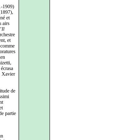
1-1909)
1897),
né et
 airs
’
Il
rchestre
nt, et
e comme
loratures
ien
zetti,
 écrasa
t, Xavier
itude de
ssimi
nt
et
de partie
un