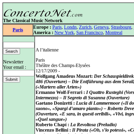
The Classical Music Network
Europe :
Paris
,
Londn
,
Zurich
,
Geneva
,
Strasbourg
,
Paris
America :
New York
,
San Francisco
,
Montreal
A l’italienne
Paris
Newsletter
Théâtre des Champs-Elysées
Your email :
12/17/2009 -
Wolfgang Amadeus Mozart:
Der Schauspieldirekt
486 (Ouverture) – Die Entführung aus dem Serail
(«Martern aller Arten»)
Ermanno Wolf-Ferrari :
I Quattro Rusteghi (Vors
Intermezzo) – Il Segreto di Susanna (Ouverture)
Gaetano Donizetti :
Lucia di Lammermoor («Il do
suono», «Spargi d’amaro pianto») – Roberto Dev
(Ouverture, «E sara, in questi orribili», «Vivi, ingr
«Quel sangue»)
Ruberto Chapí :
La Revoltosa (Preludio)
Vincenzo Bellini :
Il Pirata («Oh, s’io potessi», «C